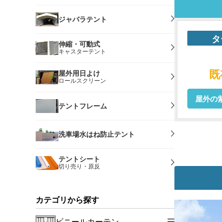
ジャバラテント
タ
伸縮・可動式
キャスターテント
既
屋外用日よけ
ロールスクリーン
屋外の
テントフレーム
洗車場水はね防止テント
テントシート
切り売り・原反
カテゴリから探す
ビニールカーテン