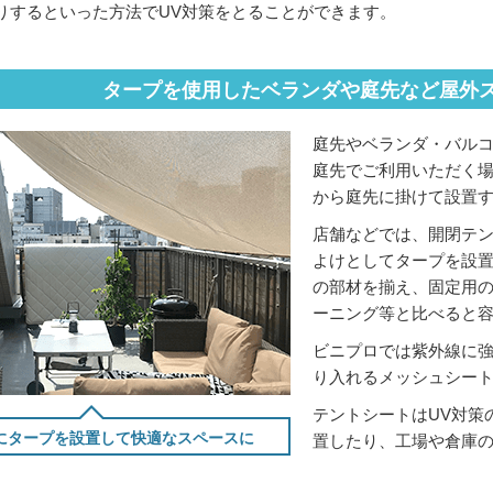
りするといった方法でUV対策をとることができます。
タープを使用したベランダや庭先など屋外
庭先やベランダ・バル
庭先でご利用いただく
から庭先に掛けて設置
店舗などでは、開閉テ
よけとしてタープを設
の部材を揃え、固定用
ーニング等と比べると
ビニプロでは紫外線に
り入れるメッシュシー
テントシートはUV対策
にタープを設置して快適なスペースに
置したり、工場や倉庫