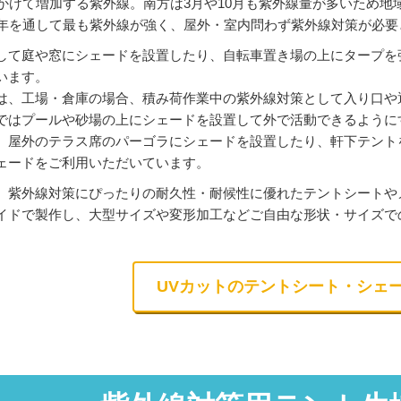
にかけて増加する紫外線。南方は3月や10月も紫外線量が多いため
一年を通して最も紫外線が強く、屋外・室内問わず紫外線対策が必要
して庭や窓にシェードを設置したり、自転車置き場の上にタープを
います。
は、工場・倉庫の場合、積み荷作業中の紫外線対策として入り口や
ではプールや砂場の上にシェードを設置して外で活動できるように
、屋外のテラス席のパーゴラにシェードを設置したり、軒下テント
ェードをご利用いただいています。
、紫外線対策にぴったりの耐久性・耐候性に優れたテントシートや
イドで製作し、大型サイズや変形加工などご自由な形状・サイズで
UVカットのテントシート・シェ