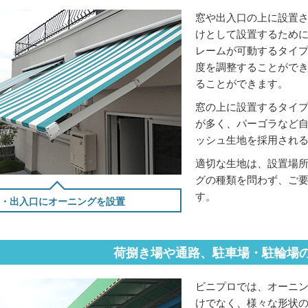
窓や出入口の上に設置
けとして設置するため
レームが可動するタイ
度を調整することがで
ることができます。
窓の上に設置するタイ
が多く、パーゴラなど
ッシュ生地を採用され
適切な生地は、設置場
グの種類を問わず、ご要
す。
・出入口にオーニングを設置
荷捌き場や通路、駐車場・駐輪場
ビニプロでは、オーニ
けでなく、様々な形状