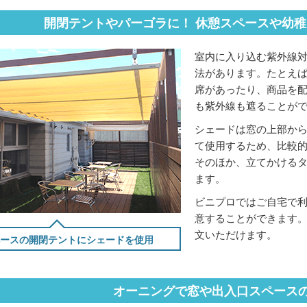
開閉テントやパーゴラに！ 休憩スペースや幼
室内に入り込む紫外線
法があります。たとえ
席があったり、商品を
も紫外線も遮ることが
シェードは窓の上部か
て使用するため、比較
そのほか、立てかける
ます。
ビニプロではご自宅で
意することができます
文いただけます。
ースの開閉テントにシェードを使用
オーニングで窓や出入口スペース