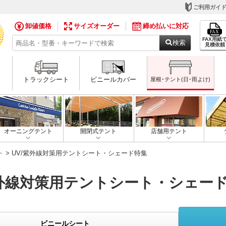
ご利用ガイ
卸値価格
サイズオーダー
締め払いに対応
FAX用紙
検索
見積依頼
トラックシート
ビニールカバー
屋根･テント(日･雨よけ)
オーニングテント
開閉式テント
店舗用テント
ト
> UV/紫外線対策用テントシート・シェード特集
紫外線対策用テントシート・シェー
ビニールシート