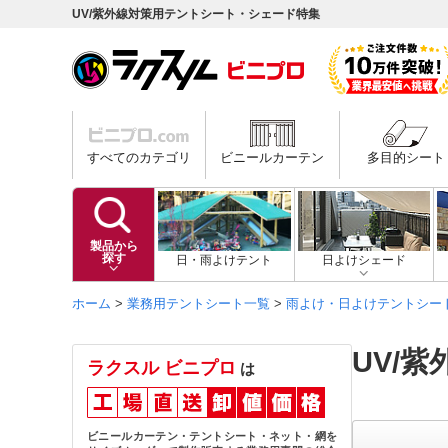
UV/紫外線対策用テントシート・シェード特集
すべてのカテゴリ
ビニールカーテン
多目的シート
製品から
探す
日・雨よけテント
日よけシェード
ホーム
>
業務用テントシート一覧
>
雨よけ・日よけテントシー
UV/
ラクスル ビニプロ
は
ビニールカーテン・テントシート・ネット・網を