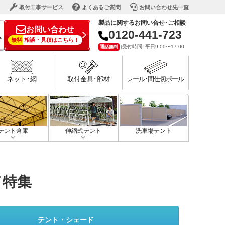
ド
取付工事サービス
よくあるご質問
お問い合わせ先一覧
製品に関するお問い合せ･ご相談
お問い合わせ
0120-441-723
で
無料
相談・見積はこちら！
[受付時間] 平日9:00〜17:00
通話無料
ネット･網
取付金具･部材
レール･間仕切ポール
テント倉庫
伸縮式テント
洗車場テント
ド特集
テント・シェード