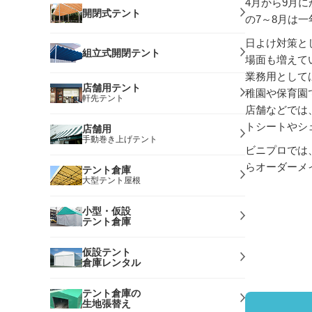
4月から9月
開閉式テント
の7～8月は
日よけ対策と
組立式開閉テント
場面も増えて
業務用として
店舗用テント
稚園や保育園
軒先テント
店舗などでは
トシートやシ
店舗用
手動巻き上げテント
ビニプロでは
らオーダーメ
テント倉庫
大型テント屋根
小型・仮設
テント倉庫
仮設テント
倉庫レンタル
テント倉庫の
生地張替え