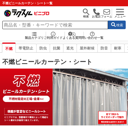
不燃ビニールカーテン・シート一覧
検索
お電話
フォーム
メニュー
検索
製品カテゴリ
ご利用ガイド
よくある質問
問い合わせ一覧
帯電防止
防虫
抗菌
遮光
屋外耐候
防音
耐寒
不燃
不燃ビニールカーテン・シート