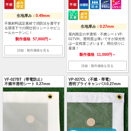
生地厚み：
0.49mm
不燃材料認定素材で消防法を遵守す
生地厚み：
0.27mm
る環境下での間仕切りシートやビニ
ールカーテンに！
屋内限定の半透明・不燃シートVF-
製作価格
57,800円～
027VH。透明度は薄いですが採光性
は一定程度ございます。間仕切りに
最適！
詳細・製作価格を見る
製作価格
11,000円～
詳細・製作価格を見る
VF-027BT（帯電防止）
VP-027CL（不燃・帯電）
不燃半透明シート 0.27mm
透明プライキャンバス0.27mm