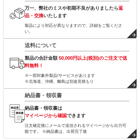
万一、弊社のミスや初期不良がありましたら
返
品・交換
いたします
製品により対応が異なりますので、詳細をご覧くださ
い。
送料について
製品の合計金額
50,000円以上(税別)
のご注文で
送
料無料！
※一部対象外製品/サービスがあります
※北海道、沖縄、離島は別途見積もり
納品書・領収書
納品書・領収書は
マイページから確認
できます
注文確定後にメールで送信されるマイページから出力可
能です。 ※納品書は、出荷完了後