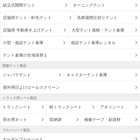
組立式開閉テント
オーニングテント
店舗用テント・軒先テント
洗車場間仕切りテント
店舗用 手動巻き上げテント
大型テント屋根・テント倉庫
小型・仮設テント倉庫
仮設テント倉庫レンタル
テント倉庫の生地張替え
既製テント製品
ジャバラテント
キャスターテント倉庫
屋外用日よけロールスクリーン
トラック用シート製品
トラックシート
軽トラックシート
アオリシート
荷台用ネット
収納袋
補修テープ・副資材
ブルーシート製品
オーダーブルーシート