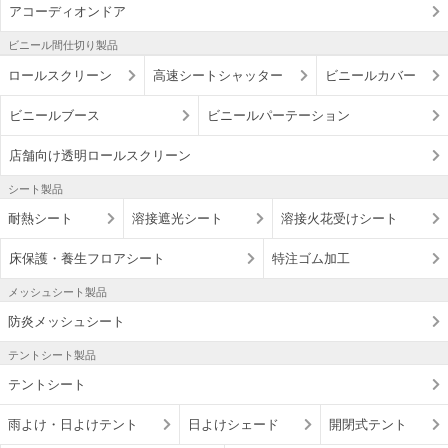
アコーディオンドア
ビニール間仕切り製品
ロールスクリーン
高速シートシャッター
ビニールカバー
ビニールブース
ビニールパーテーション
店舗向け透明ロールスクリーン
シート製品
耐熱シート
溶接遮光シート
溶接火花受けシート
床保護・養生フロアシート
特注ゴム加工
メッシュシート製品
防炎メッシュシート
テントシート製品
テントシート
雨よけ・日よけテント
日よけシェード
開閉式テント