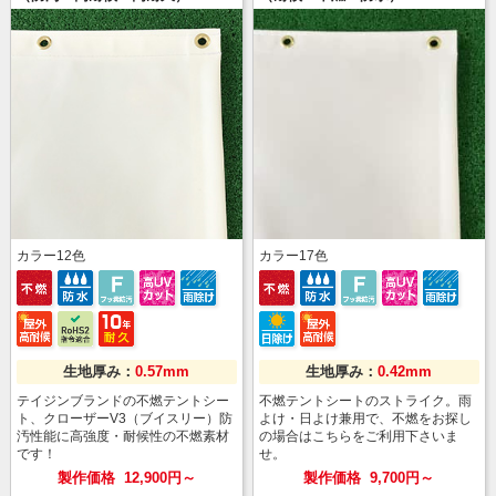
カラー
12
色
カラー
17
色
生地厚み：
0.57mm
生地厚み：
0.42mm
テイジンブランドの不燃テントシー
不燃テントシートのストライク。雨
ト、クローザーV3（ブイスリー）防
よけ・日よけ兼用で、不燃をお探し
汚性能に高強度・耐候性の不燃素材
の場合はこちらをご利用下さいま
です！
せ。
製作価格
12,900円～
製作価格
9,700円～