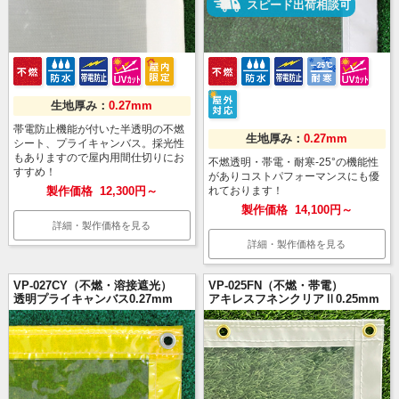
スピード出荷相談可
生地厚み：
0.27mm
帯電防止機能が付いた半透明の不燃
生地厚み：
0.27mm
シート、プライキャンバス。採光性
もありますので屋内用間仕切りにお
不燃透明・帯電・耐寒-25°の機能性
すすめ！
がありコストパフォーマンスにも優
製作価格
12,300円～
れております！
製作価格
14,100円～
詳細・製作価格を見る
詳細・製作価格を見る
VP-027CY（不燃・溶接遮光）
VP-025FN（不燃・帯電）
透明プライキャンバス0.27mm
アキレスフネンクリアⅡ0.25mm