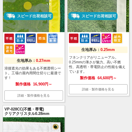
スピード出荷相談可
スピード出荷相談可
生地厚み：
0.25mm
フネンクリアがリニューアル。
生地厚み：
0.27mm
0.25mmの薄さが魅力。高い不燃
性、高透明・帯電防止の性能を備え
溶接遮光の効果もある不燃透明シー
ています。
ト。工場の屋内用間仕切りに最適で
す！
製作価格
64,600円～
製作価格
16,900円～
詳細・製作価格を見る
詳細・製作価格を見る
VP-028CC(不燃・帯電)
クリアクリスタル0.28mm