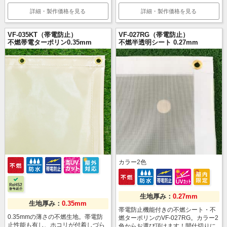
詳細・製作価格を見る
詳細・製作価格を見る
VF-035KT（帯電防止）
VF-027RG（帯電防止）
不燃帯電ターポリン0.35mm
不燃半透明シート 0.27mm
カラー
2
色
生地厚み：
0.27mm
生地厚み：
0.35mm
帯電防止機能付きの不燃シート・不
0.35mmの薄さの不燃生地。帯電防
燃ターポリンのVF-027RG。カラー2
止性能も有し、ホコリが付着しづら
色からお選び頂けます！間仕切りに