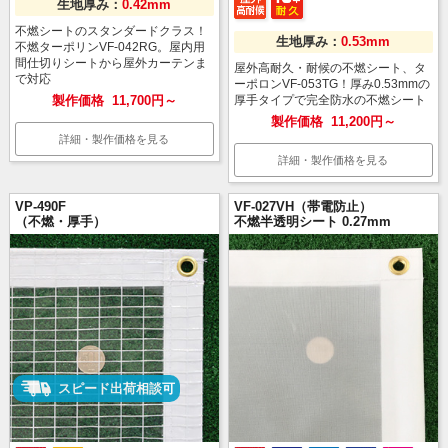
生地厚み：
0.42mm
不燃シートのスタンダードクラス！
生地厚み：
0.53mm
不燃ターポリンVF-042RG。屋内用
間仕切りシートから屋外カーテンま
屋外高耐久・耐候の不燃シート、タ
で対応
ーポロンVF-053TG！厚み0.53mmの
製作価格
11,700円～
厚手タイプで完全防水の不燃シート
製作価格
11,200円～
詳細・製作価格を見る
詳細・製作価格を見る
VP-490F
VF-027VH（帯電防止）
（不燃・厚手）
不燃半透明シート 0.27mm
スピード出荷相談可