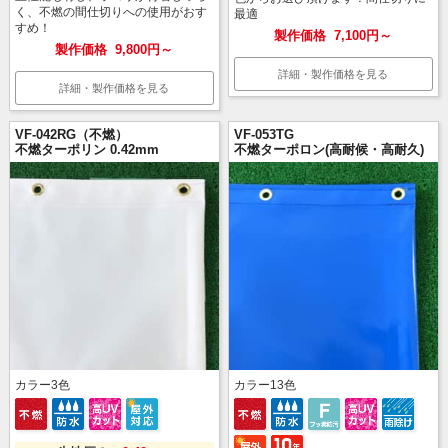
く、不燃の間仕切りへの使用がおす
最適
すめ！
製作価格
7,100円～
製作価格
9,800円～
詳細・製作価格を見る
詳細・製作価格を見る
VF-042RG（不燃）
VF-053TG
不燃ターポリン 0.42mm
不燃ターポロン(高耐候・高耐久)
カラー
3
色
カラー
13
色