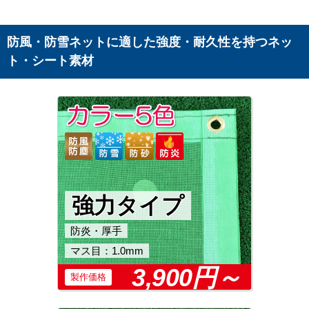
防風・防雪ネットに適した強度・耐久性を持つネッ
ト・シート素材
強力タイプ
防炎・厚手
マス目：1.0mm
3,900円～
製作価格