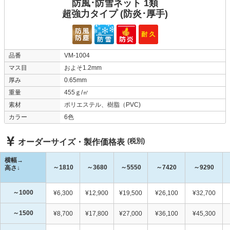
防風･防雪ネット 1類
超強力タイプ (防炎･厚手)
品番
VM-1004
マス目
およそ1.2mm
厚み
0.65mm
重量
455ｇ/㎡
素材
ポリエステル、樹脂（PVC)
カラー
6色
(税別)
オーダーサイズ・製作価格表
横幅→
～1810
～3680
～5550
～7420
～9290
高さ↓
～1000
¥6,300
¥12,900
¥19,500
¥26,100
¥32,700
～1500
¥8,700
¥17,800
¥27,000
¥36,100
¥45,300