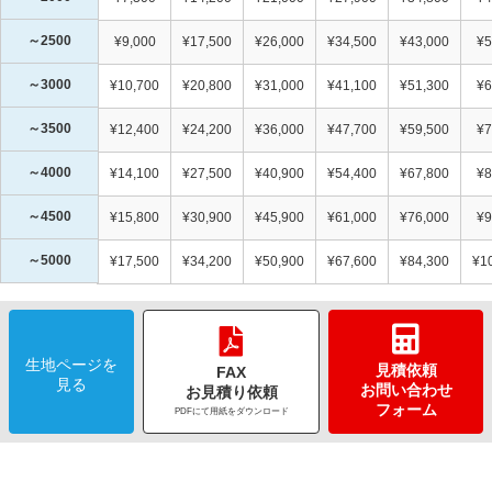
～2500
¥9,000
¥17,500
¥26,000
¥34,500
¥43,000
¥5
～3000
¥10,700
¥20,800
¥31,000
¥41,100
¥51,300
¥6
～3500
¥12,400
¥24,200
¥36,000
¥47,700
¥59,500
¥7
～4000
¥14,100
¥27,500
¥40,900
¥54,400
¥67,800
¥8
～4500
¥15,800
¥30,900
¥45,900
¥61,000
¥76,000
¥9
～5000
¥17,500
¥34,200
¥50,900
¥67,600
¥84,300
¥1
生地ページを
見積依頼
FAX
見る
お問い合わせ
お見積り依頼
フォーム
PDFにて用紙をダウンロード