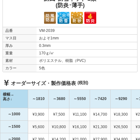
(防炎･薄手)
品番
VM-2039
マス目
およそ1mm
厚み
0.3mm
重量
170ｇ/㎡
素材
ポリエステル、樹脂（PVC)
カラー
5色
(税別)
オーダーサイズ・製作価格表
横幅→
～1810
～3680
～5550
～7420
～9290
～
高さ↓
～1000
¥3,900
¥7,500
¥11,100
¥14,700
¥18,300
¥2
～1500
¥5,600
¥10,800
¥16,100
¥21,300
¥26,500
¥3
～2000
¥7,300
¥14,200
¥21,000
¥27,900
¥34,800
¥4