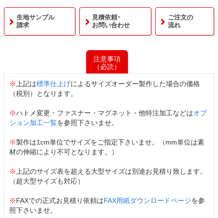
生地サンプル
見積依頼･
ご注文の
請求
お問い合わせ
流れ
注意事項
（必読）
※
上記は
標準仕上げ
によるサイズオーダー製作した場合の価格
（税別）となります。
※
ハトメ変更・ファスナー・マグネット・他特注加工などは
オプ
ション加工一覧
を参照下さいませ。
※
製作は1cm単位でサイズをご指定下さいませ。（mm単位は素
材の伸縮により不可となります。）
※
上記のサイズ表を超える大型サイズは別途お見積り致します。
（超大型サイズも対応）
※
FAXでの正式お見積り依頼は
FAX用紙ダウンロードページ
を参
照下さいませ。