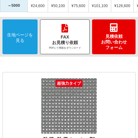
～5000
¥24,600
¥50,100
¥75,600
¥101,100
¥126,600
生地ページを
見積依頼
FAX
見る
お問い合わせ
お見積り依頼
フォーム
PDFにて用紙をダウンロード
超強力タイプ