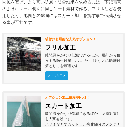
間風を塞ぎ、より高い防風・防雪効果を求めるには、下記写真
のようにレール側面に同じシート素材で作る、フリルなどを使
用したり、地面との隙間にはスカート加工を施す事で低減させ
る事が可能です。
後付けも可能な人気オプション！
フリル加工
隙間風をかなり低減できるほか、屋外から侵
入する防虫対策、ホコリやゴミなどの防塵対
策としても最適です。
フリル加工
オプション加工依頼率No.1！
スカート加工
隙間風をかなり低減できるほか、防塵対策に
も大変有効です。
ハサミなどでカットし、劣化部分のメンテナ