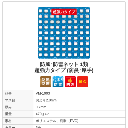
超強力タイプ
防風･防雪ネット 1類
超強力タイプ (防炎･厚手)
品番
VM-1003
マス目
およそ2.0mm
厚み
0.7mm
重量
470ｇ/㎡
素材
ポリエステル、樹脂（PVC)
カラー
5色