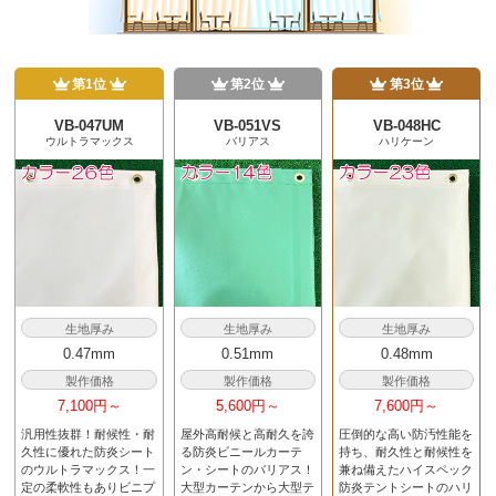
第1位
第2位
第3位
VB-047UM
VB-051VS
VB-048HC
ウルトラマックス
バリアス
ハリケーン
生地厚み
生地厚み
生地厚み
0.47mm
0.51mm
0.48mm
製作価格
製作価格
製作価格
7,100円～
5,600円～
7,600円～
汎用性抜群！耐候性・耐
屋外高耐候と高耐久を誇
圧倒的な高い防汚性能を
久性に優れた防炎シート
る防炎ビニールカーテ
持ち、耐久性と耐候性を
のウルトラマックス！一
ン・シートのバリアス！
兼ね備えたハイスペック
定の柔軟性もありビニプ
大型カーテンから大型テ
防炎テントシートのハリ