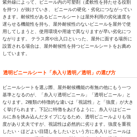
紫外線によって、ビニール内の可塑剤（柔軟性を持たせる役割
を持つ）が抜けていき、 ビニールの硬化・劣化につながってい
きます。耐候性があるビニールシートは屋外利用の劣化速度を
遅らせる機能性を持ち、屋外耐候性のないビニールを屋外で使
用してしまうと、使用環境や用途で異なりますが早い劣化につ
ながります。 テラス席や出入口といった、屋外に面する場所に
設置される場合は、屋外耐候性を持つビニールシートをお薦め
しています。
透明ビニールシート「糸入り透明／透明」の選び方
ビニールシートを選ぶ際、屋外耐候機能の有無の他にもう一つ
基準となるのが、「糸入り透明ビニール」「透明ビニール」と
なります。2種類の特徴的な違いは「視認性」と「強度」が大き
く挙げられます。下記に特徴をあげるように、糸入りはビニー
ルに糸を挟み込んだタイプになるため、透明ビニールよりも強
度があり丈夫ですが、視認性は必然的に劣ります。強度を重視
したい・ほどよい目隠しをしたいという方に糸入りビニールは