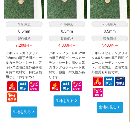
生地厚み
生地厚み
生地厚み
0.5mm
0.5mm
0.5mm
製作価格
製作価格
製作価格
7,200円～
4,300円～
7,400円～
アキレススカイクリア
アキレスフラーレ0.5mm
アキレスセイデンクリス
0.5mmの厚手透明ビニー
の厚手透明ビニールカー
タル0.5mmの厚手透明ビ
ルカーテン・シート。ア
テン・シート。高い人気
ニールカーテン・シー
キレス透明に屋外耐候性
のロングセラーシート素
ト。帯電防止・透明で屋
を持つ素材で、特に店舗
材で、強度・耐久性があ
外使用も可能です。
用としておすすめ！
ります。
生地を見る
生地を見る
生地を見る