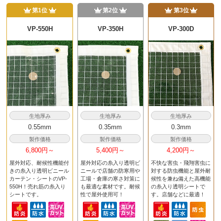
第1位
第2位
第3位
VP-550H
VP-350H
VP-300D
生地厚み
生地厚み
生地厚み
0.55mm
0.35mm
0.3mm
製作価格
製作価格
製作価格
6,800円～
5,400円～
4,200円～
屋外対応、耐候性機能付
屋外対応の糸入り透明ビ
不快な害虫・飛翔害虫に
きの糸入り透明ビニール
ニールで店舗の防寒用や
対する防虫機能と屋外耐
カーテン・シートのVP-
工場・倉庫の寒さ対策に
候性を兼ね備えた高機能
550H！売れ筋の糸入り
も最適な素材です。耐候
の糸入り透明シートで
シートです。
性で屋外使用可！
す。店舗などに最適！