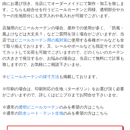
由にお選び頂き、当店にてオーダーメイドにて製作・加工を致しま
す。こちらも組合せを行うビニールカーテンと同様、透明部分やカ
ラーの生地部分にも文字入れや名入れが可能でございます。
店舗用のビニールカーテンの場合、屋外での使用が多く、「防風・
風よけなどは大丈夫？」などご質問を頂く場合がございますが、当
店では
ビニールカーテン用の風対策
に使用する各種ポールなども全
て取り揃えております。又、レールやポールなども指定サイズで全
てカットして出荷も可能でございますので、どのくらいのカーテン
の大きさで発注するか、お悩みの場合は、当店にて無料にて計算も
致しますので、お気軽にご相談下さいませ。
※
ビニールカーテンの採寸方法
も掲載しております。
※印刷の場合は、印刷対応の生地（ターポリン）をお選び頂く必要
がございますので、詳しくはビニプロまでお問合せ下さいませ。
※通常の
透明ビニールカーテン
のみを希望の方はこちら
※通常の
防水シート・テント生地
のみを希望の方はこちら