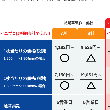
足場幕製作 他社
＼
A社
B社
ビニプロは明朗会計で安心！
ビ
4,182円～
9,525円～
1枚当たりの価格(税別)
1,800mm×1,800mmの場合
7,150円～
19,051円～
1枚当たりの価格(税別)
1,800mm×3,600mmの場合
5営業日
5営業日
通常納期