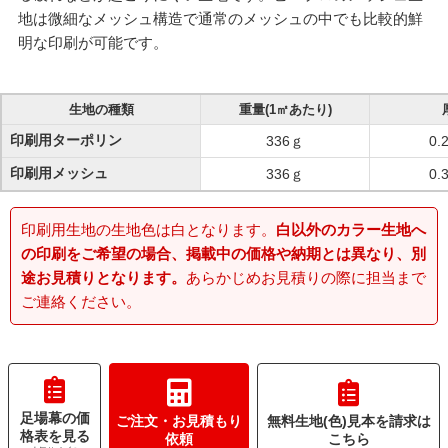
地は微細なメッシュ構造で通常のメッシュの中でも比較的鮮
明な印刷が可能です。
生地の種類
重量(1㎡あたり)
印刷用ターポリン
336ｇ
0.
印刷用メッシュ
336ｇ
0.
印刷用生地の生地色は白となります。
白以外のカラー生地へ
の印刷をご希望の場合、掲載中の価格や納期とは異なり、別
途お見積りとなります。
あらかじめお見積りの際に担当まで
ご連絡ください。
足場幕の価
ご注文・お見積もり
無料生地(色)見本を請求は
格表を見る
依頼
こちら