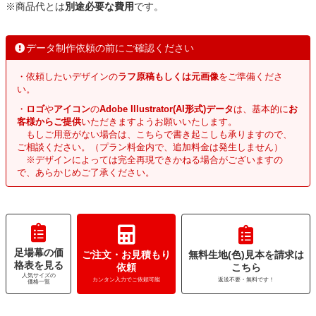
※商品代とは
別途必要な費用
です。
データ制作依頼の前にご確認ください
・依頼したいデザインの
ラフ原稿もしくは元画像
をご準備くださ
い。
・
ロゴ
や
アイコン
の
Adobe Illustrator(AI形式)データ
は、基本的に
お
客様からご提供
いただきますようお願いいたします。
もしご用意がない場合は、こちらで書き起こしも承りますので、
ご相談ください。（プラン料金内で、追加料金は発生しません）
※デザインによっては完全再現できかねる場合がございますの
で、あらかじめご了承ください。
足場幕の価
ご注文・お見積もり
無料生地(色)見本を請求は
格表を見る
依頼
こちら
人気サイズの
カンタン入力でご依頼可能
返送不要・無料です！
価格一覧