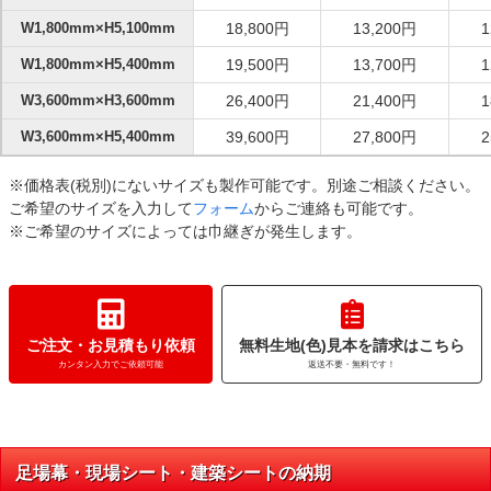
W1,800mm×H5,100mm
18,800円
13,200円
1
W1,800mm×H5,400mm
19,500円
13,700円
1
W3,600mm×H3,600mm
26,400円
21,400円
1
W3,600mm×H5,400mm
39,600円
27,800円
2
※価格表(税別)にないサイズも製作可能です。別途ご相談ください。
ご希望のサイズを入力して
フォーム
からご連絡も可能です。
※ご希望のサイズによっては巾継ぎが発生します。
ご注文・お見積もり依頼
無料生地(色)見本を請求はこちら
カンタン入力でご依頼可能
返送不要・無料です！
足場幕・現場シート・建築シートの納期