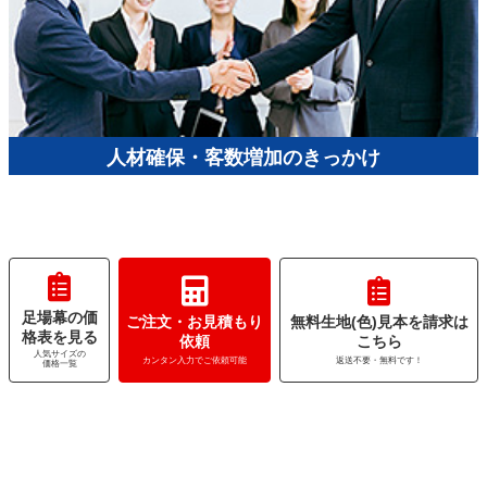
人材確保・客数増加のきっかけ
足場幕の価
ご注文・お見積もり
無料生地(色)見本を請求は
格表を見る
依頼
こちら
人気サイズの
カンタン入力でご依頼可能
返送不要・無料です！
価格一覧