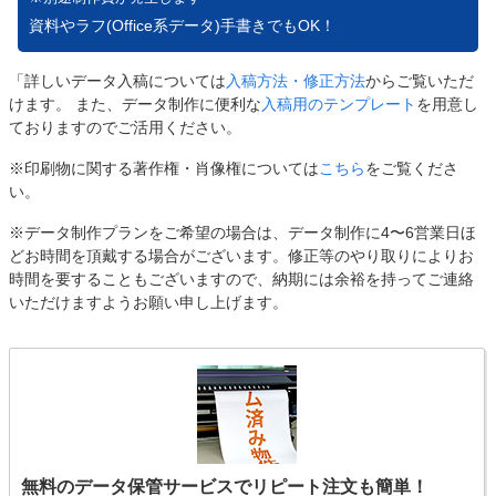
資料やラフ(Office系データ)手書きでもOK！
「詳しいデータ入稿については
入稿方法・修正方法
からご覧いただ
けます。 また、データ制作に便利な
入稿用のテンプレート
を用意し
ておりますのでご活用ください。
※印刷物に関する著作権・肖像権については
こちら
をご覧くださ
い。
※データ制作プランをご希望の場合は、データ制作に4〜6営業日ほ
どお時間を頂戴する場合がございます。修正等のやり取りによりお
時間を要することもございますので、納期には余裕を持ってご連絡
いただけますようお願い申し上げます。
無料のデータ保管サービスでリピート注文も簡単！