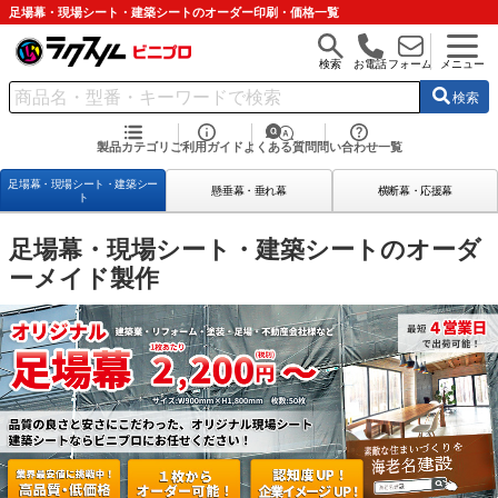
足場幕・現場シート・建築シートのオーダー印刷・価格一覧
検索
お電話
フォーム
メニュー
検索
製品カテゴリ
ご利用ガイド
よくある質問
問い合わせ一覧
足場幕・現場シート・建築シー
懸垂幕・垂れ幕
横断幕・応援幕
ト
足場幕・現場シート・建築シートのオーダ
ーメイド製作