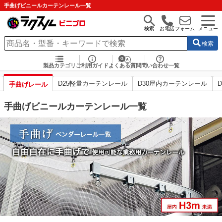
手曲げビニールカーテンレール一覧
検索
お電話
フォーム
メニュー
検索
製品カテゴリ
ご利用ガイド
よくある質問
問い合わせ一覧
D25軽量カーテンレール
D30屋内カーテンレール
手曲げレール
手曲げビニールカーテンレール一覧