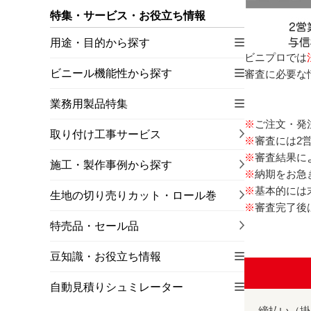
特集・サービス・お役立ち情報
用途・目的から探す
ビニプロでは
ビニール機能性から探す
審査に必要な
業務用製品特集
※
ご注文・発
取り付け工事サービス
※
審査には2
※
審査結果に
施工・製作事例から探す
※
納期をお急
※
基本的には
生地の切り売りカット・ロール巻
※
審査完了後
特売品・セール品
豆知識・お役立ち情報
自動見積りシュミレーター
締払い（掛