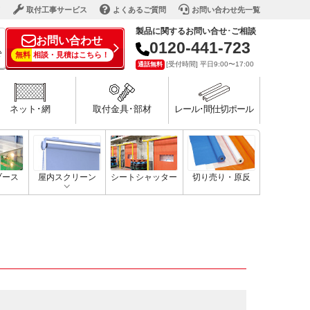
ド
取付工事サービス
よくあるご質問
お問い合わせ先一覧
製品に関するお問い合せ･ご相談
お問い合わせ
0120-441-723
で
無料
相談・見積はこちら！
[受付時間] 平日9:00〜17:00
通話無料
ネット･網
取付金具･部材
レール･間仕切ポール
ブース
屋内スクリーン
シートシャッター
切り売り・原反