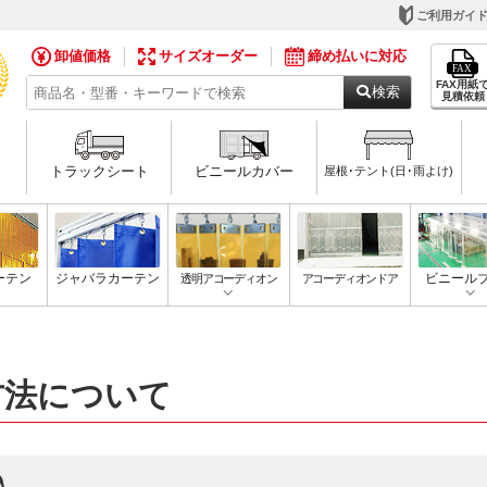
ご利用ガイ
卸値価格
サイズオーダー
締め払いに対応
FAX用紙
検索
見積依頼
トラックシート
ビニールカバー
屋根･テント(日･雨よけ)
ーテン
ジャバラカーテン
透明アコーディオン
アコーディオンドア
ビニール
方法について
込