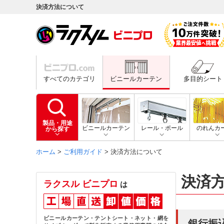
決済方法について
すべてのカテゴリ
ビニールカーテン
多目的シート
製品・用途
ビニールカーテン
レール・ポール
のれんカ
から探す
ホーム
>
ご利用ガイド
>
決済方法について
決済
ラクスル ビニプロ
は
ビニールカーテン・テントシート・ネット・網を
銀行振