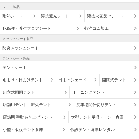
シート製品
耐熱シート
溶接遮光シート
溶接火花受けシート
床保護・養生フロアシート
特注ゴム加工
メッシュシート製品
防炎メッシュシート
テントシート製品
テントシート
雨よけ・日よけテント
日よけシェード
開閉式テント
組立式開閉テント
オーニングテント
店舗用テント・軒先テント
洗車場間仕切りテント
店舗用 手動巻き上げテント
大型テント屋根・テント倉庫
小型・仮設テント倉庫
仮設テント倉庫レンタル