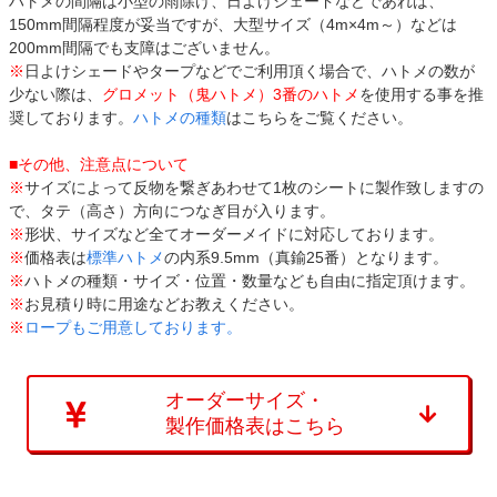
ハトメの間隔は小型の雨除け、日よけシェードなどであれば、
150mm間隔程度が妥当ですが、大型サイズ（4m×4m～）などは
200mm間隔でも支障はございません。
※
日よけシェードやタープなどでご利用頂く場合で、ハトメの数が
少ない際は、
グロメット（鬼ハトメ）3番のハトメ
を使用する事を推
奨しております。
ハトメの種類
はこちらをご覧ください。
■その他、注意点について
※
サイズによって反物を繋ぎあわせて1枚のシートに製作致しますの
で、タテ（高さ）方向につなぎ目が入ります。
※
形状、サイズなど全てオーダーメイドに対応しております。
※
価格表は
標準ハトメ
の内系9.5mm（真鍮25番）となります。
※
ハトメの種類・サイズ・位置・数量なども自由に指定頂けます。
※
お見積り時に用途などお教えください。
※
ロープもご用意しております。
オーダーサイズ・
製作価格表はこちら