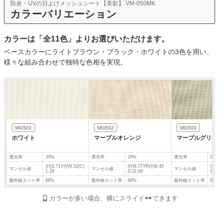
防炎・UVの日よけメッシュシート【美影】 VM-050MK
カラーバリエーション
カラーは「全11色」よりお選びいただけます。
ベースカラーにライトブラウン・ブラック・ホワイトの3色を用い、
様々な組み合わせで独特な色相を実現。
MG501
MG502
MG503
ホワイト
マーブルオレンジ
マーブルグリー
透光率
33%
透光率
28%
透光率
27%
(H)5.71Y(V)9.52(C)
(H)8.77YR(V)8.45
(H)
マンセル値
マンセル値
マンセル値
1.28
(C)2.08
(C)0
紫外線カット率
88%
紫外線カット率
89%
紫外線カット率
88%
カラーが多い場合、横にスライド
できます