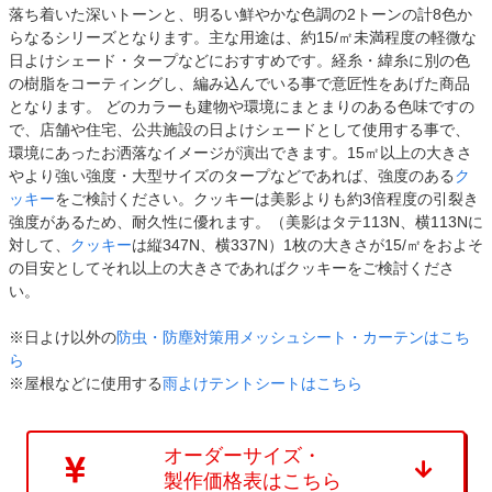
落ち着いた深いトーンと、明るい鮮やかな色調の2トーンの計8色か
らなるシリーズとなります。主な用途は、約15/㎡未満程度の軽微な
日よけシェード・タープなどにおすすめです。経糸・緯糸に別の色
の樹脂をコーティングし、編み込んでいる事で意匠性をあげた商品
となります。 どのカラーも建物や環境にまとまりのある色味ですの
で、店舗や住宅、公共施設の日よけシェードとして使用する事で、
環境にあったお洒落なイメージが演出できます。15㎡以上の大きさ
やより強い強度・大型サイズのタープなどであれば、強度のある
ク
ッキー
をご検討ください。クッキーは美影よりも約3倍程度の引裂き
強度があるため、耐久性に優れます。（美影はタテ113N、横113Nに
対して、
クッキー
は縦347N、横337N）1枚の大きさが15/㎡をおよそ
の目安としてそれ以上の大きさであればクッキーをご検討くださ
い。
※日よけ以外の
防虫・防塵対策用メッシュシート・カーテンはこち
ら
※屋根などに使用する
雨よけテントシートはこちら
オーダーサイズ・
製作価格表はこちら