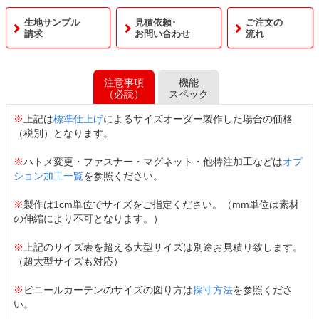
生地サンプル
見積依頼･
ご注文の
請求
お問い合わせ
流れ
注意事項
機能
（必読）
スペック
※
上記は
標準仕上げ
によるサイズオーダー製作した場合の価格
（税別）となります。
※
ハトメ変更・ファスナー・マグネット・他特注加工などは
オプ
ション加工一覧
を参照ください。
※
製作は1cm単位でサイズをご指定ください。（mm単位は素材
の伸縮により不可となります。）
※
上記のサイズ表を超える大型サイズは別途お見積り致します。
（超大型サイズも対応）
※
ビニールカーテンのサイズの図り方は
採寸方法
を参照くださ
い。