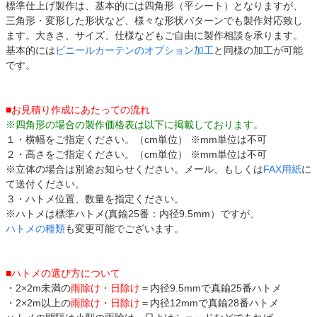
標準仕上げ製作は、基本的には四角形（平シート）となりますが、
三角形・変形した形状など、様々な形状パターンでも製作対応致し
ます。大きさ、サイズ、仕様などもご自由に製作相談を承ります。
基本的には
ビニールカーテンのオプション加工
と同様の加工が可能
です。
■お見積り作成にあたっての流れ
※四角形の場合の製作価格表は以下に掲載しております。
１・横幅をご指定ください。（cm単位） ※mm単位は不可
２・高さをご指定ください。（cm単位） ※mm単位は不可
※立体の場合は別途お知らせください。メール、もしくは
FAX用紙
に
て送付ください。
３・ハトメ位置、数量を指定ください。
※ハトメは標準ハトメ(真鍮25番：内径9.5mm）ですが、
ハトメの種類
も変更可能でございます。
■ハトメの選び方について
・2×2m未満の
雨除け・日除け
＝内径9.5mmで真鍮25番ハトメ
・2×2m以上の
雨除け・日除け
＝内径12mmで真鍮28番ハトメ