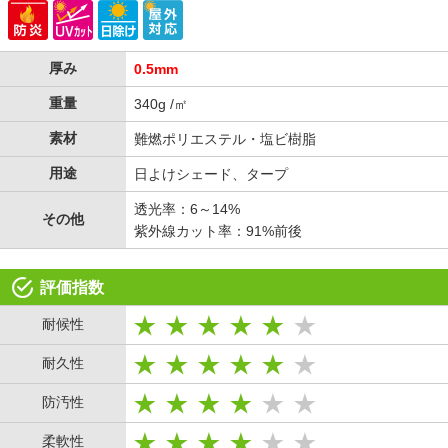
厚み
0.5mm
重量
340g /㎡
素材
難燃ポリエステル・塩ビ樹脂
用途
日よけシェード、タープ
透光率：6～14%
その他
紫外線カット率：91%前後
評価指数
耐候性
耐久性
防汚性
柔軟性