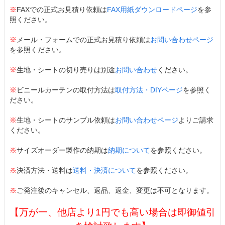
※
FAXでの正式お見積り依頼は
FAX用紙ダウンロードページ
を参
照ください。
※
メール・フォームでの正式お見積り依頼は
お問い合わせページ
を参照ください。
※
生地・シートの切り売りは別途
お問い合わせ
ください。
※
ビニールカーテンの取付方法は
取付方法・DIYページ
を参照く
ださい。
※
生地・シートのサンプル依頼は
お問い合わせページ
よりご請求
ください。
※
サイズオーダー製作の納期は
納期について
を参照ください。
※
決済方法・送料は
送料・決済について
を参照ください。
※
ご発注後のキャンセル、返品、返金、変更は不可となります。
【万が一、他店より1円でも高い場合は即御値引