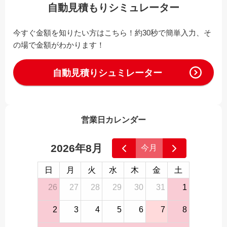
自動見積もりシミュレーター
今すぐ金額を知りたい方はこちら！約30秒で簡単入力、そ
の場で金額がわかります！
自動見積りシュミレーター
営業日カレンダー
2026年8月
今月
日
月
火
水
木
金
土
26
27
28
29
30
31
1
2
3
4
5
6
7
8