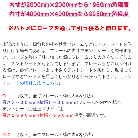
上記のように、四角形の枠や鉄骨フレームなどにテントシートを取
り付ける場合であれば、フレームの内寸でテントシートを製作する
と、ロープを巻いて引っ張った際にフレームより大きくなってしま
い、テントシートがたるんでしまいます。フレームなどに取り付け
る際は、必ずフレームより小さくテントシートを製作し、現場にて
ロープなどでハトメを通してしっかりと引っ張って下さい。（
テン
トシートの取付方法はこちら
）
例１
（以下、全てフレーム・枠の内×内寸法）
高さ３０００ｍｍ×横幅５０００ｍｍ
のフレームの内寸の場合
テントシートの仕上げサイズは↓
高さ２９６０ｍｍ×横幅４９５０ｍｍ
程度が最適です。
例２
（以下、全てフレーム・枠の内×内寸法）