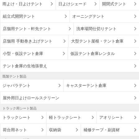
雨よけ・日よけテント
日よけシェード
開閉式テント
組立式開閉テント
オーニングテント
店舗用テント・軒先テント
洗車場間仕切りテント
店舗用 手動巻き上げテント
大型テント屋根・テント倉庫
小型・仮設テント倉庫
仮設テント倉庫レンタル
テント倉庫の生地張替え
既製テント製品
ジャバラテント
キャスターテント倉庫
屋外用日よけロールスクリーン
トラック用シート製品
トラックシート
軽トラックシート
アオリシート
荷台用ネット
収納袋
補修テープ・副資材