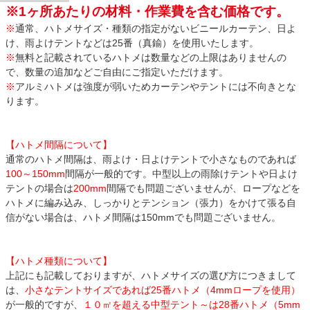
※1ヶ所あたりの材料・作業費を含む価格です。
※
通常、ハトメサイズ・種類の指定がないビニールカーテン、日よ
け、雨よけテントなどは25番（真鍮）を使用いたします。
※
無料と記載されているハトメは数量などの上限はありませんの
で、数量の追加などご自由にご指定いただけます。
※
アルミハトメは強度が弱いためカーテンやテントには不向きとな
ります。
【ハトメ間隔について】
通常のハトメ間隔は、雨よけ・日よけテントで小さなものであれば
100～150mm
間隔が一般的です。中型以上の雨除けテントや日よけ
テントの場合は
200mm
間隔でも問題ございませんが、ロープなどを
ハトメに編み込み、しっかりとテンション（張力）をかけて張る自
信がない場合は、ハトメ間隔は150mmでも問題ございません。
【ハトメ種類について】
上記にも記載しておりますが、ハトメサイズの選び方につきまして
は、
小さなテントサイズであれば25番ハトメ（4mmロープを使用）
が一般的ですが、
１０㎡を超える中型テント～は28番ハトメ（5mm