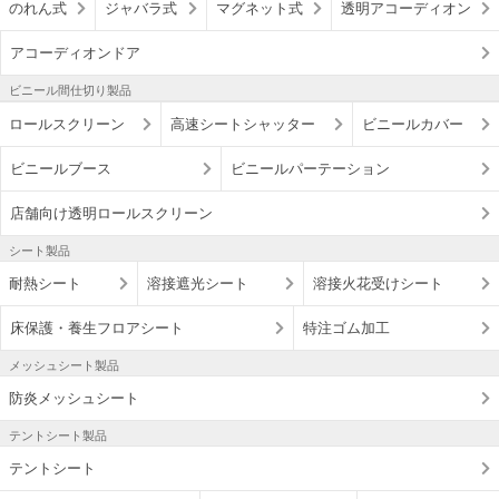
のれん式
ジャバラ式
マグネット式
透明アコーディオン
アコーディオンドア
ビニール間仕切り製品
ロールスクリーン
高速シートシャッター
ビニールカバー
ビニールブース
ビニールパーテーション
店舗向け透明ロールスクリーン
シート製品
耐熱シート
溶接遮光シート
溶接火花受けシート
床保護・養生フロアシート
特注ゴム加工
メッシュシート製品
防炎メッシュシート
テントシート製品
テントシート