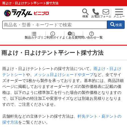
雨よけ・日よけテント平シート採寸方法
検索
お電話
フォーム
メニュー
検索
製品カテゴリ
ご利用ガイド
よくある質問
問い合わせ一覧
雨よけ・日よけテント平シート採寸方法
雨よけ・日よけテントシートの採寸方法について。
雨よけ・日よけ
テントシート
や、
メッシュ日よけシェードやタープ
など、全てサイ
ズオーダーで1枚から製作を承っております。基本的には、商品詳細
ページに掲載しておりますオーダーサイズの製作価格表に記載の価
格は、以下のように標準加工を行った場合の製作価格となりますの
で、以下以外の特注加工や変形サイズなどは別途お見積りとなりま
すので、ご注意くださいませ。
店舗軒先などの立体テントの採寸方法は、
軒先テント・庇テントの
採寸方法
をご覧ください。