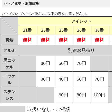
ハトメ変更・追加価格
ハトメのオプション価格は、以下の表をご覧ください。
アイレット
21番
23番
25番
28番
30番
無料
無料
無料
無料
無料
真鍮
別途お見積り
アルミ
黒ニッ
30円
50円
70円
ケル
ニッケ
30円
40円
50円
70円
ル
ステン
60円
80円
100円
レス
取扱いなし・ご相談