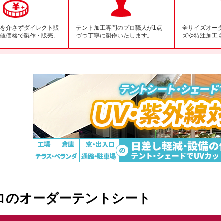
を介さずダイレクト販
テント加工専門のプロ職人が1点
全サイズオー
値価格で製作・販売。
づつ丁寧に製作いたします。
ズや特注加工
ロのオーダーテントシート