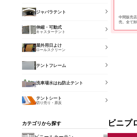
ジャバラテント
中間販売店
売。全て卸
伸縮・可動式
キャスターテント
屋外用日よけ
ロールスクリーン
テントフレーム
洗車場水はね防止テント
テントシート
切り売り・原反
ビニプ
カテゴリから探す
ビニールカーテン