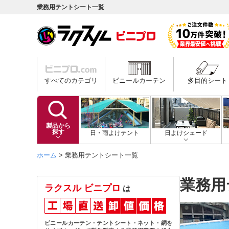
業務用テントシート一覧
すべてのカテゴリ
ビニールカーテン
多目的シート
製品から
探す
日・雨よけテント
日よけシェード
ホーム
>
業務用テントシート一覧
業務用
ラクスル ビニプロ
は
ビニールカーテン・テントシート・ネット・網を