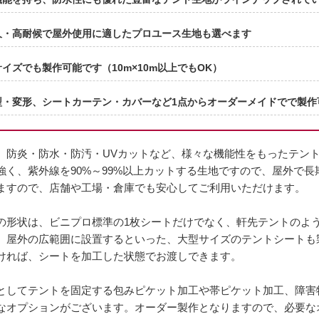
久・高耐候で屋外使用に適したプロユース生地も選べます
イズでも製作可能です（10m×10m以上でもOK）
型・変形、シートカーテン・カバーなど1点からオーダーメイドでで製作
、防炎・防水・防汚・UVカットなど、様々な機能性をもったテン
強く、紫外線を90%～99%以上カットする生地ですので、屋外で
ますので、店舗や工場・倉庫でも安心してご利用いただけます。
の形状は、ビニプロ標準の1枚シートだけでなく、軒先テントのよ
、屋外の広範囲に設置するといった、大型サイズのテントシートも
ければ、シートを加工した状態でお渡しできます。
としてテントを固定する包みピケット加工や帯ピケット加工、障害
なオプションがございます。オーダー製作となりますので、必要な