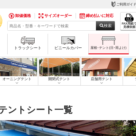
ご利用ガイ
卸値価格
サイズオーダー
締め払いに対応
FAX用紙
検索
見積依頼
トラックシート
ビニールカバー
屋根･テント(日･雨よけ)
オーニングテント
開閉式テント
店舗用テント
テントシート一覧