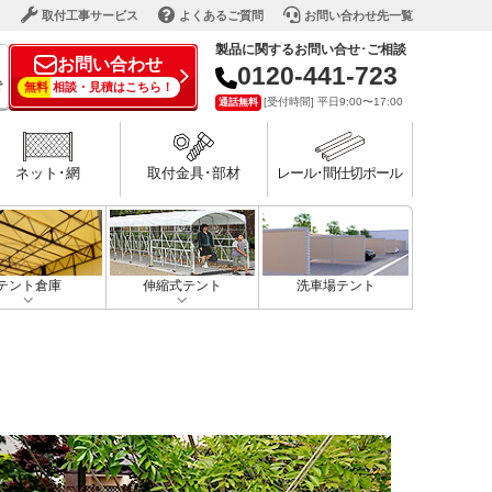
ド
取付工事サービス
よくあるご質問
お問い合わせ先一覧
製品に関するお問い合せ･ご相談
お問い合わせ
0120-441-723
で
無料
相談・見積はこちら！
[受付時間] 平日9:00〜17:00
通話無料
ネット･網
取付金具･部材
レール･間仕切ポール
テント倉庫
伸縮式テント
洗車場テント