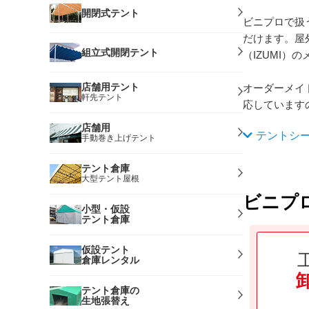
開閉式テント
ビニプロで扱
だけます。屋
組立式開閉テント
（IZUMI
店舗用テント
オーダーメイ
軒先テント
応しています
店舗用
テントシ
手動巻き上げテント
テント倉庫
大型テント屋根
ビニプ
小型・仮設
テント倉庫
仮設テント
倉庫レンタル
テント倉庫の
生地張替え