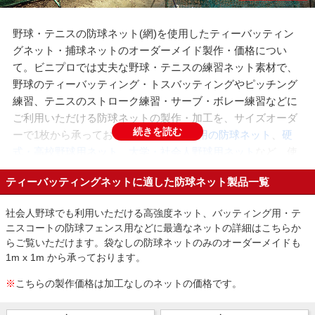
野球・テニスの防球ネット(網)を使用したティーバッティン
グネット・捕球ネットのオーダーメイド製作・価格につい
て。ビニプロでは丈夫な野球・テニスの練習ネット素材で、
野球のティーバッティング・トスバッティングやピッチング
練習、テニスのストローク練習・サーブ・ボレー練習などに
ご利用いただける防球ネットの製作・加工を、サイズオーダ
続きを読む
ーで1枚から承っております。
少年野球用の防球ネット
、
硬
式・高校野球用ネット
、
大学・社会人野球用ネット
など、使
用するボールや利用層に合わせた規格のネット(網)素材をご
ティーバッティングネットに適した防球ネット製品一覧
用意しております。
社会人野球でも利用いただける高強度ネット、バッティング用・テ
ニスコートの防球フェンス用などに最適なネットの詳細はこちらか
販売価格はこちら
らご覧いただけます。袋なしの防球ネットのみのオーダーメイドも
1m x 1m から承っております。
※
こちらの製作価格は加工なしのネットの価格です。
見積依頼・お問い合わせ