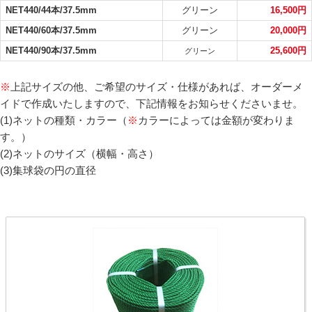
ティーバッティングネットの適応サイズ
NET440/44本/37.5mm
グリーン
16,500円
（マス目サイズ）一覧
NET440/60本/37.5mm
グリーン
20,000円
ティーバッティングネット・トスバッティングネットとして
NET440/90本/37.5mm
25,600円
グリーン
ご利用いただく場合の適応サイズ一覧をご用意いたしまし
た。
※
上記サイズの他、ご希望のサイズ・仕様があれば、オーダーメ
テニスのストローク練習・ボレー練習などの的としてもご利
イドで作成いたしますので、下記情報をお知らせくださいませ。
用いただけます。
(1)ネットの種類・カラー（
※
カラーによっては金額が変わりま
す。）
(2)ネットのサイズ（横幅・高さ）
野球ボール
ソフトボール
(3)集球袋の円の直径
直径：6.4cm～7.5cm
直径：8.5cm〜9.7cm
適応サイズ
適応サイズ