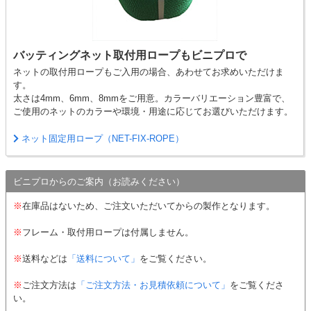
37.5mm目
37.5mm目
テニスボール
バッティングネット取付用ロープもビニプロで
直径：6.5cm〜6.6cm
ネットの取付用ロープもご入用の場合、あわせてお求めいただけま
す。
太さは4mm、6mm、8mmをご用意。カラーバリエーション豊富で、
ご使用のネットのカラーや環境・用途に応じてお選びいただけます。
ネット固定用ロープ（NET-FIX-ROPE）
適応サイズ
ビニプロからのご案内（お読みください）
37.5mm目
※
在庫品はないため、ご注文いただいてからの製作となります。
※
フレーム・取付用ロープは付属しません。
※
送料などは
「送料について」
をご覧ください。
※
ご注文方法は
「ご注文方法・お見積依頼について」
をご覧くださ
い。