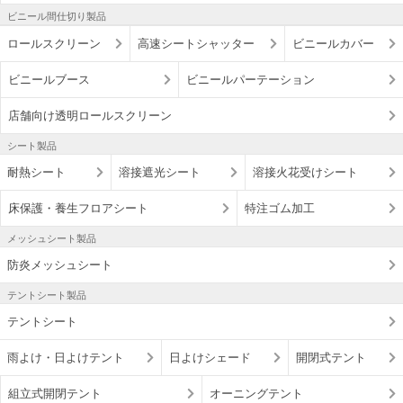
ビニール間仕切り製品
ロールスクリーン
高速シートシャッター
ビニールカバー
ビニールブース
ビニールパーテーション
店舗向け透明ロールスクリーン
シート製品
耐熱シート
溶接遮光シート
溶接火花受けシート
床保護・養生フロアシート
特注ゴム加工
メッシュシート製品
防炎メッシュシート
テントシート製品
テントシート
雨よけ・日よけテント
日よけシェード
開閉式テント
組立式開閉テント
オーニングテント