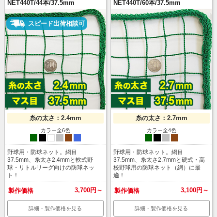
NET440T/44本/37.5mm
NET440T/60本/37.5mm
スピード出荷相談可
糸の太さ：2.4mm
糸の太さ：2.7mm
カラー全6色
カラー全4色
grn
blk
wht
sil
brn
blu
grn
blk
sil
brn
野球用・防球ネット。網目
野球用・防球ネット。網目
37.5mm、糸太さ2.4mmと軟式野
37.5mm、糸太さ2.7mmと硬式・高
球・リトルリーグ向けの防球ネッ
校野球用の防球ネット（網）に最
ト！
適！
3,700円～
3,100円～
製作価格
製作価格
詳細・製作価格を見る
詳細・製作価格を見る