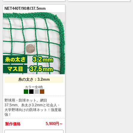
NET440T/90本/37.5mm
※
フレームは付属しておりません。ご用意いただいたフレー
ムのサイズに合わせてご依頼くださいませ。
糸の太さ：3.2mm
カラー全4色
grn
blk
sil
brn
野球用・防球ネット。網目
37.5mm、糸太さ3.2mmと社会人・
大学野球向けの防球ネット！強度最
強！
5,900円～
製作価格