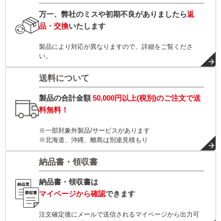
万一、弊社のミスや初期不良がありましたら
返
品・交換
いたします
製品により対応が異なりますので、詳細をご覧くださ
い。
送料について
製品の合計金額
50,000円以上(税別)
のご注文で
送
料無料！
※一部対象外製品/サービスがあります
※北海道、沖縄、離島は別途見積もり
納品書・領収書
納品書・領収書は
マイページから確認
できます
注文確定後にメールで送信されるマイページから出力可