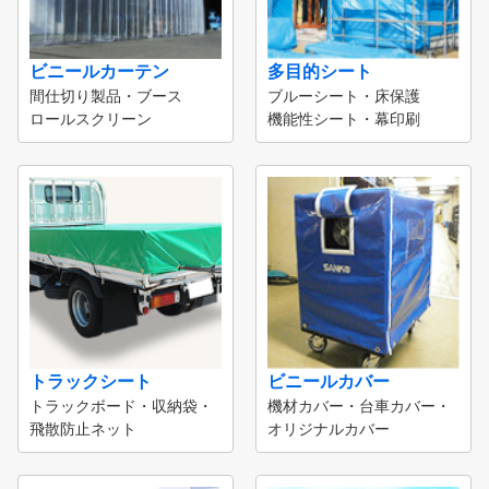
ビニールカーテン
多目的シート
間仕切り製品・ブース
ブルーシート・床保護
ロールスクリーン
機能性シート・幕印刷
トラックシート
ビニールカバー
トラックボード・収納袋・
機材カバー・台車カバー・
飛散防止ネット
オリジナルカバー