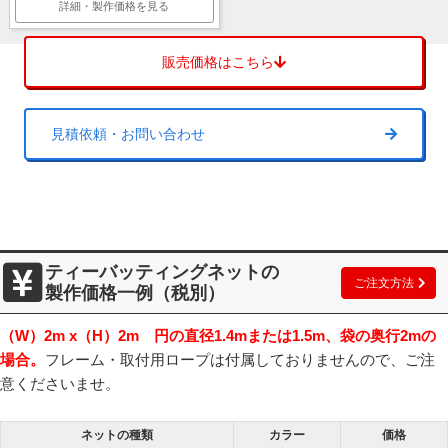
詳細・製作価格を見る
販売価格はこちら
ティーバッティングネット到着時の状態
ネット製品は編み込んで製作されているため、商品の到着時には繊維
がねじれており、写真のように丸まった状態になっています。四方を
見積依頼・お問い合わせ
ピンと引っ張りフレームに取り付けてください。
ネット製品はサイズぴったりに製作することが難しいため、1cm単位
でご注文いただいております。オーダーする際はフレームの内寸でご
注文いただき、余ったマス目を潰しながら取り付けてください。
ティーバッティングネットの
販売価格はこちら
ご注文方法
製作価格一例（税別）
（W）2m x（H）2m 円の直径1.4mまたは1.5m、袋の奥行2mの
見積依頼・お問い合わせ
場合。
フレーム・取付用ロープは付属しておりませんので、ご注
意くださいませ。
野球、ソフトボール、テニス、ボールに合わせた規格のネット
ネットの種類
カラー
価格