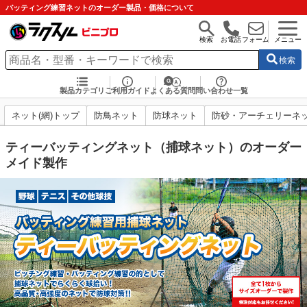
バッティング練習ネットのオーダー製品・価格について
検索
お電話
フォーム
メニュー
検索
製品カテゴリ
ご利用ガイド
よくある質問
問い合わせ一覧
ネット(網)トップ
防鳥ネット
防球ネット
防砂・アーチェリーネ
ティーバッティングネット（捕球ネット）のオーダー
メイド製作