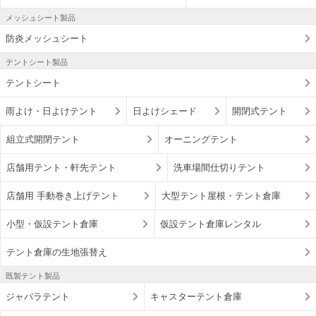
メッシュシート製品
防炎メッシュシート
テントシート製品
テントシート
雨よけ・日よけテント
日よけシェード
開閉式テント
組立式開閉テント
オーニングテント
店舗用テント・軒先テント
洗車場間仕切りテント
店舗用 手動巻き上げテント
大型テント屋根・テント倉庫
小型・仮設テント倉庫
仮設テント倉庫レンタル
テント倉庫の生地張替え
既製テント製品
ジャバラテント
キャスターテント倉庫