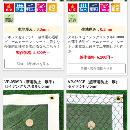
生地厚み：
0.3mm
生地厚み：
0.3mm
アキレスセイデンF・超帯電の透明
アキレスセイデンクリスタル0.3mm
ビニールカーテン・シート。強力な
の薄手透明ビニールカーテン・シー
帯電防止性能を求めるならこちら！
ト。帯電防止付きで工場間仕切り向
き！
製作価格
5,800円～
製作価格
6,200円～
詳細・製作価格を見る
詳細・製作価格を見る
VP-050SD（帯電防止・厚手）
VP-050CF（超帯電防止・厚）
セイデンクリスタル0.5mm
セイデンF 0.5mm