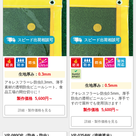
スピード出荷相談可
スピード出荷相談可
生地厚み：
0.3mm
アキレスフラーレ防虫0,3mm。薄手
生地厚み：
0.5mm
素材の透明防虫ビニールシート。食
品工場の間仕切りに！
アキレスフラーレ防虫0.5mm。厚手
製作価格
5,600円～
防虫の透明ビニールシート。厚手で
すので屋外でも使用頂けます！
製作価格
5,600円～
詳細・製作価格を見る
詳細・製作価格を見る
VP-080OP（防炎・防虫）
VP-035AW（溶接遮光）