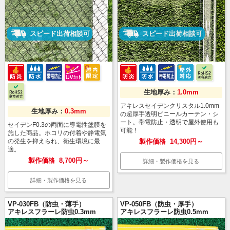
スピード出荷相談可
スピード出荷相談可
生地厚み：
1.0mm
アキレスセイデンクリスタル1.0mm
生地厚み：
0.3mm
の超厚手透明ビニールカーテン・シ
ート。帯電防止・透明で屋外使用も
セイデンF0.3の両面に導電性塗膜を
可能！
施した商品。ホコリの付着や静電気
の発生を抑えられ、衛生環境に最
製作価格
14,300円～
適。
製作価格
8,700円～
詳細・製作価格を見る
詳細・製作価格を見る
VP-030FB（防虫・薄手）
VP-050FB（防虫・厚手）
アキレスフラーレ防虫0.3mm
アキレスフラーレ防虫0.5mm