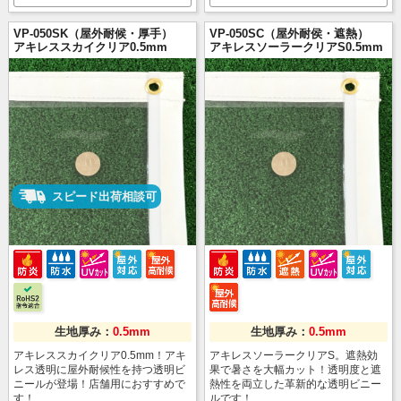
VP-050SK（屋外耐候・厚手）
VP-050SC（屋外耐侯・遮熱）
アキレススカイクリア0.5mm
アキレスソーラークリアS0.5mm
スピード出荷相談可
生地厚み：
0.5mm
生地厚み：
0.5mm
アキレススカイクリア0.5mm！アキ
アキレスソーラークリアS。遮熱効
レス透明に屋外耐候性を持つ透明ビ
果で暑さを大幅カット！透明度と遮
ニールが登場！店舗用におすすめで
熱性を両立した革新的な透明ビニー
す！
ルです！