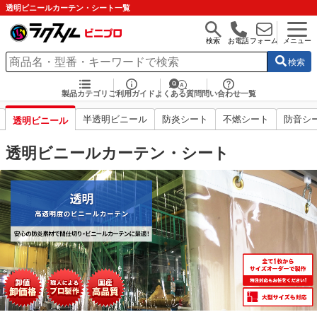
透明ビニールカーテン・シート一覧
検索
お電話
フォーム
メニュー
検索
製品カテゴリ
ご利用ガイド
よくある質問
問い合わせ一覧
半透明ビニール
防炎シート
不燃シート
防音シ
透明ビニール
透明ビニールカーテン・シート