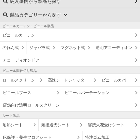
納入事例から製品を探す
製品カテゴリーから探す
ビニールカーテン・ビニール製品
ビニールカーテン
のれん式
ジャバラ式
マグネット式
透明アコーディオン
アコーディオンドア
ビニール間仕切り製品
ロールスクリーン
高速シートシャッター
ビニールカバー
ビニールブース
ビニールパーテーション
店舗向け透明ロールスクリーン
シート製品
耐熱シート
溶接遮光シート
溶接火花受けシート
床保護・養生フロアシート
特注ゴム加工