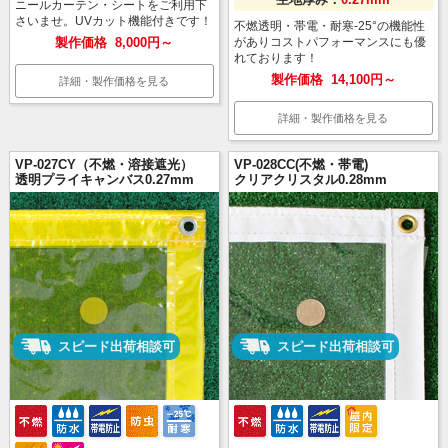
ニールカーテン・シートをご利用下
さいませ。UVカット機能付きです！
不燃透明・帯電・耐寒-25°の機能性
製作価格
8,000円～
がありコストパフォーマンスにも優
れております！
製作価格
14,100円～
詳細・製作価格を見る
詳細・製作価格を見る
VP-027CY（不燃・溶接遮光）
VP-028CC(不燃・帯電)
透明プライキャンバス0.27mm
クリアクリスタル0.28mm
スピード出荷相談可
スピード出荷相談可