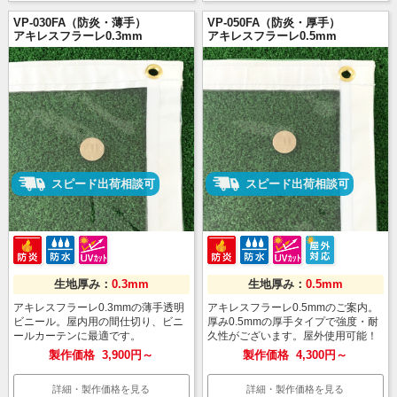
VP-030FA（防炎・薄手）
VP-050FA（防炎・厚手）
アキレスフラーレ0.3mm
アキレスフラーレ0.5mm
スピード出荷相談可
スピード出荷相談可
生地厚み：
0.3mm
生地厚み：
0.5mm
アキレスフラーレ0.3mmの薄手透明
アキレスフラーレ0.5mmのご案内。
ビニール。屋内用の間仕切り、ビニ
厚み0.5mmの厚手タイプで強度・耐
ールカーテンに最適です。
久性がございます。屋外使用可能！
製作価格
3,900円～
製作価格
4,300円～
詳細・製作価格を見る
詳細・製作価格を見る