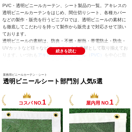
PVC・透明ビニールカーテン、シート製品の一覧。アキレスの
透明ビニールカーテンをはじめ、間仕切りシート、各種カバー
などの製作・販売を行うビニプロでは、透明ビニールの素材に
も徹底してこだわりを持って製作から販売まで対応させて頂い
ております。
透明ビニールの素材は、防炎・不燃・耐熱・帯電防止・防虫・
UVカットなど様々なビニールシートを素材として取り揃えてお
続きを読む
ります。いづれも
アキレスの透明ビニール（PVC）
を中心に取
り揃えておりますので、品質は国産で実績豊富な信頼性の高い
素材のみ厳選しております。
業務用ビニールカーテン・シート
透明ビニールシート部門別 人気5選
ビニプロの透明ビニールカーテン、シートの特徴と致しまして
は、ほとんどの商品が防炎素材ですので工場や店舗、倉庫など
でご利用頂く場合でもご安心してご利用頂けます。又、厚みも
1
1
コスパ NO.
屋内用 NO.
用途に応じて、0.3mm、0.5mmなど使用する場所、用途に応じ
て御選び頂けます。主に工場や倉庫などの工業用としても業務
用としても最適な屋内用の間仕切りシートカーテンや、固定間
仕切り、通路などの出入り口のビニールカーテン、各設備や機