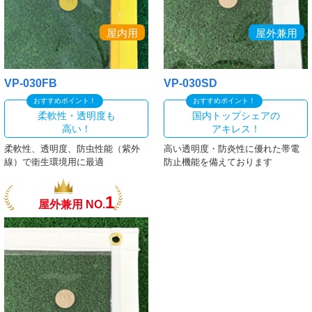
屋内用
屋外兼用
VP-030FB
VP-030SD
おすすめポイント！
おすすめポイント！
柔軟性・透明度も
国内トップシェアの
高い！
アキレス！
柔軟性、透明度、防虫性能（紫外
高い透明度・防炎性に優れた帯電
線）で衛生環境用に最適
防止機能を備えております
1
屋外兼用 NO.