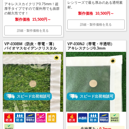
レシリーズで最も厚みのある透明素
アキレススカイクリア0.75mm！超
材。
厚手タイプですので屋外用でも抜群
の耐久性です！
製作価格
10,500円～
製作価格
15,500円～
詳細・製作価格を見る
詳細・製作価格を見る
VP-030BM（防炎・帯電・薄）
VP-030NJ（帯電・半透明）
バイオマスセイデンクリスタル
アキレスナシジ0.3mm
スピード出荷相談可
スピード出荷相談可
生地厚み：
0.3mm