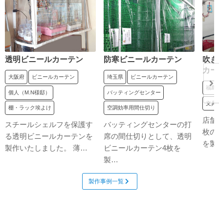
透明ビニールカーテン
防寒ビニールカーテン
吹き
カー
大阪府
ビニールカーテン
埼玉県
ビニールカーテン
福島
個人（M.N様邸）
バッティングセンター
文具
棚・ラック埃よけ
空調効率用間仕切り
店舗
スチールシェルフを保護す
バッティングセンターの打
枚の
る透明ビニールカーテンを
席の間仕切りとして、透明
を製
製作いたしました。 薄…
ビニールカーテン4枚を
製…
製作事例一覧