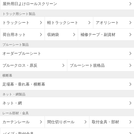
屋外用日よけロールスクリーン
トラック用シート製品
トラックシート
軽トラックシート
アオリシート
荷台用ネット
収納袋
補修テープ・副資材
ブルーシート製品
オーダーブルーシート
ブルークロス・原反
ブルーシート規格品
横断幕
足場幕・垂れ幕・横断幕
ネット・網製品
ネット・網
レール部材・金具
カーテンレール
間仕切りポール
取付金具・部材
パイプ・取付金具