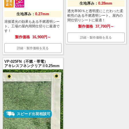
生地厚み：
0.28mm
透光率90％と透明度にこだわった柔
生地厚み：
0.27mm
軟性のある不燃透明シート。屋内の
間仕切りシートに最適！
溶接遮光の効果もある不燃透明シー
ト。工場の屋内用間仕切りに最適で
製作価格
37,700円～
す！
製作価格
16,900円～
詳細・製作価格を見る
詳細・製作価格を見る
VP-025FN（不燃・帯電）
アキレスフネンクリアⅡ0.25mm
スピード出荷相談可