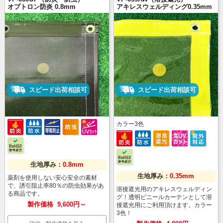
オプトロン防炎 0.8mm
アキレスウェルディング0.35mm
スピード出荷相談可
スピード出荷相談可
カラー
3
色
生地厚み：
0.8mm
生地厚み：
0.35mm
薬剤を使用しない安心安全の素材
で、誘引阻止率80％の防虫効果があ
溶接遮光用のアキレスウェルディン
る商品です。
グ！透明ビニールカーテンとして溶
製作価格
9,600円～
接遮光用にご利用頂けます。カラー
3色！