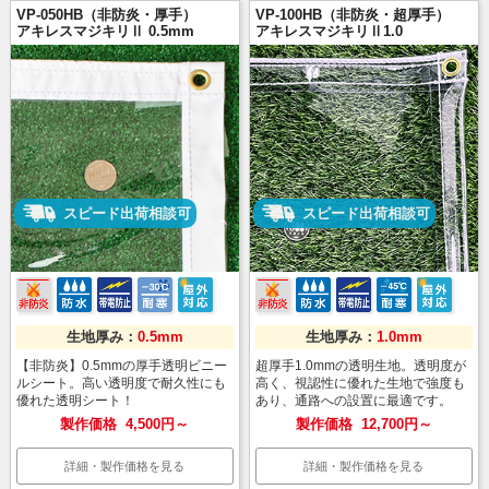
VP-050HB（非防炎・厚手）
VP-100HB（非防炎・超厚手）
アキレスマジキリⅡ 0.5mm
アキレスマジキリⅡ1.0
スピード出荷相談可
スピード出荷相談可
生地厚み：
0.5mm
生地厚み：
1.0mm
【非防炎】0.5mmの厚手透明ビニー
超厚手1.0mmの透明生地。透明度が
ルシート。高い透明度で耐久性にも
高く、視認性に優れた生地で強度も
優れた透明シート！
あり、通路への設置に最適です。
製作価格
4,500円～
製作価格
12,700円～
詳細・製作価格を見る
詳細・製作価格を見る