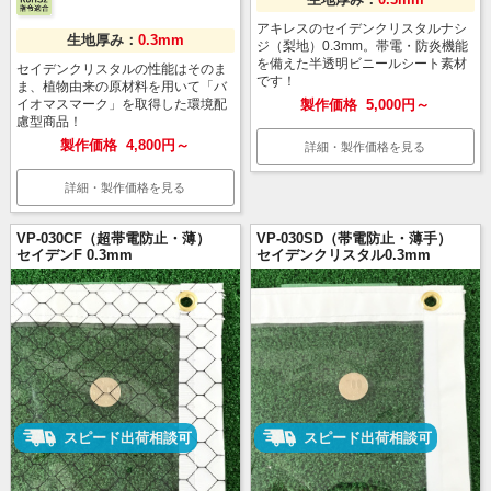
アキレスのセイデンクリスタルナシ
生地厚み：
0.3mm
ジ（梨地）0.3mm。帯電・防炎機能
を備えた半透明ビニールシート素材
セイデンクリスタルの性能はそのま
です！
ま、植物由来の原材料を用いて「バ
イオマスマーク」を取得した環境配
製作価格
5,000円～
慮型商品！
製作価格
4,800円～
詳細・製作価格を見る
詳細・製作価格を見る
VP-030CF（超帯電防止・薄）
VP-030SD（帯電防止・薄手）
セイデンF 0.3mm
セイデンクリスタル0.3mm
スピード出荷相談可
スピード出荷相談可