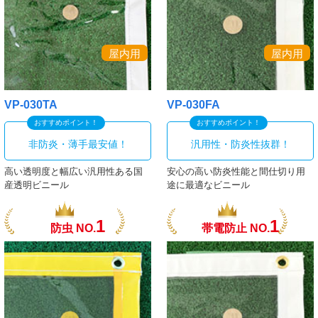
械、棚、ラックなどのカバーとしてもご利用頂けます。透明度
も高いビニール素材ですので視認性も抜群です。
いづれも全ての透明ビニールをお客様に合わせて全品オーダー
メイド・特注対応にて細やかなオプション加工と合わせて製
屋内用
屋内用
作・販売を承っております。（生地のカット売りも対応）
以下の透明ビニールシートの中からご希望の素材をお選び頂
VP-030TA
VP-030FA
き、サイズオーダー、特注
カーテンオプション加工
などにも対
おすすめポイント！
おすすめポイント！
応の上、卸値価格にて製作を承っております。
非防炎・薄手最安値！
汎用性・防炎性抜群！
高い透明度と幅広い汎用性ある国
安心の高い防炎性能と間仕切り用
産透明ビニール
途に最適なビニール
1
1
防虫 NO.
帯電防止 NO.