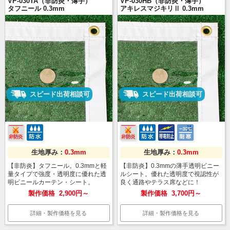
VP-030TA（非防炎・薄手）
VP-030HB（非防炎・薄手）
タフニール 0.3mm
アキレスマジキリⅡ 0.3mm
スピード出荷相談可
スピード出荷相談可
生地厚み：
0.3mm
生地厚み：
0.3mm
【非防炎】タフニール。0.3mmと軽
【非防炎】0.3mmの薄手透明ビニー
量タイプで強度・透明度に優れた透
ルシート。優れた透明度で視認性が
明ビニールカーテン・シート。
良く通路やテラス席などに！
製作価格
2,900円～
製作価格
3,700円～
詳細・製作価格を見る
詳細・製作価格を見る