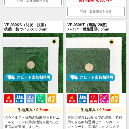
製作価格
4,900円～
詳細・製作価格を見る
詳細・製作価格を見る
VP-030KS（防炎・抗菌）
VP-030HT（耐熱120度）
抗菌・抗ウイルス 0.3mm
ハイパー耐熱透明0.3mm
スピード出荷相談可
スピード出荷相談可
生地厚み：
0.3mm
生地厚み：
0.3mm
抗ウイルス・抗菌の効果があるビニ
雰囲気温度120度までの環境下で利
ールカーテンに防炎機能が備わった
用できる耐熱透明ビニールカーテ
新商品が登場しました。
ン・シート。工場用にオススメで