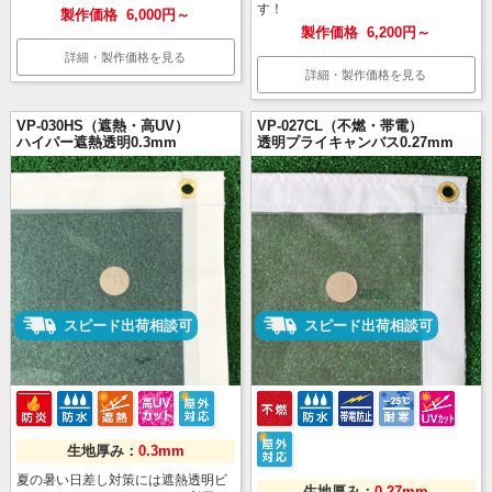
す！
製作価格
6,000円～
製作価格
6,200円～
詳細・製作価格を見る
詳細・製作価格を見る
VP-030HS（遮熱・高UV）
VP-027CL（不燃・帯電）
ハイパー遮熱透明0.3mm
透明プライキャンバス0.27mm
スピード出荷相談可
スピード出荷相談可
生地厚み：
0.3mm
夏の暑い日差し対策には遮熱透明ビ
生地厚み：
0.27mm