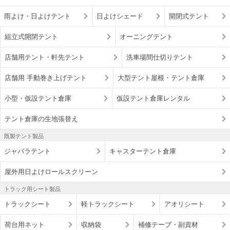
雨よけ・日よけテント
日よけシェード
開閉式テント
組立式開閉テント
オーニングテント
店舗用テント・軒先テント
洗車場間仕切りテント
店舗用 手動巻き上げテント
大型テント屋根・テント倉庫
小型・仮設テント倉庫
仮設テント倉庫レンタル
テント倉庫の生地張替え
既製テント製品
ジャバラテント
キャスターテント倉庫
屋外用日よけロールスクリーン
トラック用シート製品
トラックシート
軽トラックシート
アオリシート
荷台用ネット
収納袋
補修テープ・副資材