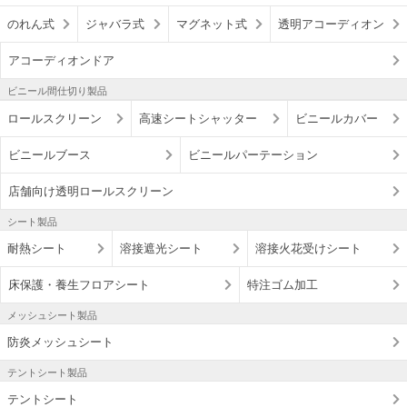
のれん式
ジャバラ式
マグネット式
透明アコーディオン
アコーディオンドア
ビニール間仕切り製品
ロールスクリーン
高速シートシャッター
ビニールカバー
ビニールブース
ビニールパーテーション
店舗向け透明ロールスクリーン
シート製品
耐熱シート
溶接遮光シート
溶接火花受けシート
床保護・養生フロアシート
特注ゴム加工
メッシュシート製品
防炎メッシュシート
テントシート製品
テントシート