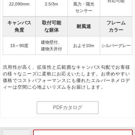
対応可能
22,090mm
2.5/3m
風力・陽光
センサー
キャンバス
取付可能
フレーム
耐風速
角度
な躯体
カラー
建物壁付、
15～90度
およそ10m
シルバーグレー
建物天井付
汎用性が高く、拡張性と広範囲なキャンバス勾配でお客様
の様々なニーズに柔軟にお応えいたします。お求めやすい
価格でコストパフォーマンスにも優れたエルバーネメロデ
ィーは空間に心地よいリズムをお届けします。
PDFカタログ