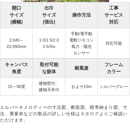
開口
出巾
工事
サイズ
サイズ
操作方法
サービス
(横幅)
(張出)
対応
手動/電手動
2,045～
1.0/1.5/2.0
電動リモコン
対応可能
22,090mm
2.5/3m
風力・陽光
センサー
キャンバス
取付可能
フレーム
耐風速
角度
な躯体
カラー
建物壁付、
15～90度
およそ10m
シルバーグレー
建物天井付
エルバーネメロディーの寸法図、断面図、標準納まり図、寸
法、重量表などの製品の詳しい仕様はカタログよりご確認い
ただけます。