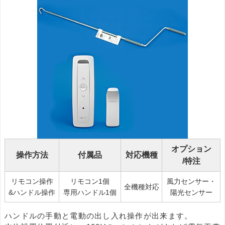
オプション
操作方法
付属品
対応機種
/特注
リモコン操作
リモコン1個
風力センサー・
全機種対応
&ハンドル操作
専用ハンドル1個
陽光センサー
ハンドルの手動と電動の出し入れ操作が出来ます。