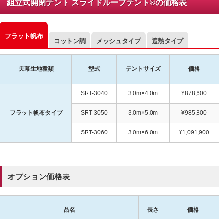
組立式開閉テント スライドルーフテント®の価格表
フラット帆布
コットン調
メッシュタイプ
遮熱タイプ
天幕生地種類
型式
テントサイズ
価格
SRT-3040
3.0m×4.0m
¥878,600
フラット帆布タイプ
SRT-3050
3.0m×5.0m
¥985,800
SRT-3060
3.0m×6.0m
¥1,091,900
オプション価格表
品名
長さ
価格