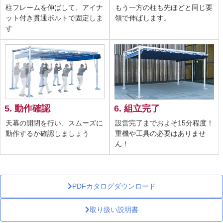
柱フレームを伸ばして、アイナ
もう一方の柱も先ほどと同じ要
ット付き貫通ボルトで固定しま
領で伸ばします。
す
5. 動作確認
6. 組立完了
天幕の開閉を行い、スムーズに
設営完了までおよそ15分程度！
動作するか確認しましょう
重機や工具の必要はありませ
ん！
PDFカタログダウンロード
取り扱い説明書