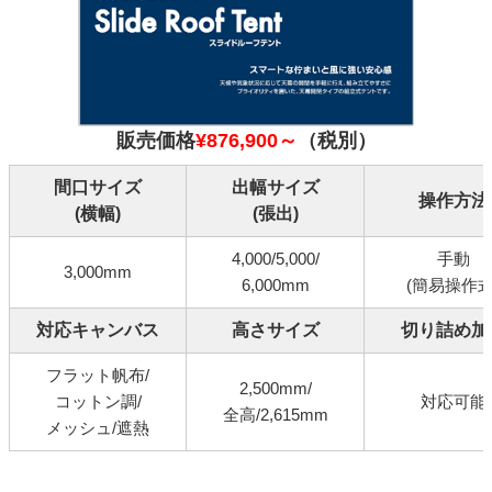
販売価格
¥876,900～
（税別）
間口サイズ
出幅サイズ
操作方法
(横幅)
(張出)
4,000/5,000/
手動
3,000mm
6,000mm
(簡易操作式
対応キャンバス
高さサイズ
切り詰め加
フラット帆布/
2,500mm/
コットン調/
対応可能
全高/2,615mm
メッシュ/遮熱