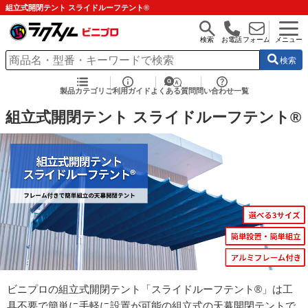
組立式開閉テント スライドルーフテント®
検索
お電話
フォーム
メニュー
検索
製品カテゴリ
ご利用ガイド
よくある質問
問い合わせ一覧
組立式開閉テント スライドルーフテント®
ビニプロの組立式開閉テント「スライドルーフテント®」は工
具不要で簡単に手軽に設置が可能の組立式の天幕開閉テントで