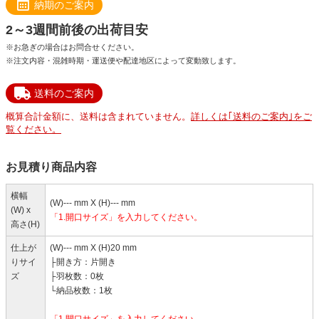
納期のご案内
2～3週間前後の出荷目安
※お急ぎの場合はお問合せください。
※注文内容・混雑時期・運送便や配達地区によって変動致します。
送料のご案内
概算合計金額に、送料は含まれていません。
詳しくは｢送料のご案内｣をご
覧ください。
お見積り商品内容
横幅
(W)--- mm X (H)--- mm
(W) x
「1.開口サイズ」を入力してください。
高さ(H)
仕上が
(W)--- mm X (H)20 mm
りサイ
├開き方：片開き
ズ
├羽枚数：0枚
└納品枚数：1枚
「1.開口サイズ」を入力してください。