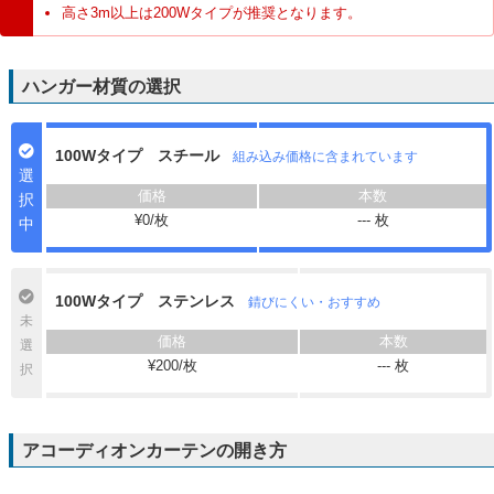
高さ3m以上は200Wタイプが推奨となります。
ハンガー材質の選択
100Wタイプ スチール
組み込み価格に含まれています
選
択
¥0/枚
---
枚
中
100Wタイプ ステンレス
錆びにくい・おすすめ
未
選
¥200/枚
---
枚
択
アコーディオンカーテンの開き方