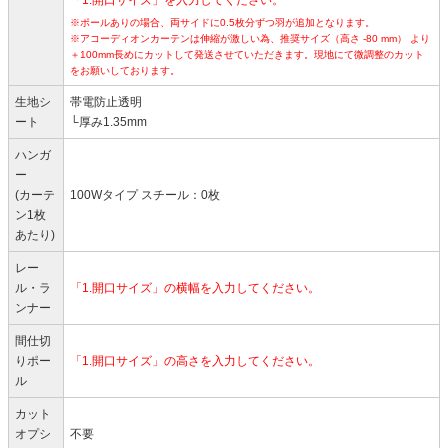
※ポールありの場合、両サイドに0.5枚分ずつ羽が追加となります。
※アコーディオンカーテンは伸縮が激しい為、推奨サイズ（高さ -80 mm） より
＋100mm長めにカットして発送させていただきます。現地にて微調整のカット
をお願いしております。
生地シ
帯電防止透明
ート
└厚み1.35mm
ハンガ
ー
(カーテ
100Wタイプ スチール：0枚
ン1枚
あたり)
レー
ル・ラ
「1.開口サイズ」の横幅を入力してください。
ンナー
間仕切
りポー
「1.開口サイズ」の高さを入力してください。
ル
カット
オプシ
不要