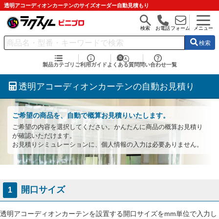
透明アコーディオンカーテンのサイズオーダー自動見積もり
検索
お電話
フォーム
メニュー
検索
製品カテゴリ
ご利用ガイド
よくある質問
問い合わせ一覧
透明アコーディオンカーテンの自動お見積り
ご希望の商品を、自動で概算お見積りいたします。
ご希望の内容を選択してください。かんたんに商品の概算お見積り
が確認いただけます。
お見積りシミュレーションに、個人情報の入力は必要ありません。
開口サイズ
1
透明アコーディオンカーテンを設置する開口サイズをmm単位で入力し