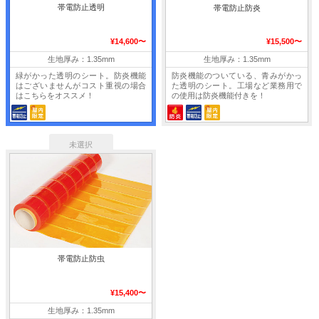
帯電防止透明
帯電防止防炎
¥14,600〜
¥15,500〜
生地厚み：1.35mm
生地厚み：1.35mm
緑がかった透明のシート。防炎機能
防炎機能のついている、青みがかっ
はございませんがコスト重視の場合
た透明のシート。工場など業務用で
はこちらをオススメ！
の使用は防炎機能付きを！
帯電防止防虫
¥15,400〜
生地厚み：1.35mm