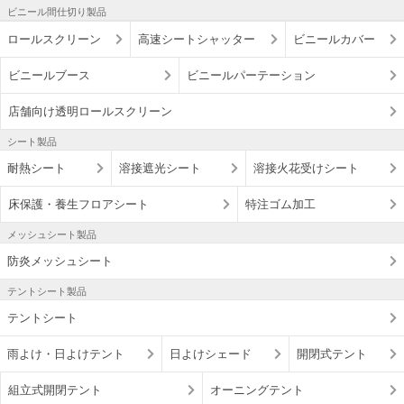
ビニール間仕切り製品
ロールスクリーン
高速シートシャッター
ビニールカバー
ビニールブース
ビニールパーテーション
店舗向け透明ロールスクリーン
シート製品
耐熱シート
溶接遮光シート
溶接火花受けシート
床保護・養生フロアシート
特注ゴム加工
メッシュシート製品
防炎メッシュシート
テントシート製品
テントシート
雨よけ・日よけテント
日よけシェード
開閉式テント
組立式開閉テント
オーニングテント