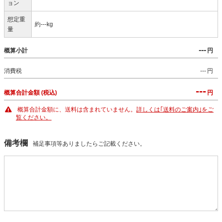
ョン
想定重
約---kg
量
---
概算小計
円
消費税
---
円
---
概算合計金額 (税込)
円
概算合計金額に、送料は含まれていません。
詳しくは｢送料のご案内｣をご
覧ください。
備考欄
補足事項等ありましたらご記載ください。