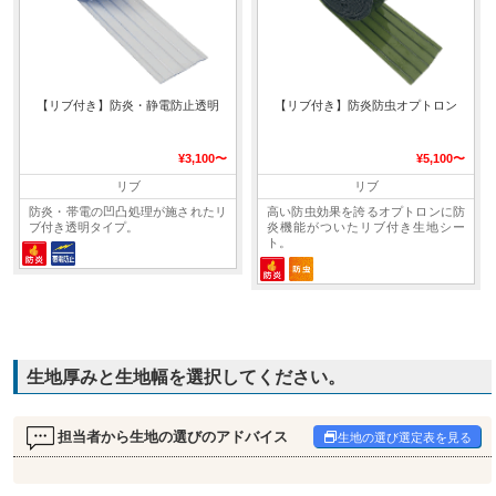
【リブ付き】防炎・静電防止透明
【リブ付き】防炎防虫オプトロン
¥3,100〜
¥5,100〜
リブ
リブ
防炎・帯電の凹凸処理が施されたリ
高い防虫効果を誇るオプトロンに防
ブ付き透明タイプ。
炎機能がついたリブ付き生地シー
ト。
生地厚みと生地幅を選択してください。
担当者から生地の選びのアドバイス
生地の選び選定表を見る