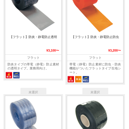
【フラット】防炎・静電防止透明
【フラット】防炎・静電防止防虫
¥3,100〜
¥3,200〜
フラット
フラット
防炎タイプの帯電（静電）防止素材
帯電（静電）防止素材に防虫・防炎
の透明タイプ。業務用向け。
機能がついたフラットタイプ生地シ
ート。