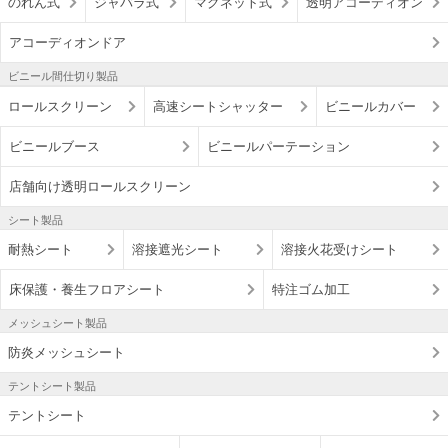
のれん式
ジャバラ式
マグネット式
透明アコーディオン
アコーディオンドア
ビニール間仕切り製品
ロールスクリーン
高速シートシャッター
ビニールカバー
ビニールブース
ビニールパーテーション
店舗向け透明ロールスクリーン
シート製品
耐熱シート
溶接遮光シート
溶接火花受けシート
床保護・養生フロアシート
特注ゴム加工
メッシュシート製品
防炎メッシュシート
テントシート製品
テントシート