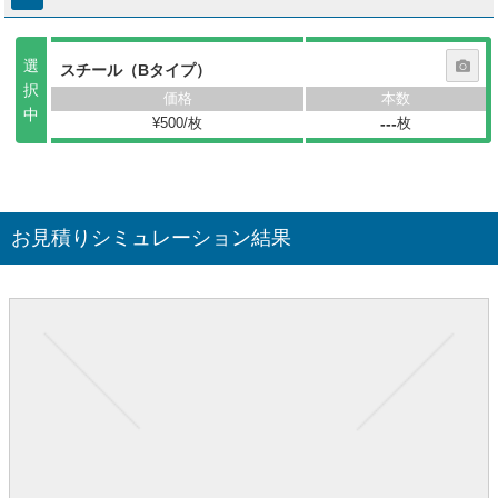
選
スチール（Bタイプ）
択
中
¥500/枚
枚
---
お見積りシミュレーション結果