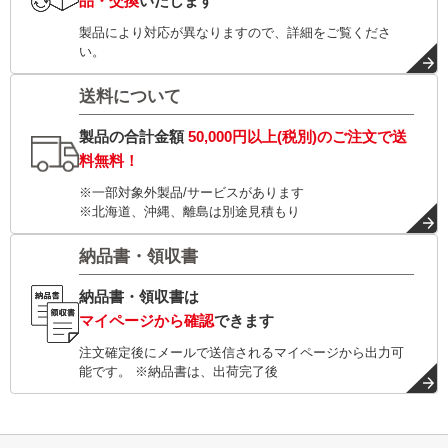
品・交換
いたします
製品により対応が異なりますので、詳細をご覧くださ
い。
送料について
製品の合計金額
50,000円以上(税別)
のご注文で
送
料無料！
※一部対象外製品/サービスがあります
※北海道、沖縄、離島は別途見積もり
納品書・領収書
納品書・領収書は
マイページから確認
できます
注文確定後にメールで送信されるマイページから出力可
能です。 ※納品書は、出荷完了後