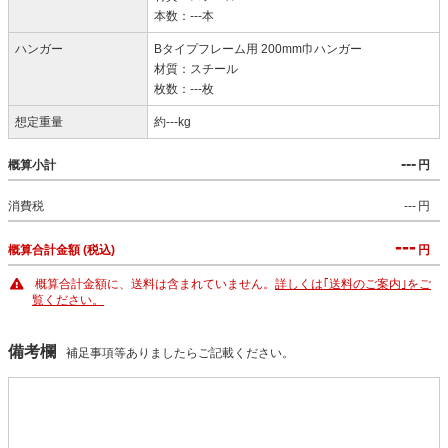
本数：---本
ハンガー
Bタイプフレーム用 200mm巾ハンガー
材質：スチール
枚数：---枚
想定重量
約---kg
---
概算小計
円
消費税
---
円
---
概算合計金額 (税込)
円
概算合計金額に、送料は含まれていません。
詳しくは｢送料のご案内｣をご
覧ください。
備考欄
補足事項等ありましたらご記載ください。