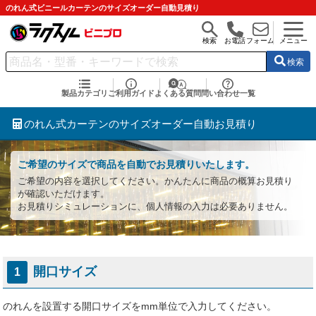
のれん式ビニールカーテンのサイズオーダー自動見積り
検索
お電話
フォーム
メニュー
検索
製品カテゴリ
ご利用ガイド
よくある質問
問い合わせ一覧
のれん式カーテンのサイズオーダー自動お見積り
ご希望のサイズで商品を自動でお見積りいたします。
ご希望の内容を選択してください。かんたんに商品の概算お見積り
が確認いただけます。
お見積りシミュレーションに、個人情報の入力は必要ありません。
開口サイズ
1
のれんを設置する開口サイズをmm単位で入力してください。