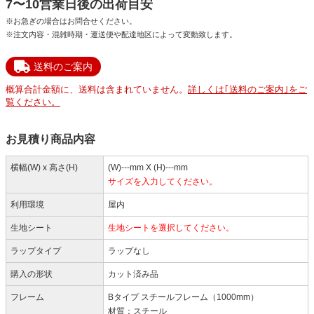
7〜10営業日後の出荷目安
※お急ぎの場合はお問合せください。
※注文内容・混雑時期・運送便や配達地区によって変動致します。
送料のご案内
概算合計金額に、送料は含まれていません。
詳しくは｢送料のご案内｣をご
覧ください。
お見積り商品内容
横幅(W) x 高さ(H)
(W)---mm X (H)---mm
サイズを入力してください。
利用環境
屋内
生地シート
生地シートを選択してください。
ラップタイプ
ラップなし
購入の形状
カット済み品
フレーム
Bタイプ スチールフレーム（1000mm）
材質：スチール