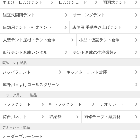
雨よけ・日よけテント
日よけシェード
開閉式テント
組立式開閉テント
オーニングテント
店舗用テント・軒先テント
店舗用 手動巻き上げテント
大型テント屋根・テント倉庫
小型・仮設テント倉庫
仮設テント倉庫レンタル
テント倉庫の生地張替え
既製テント製品
ジャバラテント
キャスターテント倉庫
屋外用日よけロールスクリーン
トラック用シート製品
トラックシート
軽トラックシート
アオリシート
荷台用ネット
収納袋
補修テープ・副資材
ブルーシート製品
オーダーブルーシート