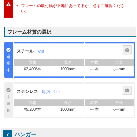
フレームの取付幅が下地にあってるか、必ずご確認くださ
い。
フレーム材質の選択
スチール
安価
選
択
¥2,400/本
1000mm
---
本
-,---
mm
中
ステンレス
錆びにくい
未
選
¥5,200/本
1000mm
---
本
-,---
mm
択
ハンガー
7