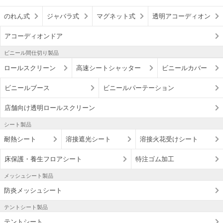
のれん式
ジャバラ式
マグネット式
透明アコーディオン
アコーディオンドア
ビニール間仕切り製品
ロールスクリーン
高速シートシャッター
ビニールカバー
ビニールブース
ビニールパーテーション
店舗向け透明ロールスクリーン
シート製品
耐熱シート
溶接遮光シート
溶接火花受けシート
床保護・養生フロアシート
特注ゴム加工
メッシュシート製品
防炎メッシュシート
テントシート製品
テントシート