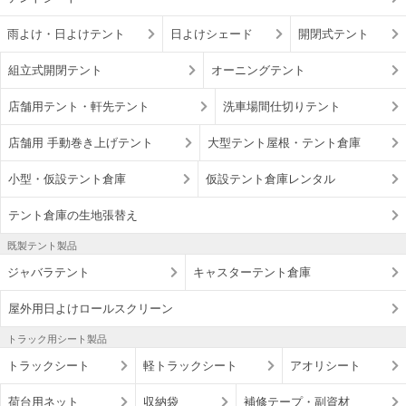
雨よけ・日よけテント
日よけシェード
開閉式テント
組立式開閉テント
オーニングテント
店舗用テント・軒先テント
洗車場間仕切りテント
店舗用 手動巻き上げテント
大型テント屋根・テント倉庫
小型・仮設テント倉庫
仮設テント倉庫レンタル
テント倉庫の生地張替え
既製テント製品
ジャバラテント
キャスターテント倉庫
屋外用日よけロールスクリーン
トラック用シート製品
トラックシート
軽トラックシート
アオリシート
荷台用ネット
収納袋
補修テープ・副資材