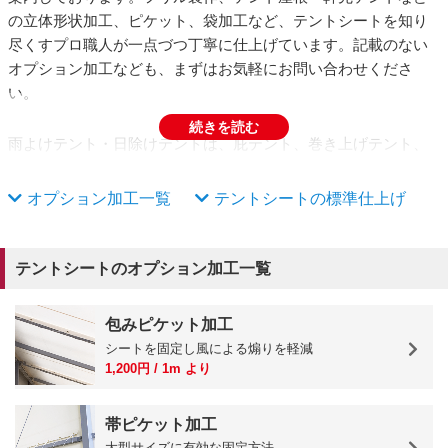
の立体形状加工、ピケット、袋加工など、テントシートを知り
尽くすプロ職人が一点づつ丁寧に仕上げています。記載のない
オプション加工なども、まずはお気軽にお問い合わせくださ
い。
続きを読む
雨よけテント・日除けテントは、庇テント、巻き上げテント、
テント看板、駐車場・駐輪場の屋根、開閉テント、オーニング
テント、大型テント屋根、通路テントなど様々な形状・サイ
オプション加工一覧
テントシートの標準仕上げ
ズ・パターンなどがございますが、完全オーダーメイドにて製
作・加工を承ります。また、テント屋根など大型サイズで製
作・ご利用になる場合、風対策として煽り止めを考慮する必要
テントシートのオプション加工一覧
がございます。ご不明な点などございましたら、ビニプロまで
お問い合わせください。
包みピケット加工
シートを固定し風による煽りを軽減
1,200円 / 1m より
帯ピケット加工
大型サイズに有効な固定方法