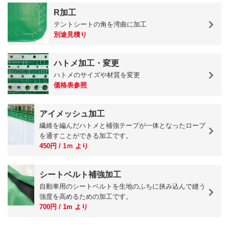
R加工
テントシートの角を湾曲に加工
別途見積り
ハトメ加工・変更
ハトメのサイズや材質を変更
価格表参照
アイメッシュ加工
繊維を編んだハトメと補強テープが一体となったロープ
を通すことができる加工です。
450円 / 1ｍ より
シートベルト補強加工
自動車用のシートベルトを生地のふちに挟み込んで縫う
強度を高めるための加工です。
700円 / 1m より