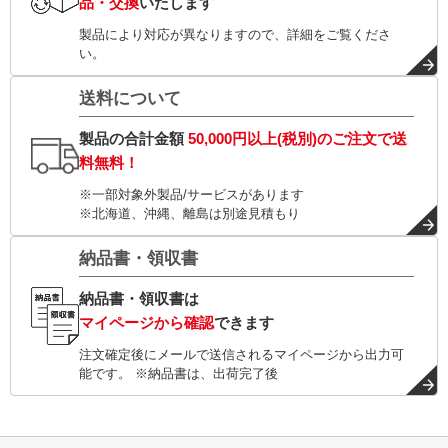
品・交換
いたします
製品により対応が異なりますので、詳細をご覧くださ
い。
送料について
製品の合計金額
50,000円以上(税別)
のご注文で
送
料無料！
※一部対象外製品/サービスがあります
※北海道、沖縄、離島は別途見積もり
納品書・領収書
納品書・領収書は
マイページから確認
できます
注文確定後にメールで送信されるマイページから出力可
能です。 ※納品書は、出荷完了後