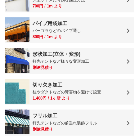
700円 / 1m より
パイプ用袋加工
パーゴラなどのパイプ通し
800円 / 1m より
形状加工(立体・変形)
軒先テントなど様々な変形加工
別途見積り
切り欠き加工
柱やダクトなどの障害物を避けて設置
1,400円 / 1ヶ所 より
フリル加工
軒先テントなどの前垂れ装飾フリル
別途見積り