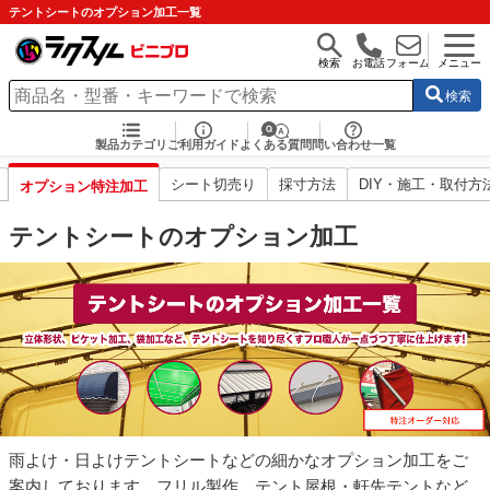
テントシートのオプション加工一覧
検索
お電話
フォーム
メニュー
検索
製品カテゴリ
ご利用ガイド
よくある質問
問い合わせ一覧
シート切売り
採寸方法
DIY・施工・取付方
オプション特注加工
テントシートのオプション加工
雨よけ・日よけテントシートなどの細かなオプション加工をご
案内しております。フリル製作、テント屋根・軒先テントなど