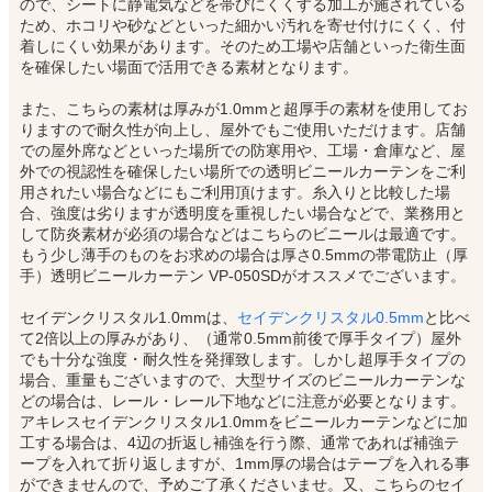
ので、シートに静電気などを帯びにくくする加工が施されている
ため、ホコリや砂などといった細かい汚れを寄せ付けにくく、付
着しにくい効果があります。そのため工場や店舗といった衛生面
を確保したい場面で活用できる素材となります。
また、こちらの素材は厚みが1.0mmと超厚手の素材を使用してお
りますので耐久性が向上し、屋外でもご使用いただけます。店舗
での屋外席などといった場所での防寒用や、工場・倉庫など、屋
外での視認性を確保したい場所での透明ビニールカーテンをご利
用されたい場合などにもご利用頂けます。糸入りと比較した場
合、強度は劣りますが透明度を重視したい場合などで、業務用と
して防炎素材が必須の場合などはこちらのビニールは最適です。
もう少し薄手のものをお求めの場合は厚さ0.5mmの帯電防止（厚
手）透明ビニールカーテン VP-050SDがオススメでございます。
セイデンクリスタル1.0mmは、
セイデンクリスタル0.5mm
と比べ
て2倍以上の厚みがあり、（通常0.5mm前後で厚手タイプ）屋外
でも十分な強度・耐久性を発揮致します。しかし超厚手タイプの
場合、重量もございますので、大型サイズのビニールカーテンな
どの場合は、レール・レール下地などに注意が必要となります。
アキレスセイデンクリスタル1.0mmをビニールカーテンなどに加
工する場合は、4辺の折返し補強を行う際、通常であれば補強テ
ープを入れて折り返しますが、1mm厚の場合はテープを入れる事
ができませんので、予めご了承くださいませ。又、こちらのセイ