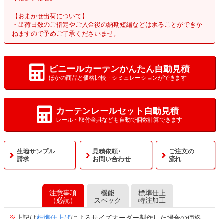
【おまかせ出荷について】
・出荷日数のご指定やご入金後の納期短縮などは承ることができか
ねますので予めご了承くださいませ。
ビニールカーテンかんたん自動見積
ほかの商品と価格比較・シミュレーションができます
カーテンレールセット自動見積
レール・取付金具なども自動で個数計算できます
生地サンプル
見積依頼･
ご注文の
請求
お問い合わせ
流れ
注意事項
機能
標準仕上
（必読）
スペック
特注加工
※
上記は
標準仕上げ
によるサイズオーダー製作した場合の価格