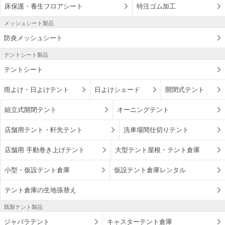
床保護・養生フロアシート
特注ゴム加工
メッシュシート製品
防炎メッシュシート
テントシート製品
テントシート
雨よけ・日よけテント
日よけシェード
開閉式テント
組立式開閉テント
オーニングテント
店舗用テント・軒先テント
洗車場間仕切りテント
店舗用 手動巻き上げテント
大型テント屋根・テント倉庫
小型・仮設テント倉庫
仮設テント倉庫レンタル
テント倉庫の生地張替え
既製テント製品
ジャバラテント
キャスターテント倉庫