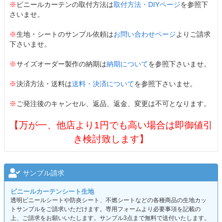
※
ビニールカーテンの取付方法は
取付方法・DIYページ
を参照下
さいませ。
※
生地・シートのサンプル依頼は
お問い合わせページ
よりご請求
下さいませ。
※
サイズオーダー製作の納期は
納期について
を参照下さいませ。
※
決済方法・送料は
送料・決済について
を参照下さいませ。
※
ご発注後のキャンセル、返品、返金、変更は不可となります。
【万が一、他店より1円でも高い場合は即御値引
き検討致します】
サンプル請求
ビニールカーテンシート生地
透明ビニールシートや防炎シート、不燃シートなどの各種商品の生地カッ
トサンプルをご請求いただけます。専用フォームより必要事項を記載の
上、ご請求をお願いいたします。サンプル3点まで無料で送付いたします。