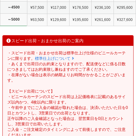
～4500
¥57,500
¥117,000
¥176,500
¥236,100
¥295,600
～5000
¥63,500
¥129,600
¥195,600
¥261,600
¥327,600
スピード出荷・おまかせ出荷のご案内
・スピード出荷・おまかせ出荷は標準仕上げ仕様のビニールカーテ
ンに限ります。
標準仕上げについて
・あくまで出荷日のお約束となりますので、配送便などに係る日数
につきましてはお約束致し兼ねますのでご了承ください。
・在庫がない場合は表示の納期よりお時間がかかることがございま
す。
【スピード出荷について】
・ビニールカーテンのスピード出荷は上記価格表に記載のあるサイ
ズ以内かつ、4枚以内に限ります。
・午前中までにご入金の確認が取れた場合は、決済いただいた日を0
日とカウントし、3営業日での出荷となります。
正午以降のご入金確認となった場合は、翌営業日を0日とカウント
し、3営業日で出荷いたします。
ご入金・ご注文確定のタイミングによって前後しますので、ご注意
くださいませ。