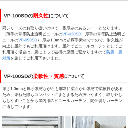
VP-100SDの
耐久性
について
同シリーズのお取り扱いの中で一番厚みのあるシートとなります。
（薄手の帯電防止透明ビニールの
VP-030SD
、厚手の帯電防止透明ビ
ニールの
VP-050SD
） 厚み1.0mmと超厚手素材ですので、耐久性が
向上し屋外でもご利用頂けます。屋外でビニールカーテンとしてご
利用頂く場合は、風によって破損の原因に繋がりますので
防風・風
対策
を施してご利用下さいませ。
VP-100SDの
柔軟性・質感
について
厚さ1.0mmと厚手素材ながらも非常に柔らかい素材で柔軟性がある
ため、束ねた際もコンパクトにまとまるため扱いやすく、取り外し
もしやすいことから屋内用のビニールカーテン、間仕切りカーテン
に適しています。