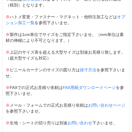
（税別）となります。
※
ハトメ変更・ファスナー・マグネット・他特注加工などは
オプ
ション加工一覧
を参照下さいませ。
※
製作は1cm単位でサイズをご指定下さいませ。（mm単位は素
材の伸縮により不可となります。）
※
上記のサイズ表を超える大型サイズは別途お見積り致します。
（超大型サイズも対応）
※
ビニールカーテンのサイズの図り方は
採寸方法
を参照下さいま
せ。
※
FAXでの正式お見積り依頼は
FAX用紙ダウンロードページ
を参
照下さいませ。
※
メール・フォームでの正式お見積り依頼は
お問い合わせページ
を参照下さいませ。
※
生地・シートの切り売りは別途
お問い合わせ
下さいませ。