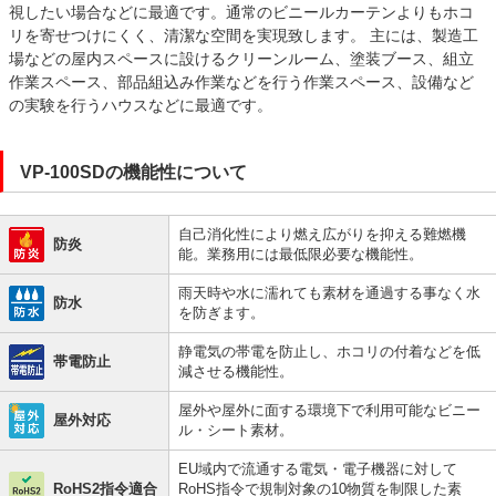
視したい場合などに最適です。通常のビニールカーテンよりもホコ
リを寄せつけにくく、清潔な空間を実現致します。 主には、製造工
場などの屋内スペースに設けるクリーンルーム、塗装ブース、組立
作業スペース、部品組込み作業などを行う作業スペース、設備など
の実験を行うハウスなどに最適です。
VP-100SDの機能性について
自己消化性により燃え広がりを抑える難燃機
防炎
能。業務用には最低限必要な機能性。
雨天時や水に濡れても素材を通過する事なく水
防水
を防ぎます。
静電気の帯電を防止し、ホコリの付着などを低
帯電防止
減させる機能性。
屋外や屋外に面する環境下で利用可能なビニー
屋外対応
ル・シート素材。
EU域内で流通する電気・電子機器に対して
RoHS2指令適合
RoHS指令で規制対象の10物質を制限した素