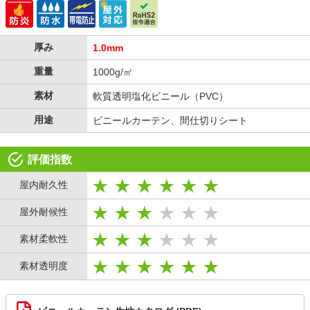
厚み
1.0mm
重量
1000g/㎡
素材
軟質透明塩化ビニール（PVC）
用途
ビニールカーテン、間仕切りシート
評価指数
屋内耐久性
屋外耐候性
素材柔軟性
素材透明度