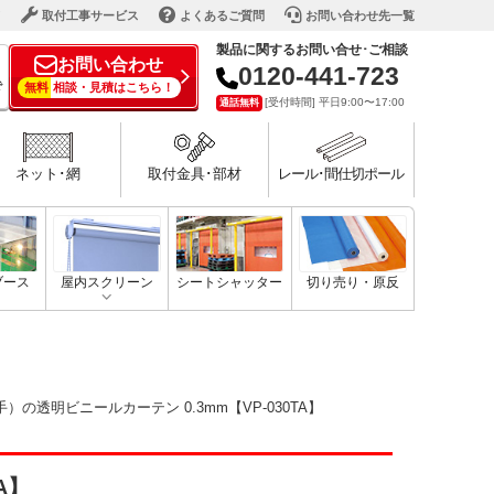
ド
取付工事サービス
よくあるご質問
お問い合わせ先一覧
製品に関するお問い合せ･ご相談
お問い合わせ
0120-441-723
で
無料
相談・見積はこちら！
[受付時間] 平日9:00〜17:00
通話無料
ネット･網
取付金具･部材
レール･間仕切ポール
ブース
屋内スクリーン
シートシャッター
切り売り・原反
）の透明ビニールカーテン 0.3mm【VP-030TA】
A】