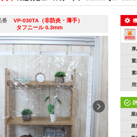
品番
VP-030TA（非防炎・薄手）
タフニール 0.3mm
厚
重
素
用
屋
屋