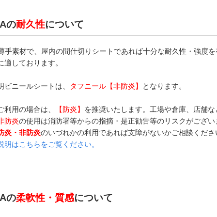
TAの
耐久性
について
mの薄手素材で、屋内の間仕切りシートであれば十分な耐久性・強度
に適しております。
明ビニールシートは、
タフニール【非防炎】
となります。
ご利用の場合は、
【防炎】
を推奨いたします。工場や倉庫、店舗な
非防炎
の使用は消防署等からの指摘・是正勧告等のリスクがござい
防炎・非防炎
のいづれかの利用であれば支障がないかご相談くださ
説明はこちらをご覧ください。
TAの
柔軟性・質感
について