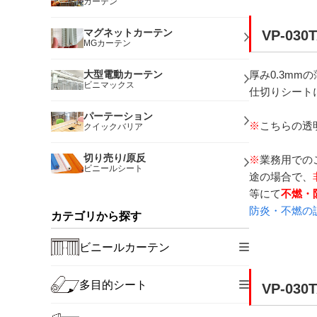
カーテン
マグネットカーテン
VP-030
MGカーテン
大型電動カーテン
厚み0.3m
ビニマックス
仕切りシート
パーテーション
※
こちらの透
クイックバリア
切り売り/原反
※
業務用での
ビニールシート
途の場合で、
等にて
不燃・
防炎・不燃の
カテゴリから探す
ビニールカーテン
多目的シート
VP-030