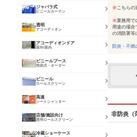
ジャバラ式
※
こちらの
ビニールカーテン
※
業務用で
透明
用途の場合
アコーディオン
の消防署等
アコーディオンドア
防炎・不燃
屋外/屋内
ビニールブース
簡易式・オーダー
ビニール
ロールスクリーン
高速
シートシャッター
非防炎（
店舗/施設向け
透明ロールスクリーン
冷蔵ショーケース