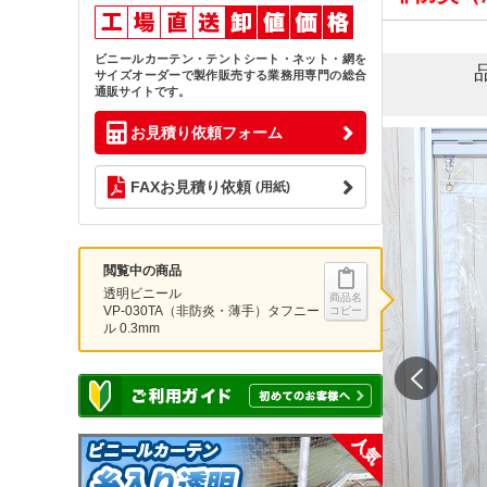
ビニールカーテン・テントシート・ネット・網を
サイズオーダーで製作販売する業務用専門の総合
通販サイトです。
お見積り依頼フォーム
FAXお見積り依頼
(用紙)
閲覧中の商品
透明ビニール
商品名
VP-030TA（非防炎・薄手）タフニー
コピー
ル 0.3mm