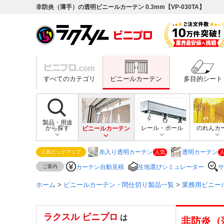
非防炎（薄手）の透明ビニールカーテン 0.3mm【VP-030TA】
すべてのカテゴリ
ビニールカーテン
多目的シート
製品・用途
から探す
ビニールカーテン
レール・ポール
のれんカ
糸入り透明カーテン
透明カーテン
人気
人気ピックアップ
ご案内
カーテン自動見積
生地選びシミュレーター
サ
ホーム
>
ビニールカーテン・間仕切り製品一覧
>
業務用ビニー
ラクスル ビニプロ
は
非防炎（