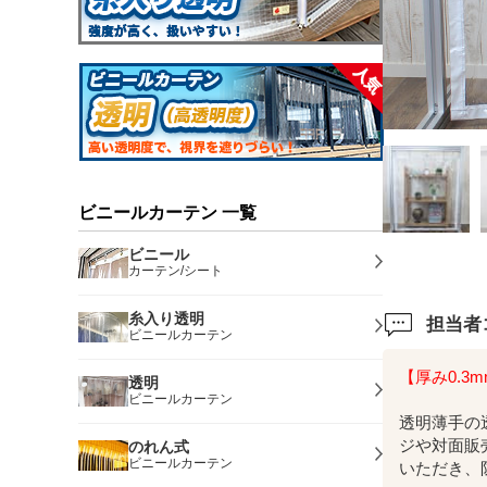
ビニールカーテン 一覧
ビニール
カーテン/シート
糸入り透明
担当者
ビニールカーテン
【厚み0.3
透明
ビニールカーテン
透明薄手の
ジや対面販
のれん式
ビニールカーテン
いただき、