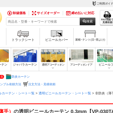
ご利用ガイ
卸値価格
サイズオーダー
締め払いに対応
FAX用紙
検索
見積依頼
トラックシート
ビニールカバー
屋根･テント(日･雨よけ)
ーテン
ジャバラカーテン
透明アコーディオン
アコーディオンドア
ビニール
防炎カーテン
人気
ンプル依頼方法
注文方法・見積依頼
ルカーテン・シート一覧
>
透明ビニールカーテン・シート一覧
> 非防炎（薄手
薄手）
の透明ビニールカーテン 0.3mm【VP-030T