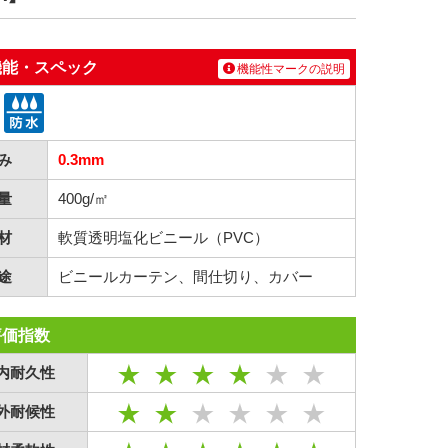
機能・スペック
機能性マークの説明
み
0.3mm
量
400g/㎡
材
軟質透明塩化ビニール（PVC）
途
ビニールカーテン、間仕切り、カバー
評価指数
内耐久性
外耐候性