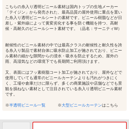
こちらの糸入り透明ビニール素材は国内トップの生地メーカー
「テイジン」から発売された、最高品質の屋外使用に重点を置い
た糸入り透明ビニールシートの素材です。ビニール樹脂などが日
差し・紫外線によって黄変劣化する事を防ぐ機能を持つ、高耐
候・高耐久のビニールシート素材です。（品名：サーニティW）
耐候性のビニール素材の中では最高クラスの耐候性と耐久性を誇
る糸入り製品で素材自体に吸水防止加工が施されており、ビニー
ル素材の細かな隙間からの浸水・吸水を防止するため、屋外の
雨、高湿気などの環境下でも長期間ご利用頂けます。
又、表面にはフッ素樹脂コート加工が施されており、屋外などで
使用していても通常のビニールカーテンよりも汚れがつきにく
く、工場や倉庫だけに限らず、多くの商業施設や店舗などでも景
観を損ねない素材として注目されている糸入り透明ビニール素材
です。
※
半透明ビニール一覧
※
大型ビニールカーテン
はこちら