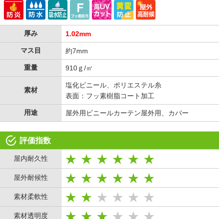
厚み
1.02mm
マス目
約7mm
重量
910ｇ/㎡
塩化ビニール、ポリエステル糸
素材
表面：フッ素樹脂コート加工
用途
屋外用ビニールカーテン屋外用、カバー
評価指数
屋内耐久性
屋外耐候性
素材柔軟性
素材透明度