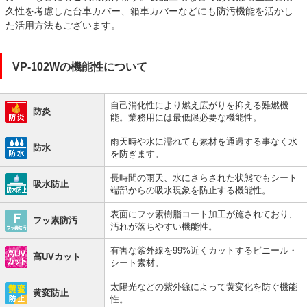
久性を考慮した台車カバー、箱車カバーなどにも防汚機能を活かし
た活用方法もございます。
VP-102Wの機能性について
自己消化性により燃え広がりを抑える難燃機
防炎
能。業務用には最低限必要な機能性。
雨天時や水に濡れても素材を通過する事なく水
防水
を防ぎます。
長時間の雨天、水にさらされた状態でもシート
吸水防止
端部からの吸水現象を防止する機能性。
表面にフッ素樹脂コート加工が施されており、
フッ素防汚
汚れが落ちやすい機能性。
有害な紫外線を99%近くカットするビニール・
高UVカット
シート素材。
太陽光などの紫外線によって黄変化を防ぐ機能
黄変防止
性。