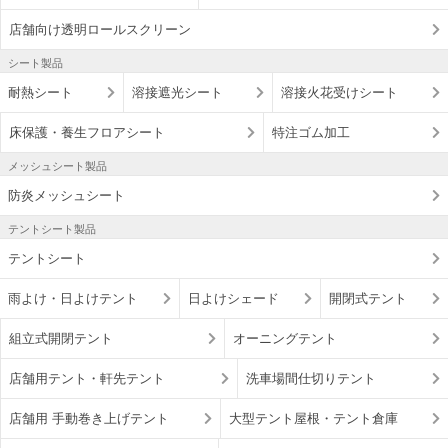
店舗向け透明ロールスクリーン
シート製品
耐熱シート
溶接遮光シート
溶接火花受けシート
床保護・養生フロアシート
特注ゴム加工
メッシュシート製品
防炎メッシュシート
テントシート製品
テントシート
雨よけ・日よけテント
日よけシェード
開閉式テント
組立式開閉テント
オーニングテント
店舗用テント・軒先テント
洗車場間仕切りテント
店舗用 手動巻き上げテント
大型テント屋根・テント倉庫