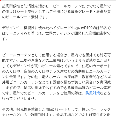
超高耐候性と防汚性を活かし、ビニールカーテンだけでなく屋外で
の雨よけシート屋根としてもご利用頂ける最高グレード・最高品質
のビニールシート素材です。
デザイン性、機能性に優れたハイグレード生地のVP102Wは品名で
はサーニティWと呼ばれ、世界のテイジンが開発した高機能素材で
す。
ビニールカーテンとして使用する場合は、屋内でも屋外でも対応可
能ですが、工場や倉庫などの工業向けというよりも質感や見た目と
してもデザイン性が高いビニール素材ですので、住宅のカーポート
の入り口や、店舗の入り口やテラス席などの防寒用ビニールカーテ
ンに最適です。その他、老人ホーム・医療施設・教育機関などの屋
外用ビニールカーテンなどでも景観を損ねず美しい風合いを実現致
しますので、幅広い用途でおすすめできる最高品質のビニール素材
です。屋外でのビニールカーテンをご使用の際は、
防風対策
などを
行ってくださいませ。
その他、採光性を重視した雨除けシートとして、棚カバー、ラック
カバーなどにもご利用頂けます。食品工場などであれば衛生面と耐