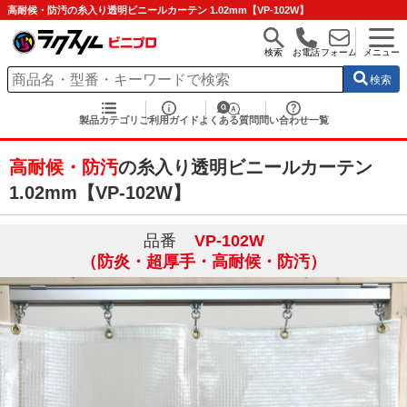
高耐候・防汚の糸入り透明ビニールカーテン 1.02mm【VP-102W】
検索
お電話
フォーム
メニュー
検索
製品カテゴリ
ご利用ガイド
よくある質問
問い合わせ一覧
高耐候・防汚
の糸入り透明ビニールカーテン
1.02mm【VP-102W】
品番
VP-102W
（防炎・超厚手・高耐候・防汚）