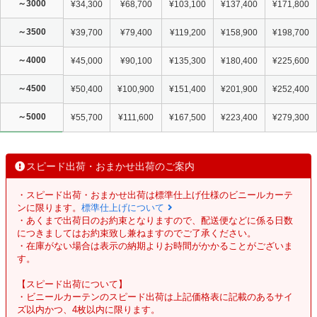
～3000
¥34,300
¥68,700
¥103,100
¥137,400
¥171,800
～3500
¥39,700
¥79,400
¥119,200
¥158,900
¥198,700
～4000
¥45,000
¥90,100
¥135,300
¥180,400
¥225,600
～4500
¥50,400
¥100,900
¥151,400
¥201,900
¥252,400
～5000
¥55,700
¥111,600
¥167,500
¥223,400
¥279,300
スピード出荷・おまかせ出荷のご案内
・スピード出荷・おまかせ出荷は標準仕上げ仕様のビニールカーテ
ンに限ります。
標準仕上げについて
・あくまで出荷日のお約束となりますので、配送便などに係る日数
につきましてはお約束致し兼ねますのでご了承ください。
・在庫がない場合は表示の納期よりお時間がかかることがございま
す。
【スピード出荷について】
・ビニールカーテンのスピード出荷は上記価格表に記載のあるサイ
ズ以内かつ、4枚以内に限ります。