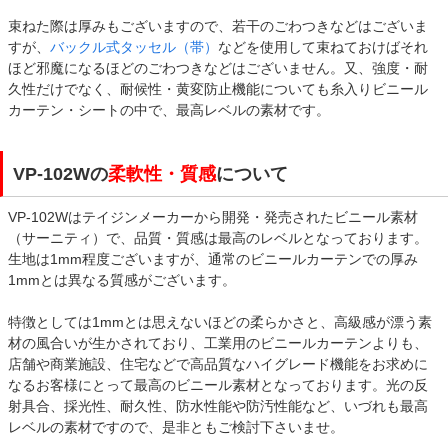
束ねた際は厚みもございますので、若干のごわつきなどはございま
すが、
バックル式タッセル（帯）
などを使用して束ねておけばそれ
ほど邪魔になるほどのごわつきなどはございません。又、強度・耐
久性だけでなく、耐候性・黄変防止機能についても糸入りビニール
カーテン・シートの中で、最高レベルの素材です。
VP-102Wの
柔軟性・質感
について
VP-102Wはテイジンメーカーから開発・発売されたビニール素材
（サーニティ）で、品質・質感は最高のレベルとなっております。
生地は1mm程度ございますが、通常のビニールカーテンでの厚み
1mmとは異なる質感がございます。
特徴としては1mmとは思えないほどの柔らかさと、高級感が漂う素
材の風合いが生かされており、工業用のビニールカーテンよりも、
店舗や商業施設、住宅などで高品質なハイグレード機能をお求めに
なるお客様にとって最高のビニール素材となっております。光の反
射具合、採光性、耐久性、防水性能や防汚性能など、いづれも最高
レベルの素材ですので、是非ともご検討下さいませ。