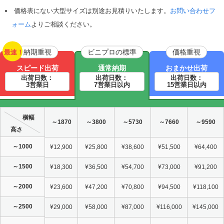
価格表にない大型サイズは別途お見積りいたします。
お問い合わせフ
ォーム
よりご相談ください。
納期重視
ビニプロの標準
価格重視
最速！
スピード出荷
通常納期
おまかせ出荷
出荷日数：
出荷日数：
出荷日数：
3営業日
7営業日以内
15営業日以内
横幅
～1870
～3800
～5730
～7660
～9590
高さ
～1000
¥12,900
¥25,800
¥38,600
¥51,500
¥64,400
～1500
¥18,300
¥36,500
¥54,700
¥73,000
¥91,200
～2000
¥23,600
¥47,200
¥70,800
¥94,500
¥118,100
～2500
¥29,000
¥58,000
¥87,000
¥116,000
¥145,000