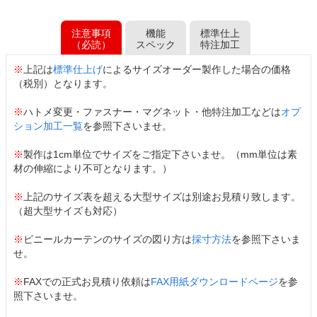
注意事項
機能
標準仕上
（必読）
スペック
特注加工
※
上記は
標準仕上げ
によるサイズオーダー製作した場合の価格
（税別）となります。
※
ハトメ変更・ファスナー・マグネット・他特注加工などは
オプ
ション加工一覧
を参照下さいませ。
※
製作は1cm単位でサイズをご指定下さいませ。（mm単位は素
材の伸縮により不可となります。）
※
上記のサイズ表を超える大型サイズは別途お見積り致します。
（超大型サイズも対応）
※
ビニールカーテンのサイズの図り方は
採寸方法
を参照下さいま
せ。
※
FAXでの正式お見積り依頼は
FAX用紙ダウンロードページ
を参
照下さいませ。