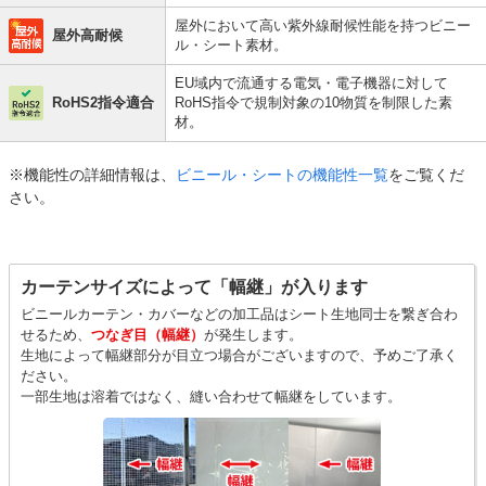
屋外において高い紫外線耐候性能を持つビニー
屋外高耐候
ル・シート素材。
EU域内で流通する電気・電子機器に対して
RoHS2指令適合
RoHS指令で規制対象の10物質を制限した素
材。
※機能性の詳細情報は、
ビニール・シートの機能性一覧
をご覧くだ
さい。
カーテンサイズによって「幅継」が入ります
ビニールカーテン・カバーなどの加工品はシート生地同士を繋ぎ合わ
せるため、
つなぎ目（幅継）
が発生します。
生地によって幅継部分が目立つ場合がございますので、予めご了承く
ださい。
一部生地は溶着ではなく、縫い合わせて幅継をしています。