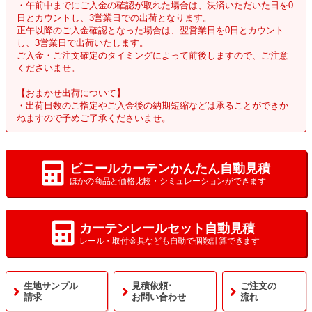
・午前中までにご入金の確認が取れた場合は、決済いただいた日を0
日とカウントし、3営業日での出荷となります。
正午以降のご入金確認となった場合は、翌営業日を0日とカウント
し、3営業日で出荷いたします。
ご入金・ご注文確定のタイミングによって前後しますので、ご注意
くださいませ。
【おまかせ出荷について】
・出荷日数のご指定やご入金後の納期短縮などは承ることができか
ねますので予めご了承くださいませ。
ビニールカーテンかんたん自動見積
ほかの商品と価格比較・シミュレーションができます
カーテンレールセット自動見積
レール・取付金具なども自動で個数計算できます
生地サンプル
見積依頼･
ご注文の
請求
お問い合わせ
流れ