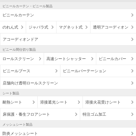
ビニールカーテン・ビニール製品
ビニールカーテン
のれん式
ジャバラ式
マグネット式
透明アコーディオン
アコーディオンドア
ビニール間仕切り製品
ロールスクリーン
高速シートシャッター
ビニールカバー
ビニールブース
ビニールパーテーション
店舗向け透明ロールスクリーン
シート製品
耐熱シート
溶接遮光シート
溶接火花受けシート
床保護・養生フロアシート
特注ゴム加工
メッシュシート製品
防炎メッシュシート