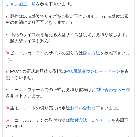
ション加工一覧
を参照下さいませ。
※
製作は1cm単位でサイズをご指定下さいませ。（mm単位は素
材の伸縮により不可となります。）
※
上記のサイズ表を超える大型サイズは別途お見積り致します。
（超大型サイズも対応）
※
ビニールカーテンのサイズの図り方は
採寸方法
を参照下さいま
せ。
※
FAXでの正式お見積り依頼は
FAX用紙ダウンロードページ
を参
照下さいませ。
※
メール・フォームでの正式お見積り依頼は
お問い合わせページ
を参照下さいませ。
※
生地・シートの切り売りは別途
お問い合わせ
下さいませ。
※
ビニールカーテンの取付方法は
取付方法・DIYページ
を参照下
さいませ。