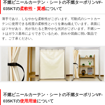
不燃ビニールカーテン・シートの不燃ターポリンVF-
035KTの
柔軟性・質感
について
薄手であり、しなやかな柔軟性がございます。可動式のシートカー
テンに使用できる程度の柔軟性とハリを兼ね備えています。表面に
はツヤがあり、光が当たると艶やかな光沢がございます。不燃シー
トはガラス基布によりできているため、折れや屈曲に弱い製品で
す。ご了承ください。
不燃ビニールカーテン・シートの不燃ターポリンVF-
035KTの
使用用途
について