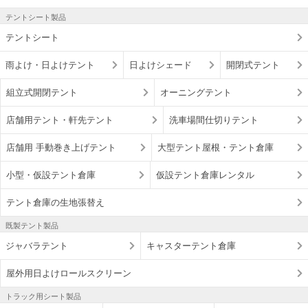
テントシート製品
テントシート
雨よけ・日よけテント
日よけシェード
開閉式テント
組立式開閉テント
オーニングテント
店舗用テント・軒先テント
洗車場間仕切りテント
店舗用 手動巻き上げテント
大型テント屋根・テント倉庫
小型・仮設テント倉庫
仮設テント倉庫レンタル
テント倉庫の生地張替え
既製テント製品
ジャバラテント
キャスターテント倉庫
屋外用日よけロールスクリーン
トラック用シート製品