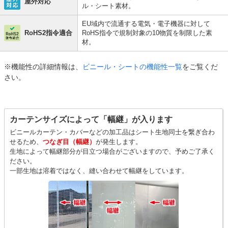
屋外対応
ル・シート素材。
EU域内で流通する電気・電子機器に対して
RoHS2指令適合
RoHS指令で規制対象の10物質を制限した素
材。
※機能性の詳細情報は、
ビニール・シートの機能性一覧
をご覧くだ
さい。
カーテンサイズによって「幅継」が入ります
ビニールカーテン・カバーなどの加工品はシート生地同士を繋ぎ合わ
せるため、
つなぎ目（幅継）
が発生します。
生地によって幅継部分が目立つ場合がございますので、予めご了承く
ださい。
一部生地は溶着ではなく、縫い合わせて幅継をしています。