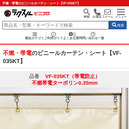
不燃・帯電のビニールカーテン・シート【VF-035KT】
検索
お電話
フォーム
メニュー
検索
製品カテゴリ
ご利用ガイド
よくある質問
問い合わせ一覧
不燃・帯電
のビニールカーテン・シート【VF-
035KT】
品番
VF-035KT（帯電防止）
不燃帯電ターポリン0.35mm