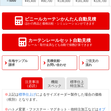
～5000
¥45,400
¥90,700
¥136,000
¥181,400
¥226,700
ビニールカーテンかんたん自動見積
ほかの商品と価格比較・シミュレーションができます
カーテンレールセット自動見積
レール・取付金具なども自動で個数計算できます
生地サンプル
見積依頼･
ご注文の
請求
お問い合わせ
流れ
注意事項
機能
標準仕上
（必読）
スペック
特注加工
※
上記は
標準仕上げ
によるサイズオーダー製作した場合の価格
（税別）となります。
※
ハトメ変更・ファスナー・マグネット・他特注加工などは
オプ