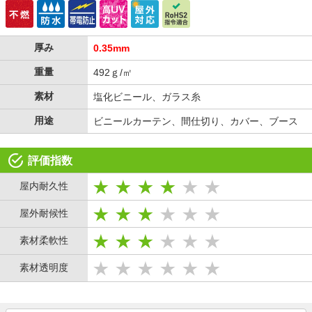
厚み
0.35mm
重量
492ｇ/㎡
素材
塩化ビニール、ガラス糸
用途
ビニールカーテン、間仕切り、カバー、ブース
評価指数
屋内耐久性
屋外耐候性
素材柔軟性
素材透明度