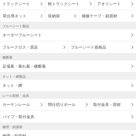
トラックシート
軽トラックシート
アオリシート
荷台用ネット
収納袋
補修テープ・副資材
ブルーシート製品
オーダーブルーシート
ブルークロス・原反
ブルーシート規格品
横断幕
足場幕・垂れ幕・横断幕
ネット・網製品
ネット・網
レール部材・金具
カーテンレール
間仕切りポール
取付金具・部材
パイプ・取付金具
修理・副資材
修理・副資材