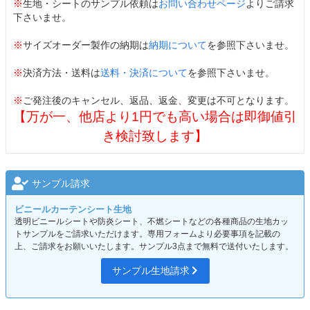
※
生地・シートのサンプル依頼は
お問い合わせページ
よりご請求
下さいませ。
※
サイズオーダー製作の納期は
納期について
を参照下さいませ。
※
決済方法・送料は
送料・決済について
を参照下さいませ。
※
ご発注後のキャンセル、返品、返金、変更は不可となります。
【万が一、他店より1円でも高い場合は即御値引
き検討致します】
サンプル請求
ビニールカーテンシート生地
透明ビニールシートや防炎シート、不燃シートなどの各種商品の生地カッ
トサンプルをご請求いただけます。専用フォームより必要事項を記載の
上、ご請求をお願いいたします。サンプル3点まで無料で送付いたします。
サンプル生地請求