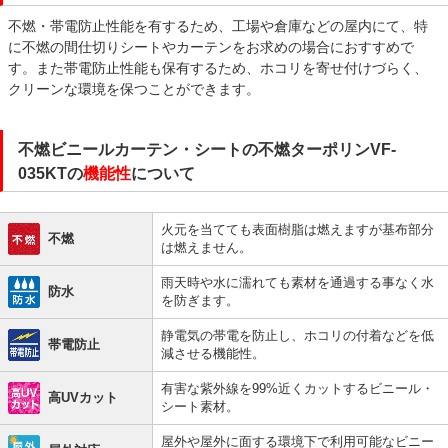
不燃・帯電防止性能を有するため、工場や倉庫などの屋内にて、特
に不燃の間仕切りシートやカーテンをお求めの場合におすすめで
す。また帯電防止性能も保有するため、ホコリを寄せ付けづらく、
クリーンな環境を保つことができます。
不燃ビニールカーテン・シートの不燃ターポリンVF-
035KTの
機能性
について
火元を当てても表面樹脂は燃えますが基布部分
不燃
は燃えません。
雨天時や水に濡れても素材を通過する事なく水
防水
を防ぎます。
静電気の帯電を防止し、ホコリの付着などを低
帯電防止
減させる機能性。
有害な紫外線を99%近くカットするビニール・
高UVカット
シート素材。
屋外や屋外に面する環境下で利用可能なビニー