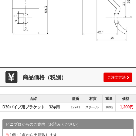
商品価格（税別）
ご注文方法
品名
型番
材質
重量
価格
D30パイプ用ブラケット 32φ用
1,200円
12Y41
スチール
169g
ビニプロからのご案内（お読みください）
※
1個・1点から出荷致します。