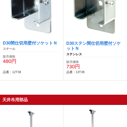
D30間仕切用壁付ソケットＮ
D30ステン間仕切用壁付ソケ
ットＮ
スチール
ステンレス
販売価格
480円
販売価格
730円
品番：12T38
品番：13T38
天井吊用部品