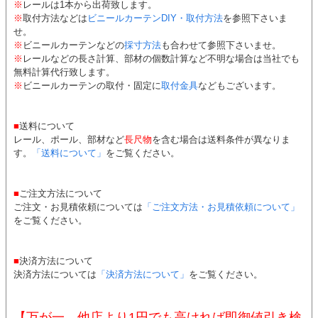
※
レールは1本から出荷致します。
※
取付方法などは
ビニールカーテンDIY・取付方法
を参照下さいま
せ。
※
ビニールカーテンなどの
採寸方法
も合わせて参照下さいませ。
※
レールなどの長さ計算、部材の個数計算など不明な場合は当社でも
無料計算代行致します。
※
ビニールカーテンの取付・固定に
取付金具
などもございます。
■
送料について
レール、ポール、部材など
長尺物
を含む場合は送料条件が異なりま
す。
「送料について」
をご覧ください。
■
ご注文方法について
ご注文・お見積依頼については
「ご注文方法・お見積依頼について」
をご覧ください。
■
決済方法について
決済方法については
「決済方法について」
をご覧ください。
【万が一、他店より1円でも高ければ即御値引き検