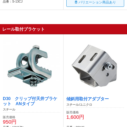
品番：S-13CJ
バリエーション商品あり
レール取付ブラケット
D30 クリップ付天井ブラケ
傾斜用取付アダプター
ット ANタイプ
スチール/ユニクロ
スチール
販売価格
1,600円
販売価格
950円