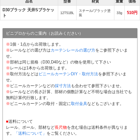
品名
型番
材質
重量
価格
D30ブラック 天井Sブラケッ
スチール/ブラック塗
510円
12T51BL
33g
ト
装
ビニプロからのご案内（お読みください）
※
1個・1点から出荷致します。
※
レールなどの選び方は
カーテンレールの選び方
をご参照下さいま
せ。
※
部材は同じ規格（D30,D40など）の物を使用して下さい
※
レールは1本から出荷致します。
※
取付方法などは
ビニールカーテンDIY・取付方法
を参照下さいま
せ。
※
ビニールカーテンなどの
採寸方法
も合わせて参照下さいませ。
※
レールなどの長さ計算、部材の個数計算など不明な場合は当社でも
無料計算代行致します。
※
ビニールカーテンの取付・固定に
取付金具
などもございます。
■
送料について
レール、ポール、部材など
長尺物
を含む場合は送料条件が異なりま
す。
「送料について」
をご覧ください。