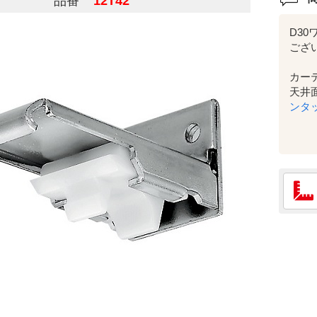
品番
12T42
D3
ござ
カー
天井
ンタ