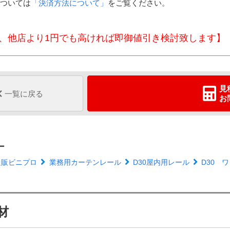
ついては
「決済方法について」
をご覧ください。
、他店より1円でも高ければ即御値引き検討致します】
見
一覧に戻る
お
ー
通販ビニプロ
業務用カーテンレール
D30屋内用レール
D30 
材