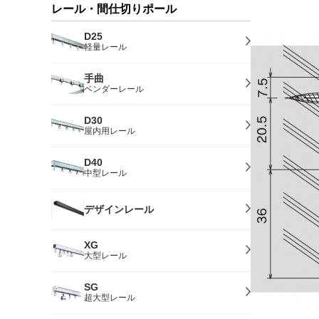
レール・間仕切りポール
D25
軽量レール
手曲
ベンダーレール
D30
屋内用レール
D40
中型レール
デザインレール
XG
大型レール
SG
超大型レール