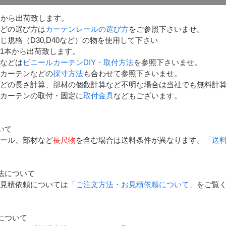
点から出荷致します。
どの選び方は
カーテンレールの選び方
をご参照下さいませ。
じ規格（D30,D40など）の物を使用して下さい
1本から出荷致します。
などは
ビニールカーテンDIY・取付方法
を参照下さいませ。
カーテンなどの
採寸方法
も合わせて参照下さいませ。
どの長さ計算、部材の個数計算など不明な場合は当社でも無料計
カーテンの取付・固定に
取付金具
などもございます。
いて
ール、部材など
長尺物
を含む場合は送料条件が異なります。
「送
法について
見積依頼については
「ご注文方法・お見積依頼について」
をご覧
について