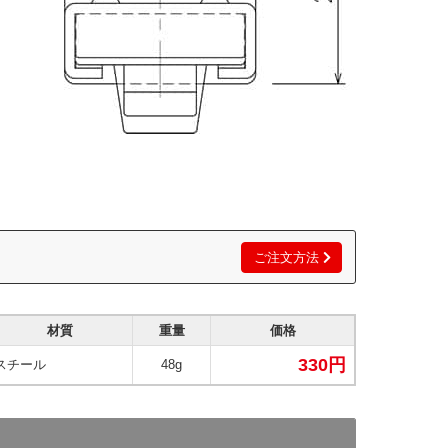
ご注文方法
材質
重量
価格
330円
スチール
48g