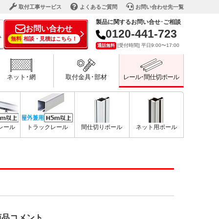
ド
取付工事サービス
よくあるご質問
お問い合わせ先一覧
製品に関するお問い合せ･ご相談
お問い合わせ
0120-441-723
で
無料
相談・見積はこちら！
[受付時間] 平日9:00〜17:00
通話無料
ネット･網
取付金具･部材
レール･間仕切ポール
型レール
トラックレール
間仕切りポール
ネット用ポール
商品コメント