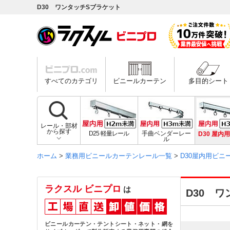
D30 ワンタッチSブラケット
すべてのカテゴリ
ビニールカーテン
多目的シート
レール・部材
から探す
D25 軽量レール
手曲ベンダーレー
D30 屋内
ル
ホーム
>
業務用ビニールカーテンレール一覧
>
D30屋内用ビ
ラクスル ビニプロ
は
D30 
ビニールカーテン・テントシート・ネット・網を