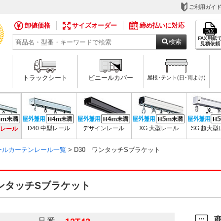
ご利用ガイ
卸値価格
サイズオーダー
締め払いに対応
FAX用紙
検索
見積依頼
トラックシート
ビニールカバー
屋根･テント(日･雨よけ)
用レール
D40 中型レール
デザインレール
XG 大型レール
SG 超大
ニールカーテンレール一覧
> D30 ワンタッチSブラケット
ワンタッチSブラケット