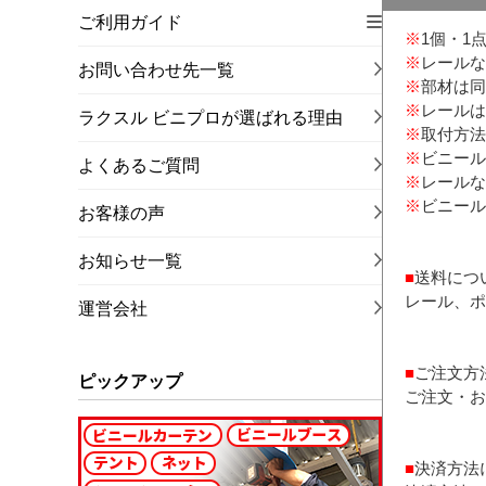
ご利用ガイド
※
1個・1
※
レールな
お問い合わせ先一覧
※
部材は同
※
レールは
ラクスル ビニプロが選ばれる理由
※
取付方法
※
ビニール
よくあるご質問
※
レールな
※
ビニール
お客様の声
お知らせ一覧
■
送料につ
レール、ポ
運営会社
■
ご注文方
ピックアップ
ご注文・お
■
決済方法