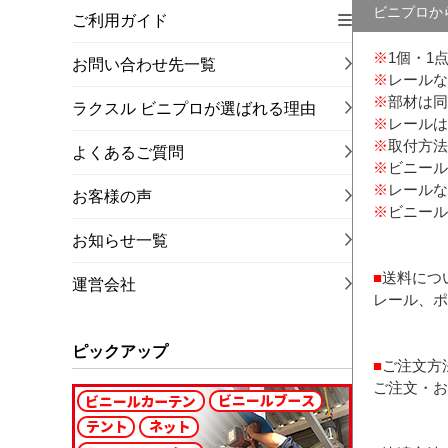
ビニプロか
ご利用ガイド
※
1個・1
お問い合わせ先一覧
※
レールな
※
部材は同
ラクスル ビニプロが選ばれる理由
※
レールは
※
取付方法
よくあるご質問
※
ビニール
※
レールな
お客様の声
※
ビニール
お知らせ一覧
■
送料につ
運営会社
レール、ポ
ピックアップ
■
ご注文方
ご注文・お