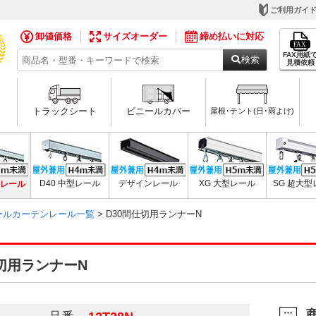
ご利用ガイ
卸値価格
サイズオーダー
締め払いに対応
FAX用紙
検索
見積依頼
トラックシート
ビニールカバー
屋根･テント(日･雨よけ)
用レール
D40 中型レール
デザインレール
XG 大型レール
SG 超大
ニールカーテンレール一覧
> D30間仕切用ランナーN
仕切用ランナーN