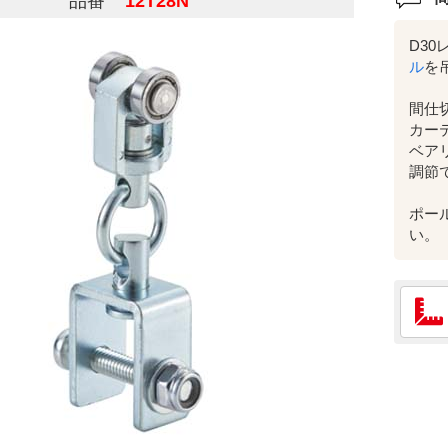
品番
12T28N
D30
ル
を
間仕
カー
ベア
調節
ポー
い。