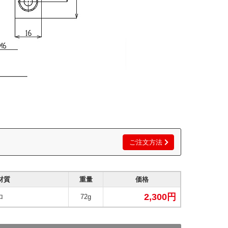
ご注文方法
材質
重量
価格
2,300円
ロ
72g