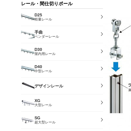
レール・間仕切りポール
D25
軽量レール
手曲
ベンダーレール
D30
屋内用レール
D40
中型レール
デザインレール
XG
大型レール
SG
超大型レール