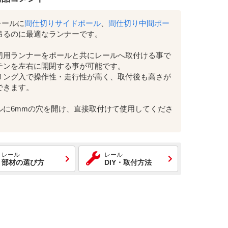
レールに
間仕切りサイドポール
、
間仕切り中間ポー
吊るのに最適なランナーです。
切用ランナーをポールと共にレールへ取付ける事で
テンを左右に開閉する事が可能です。
リング入で操作性・走行性が高く、取付後も高さが
できます。
ルに6mmの穴を開け、直接取付けて使用してくださ
レール
レール
部材の選び方
DIY・取付方法