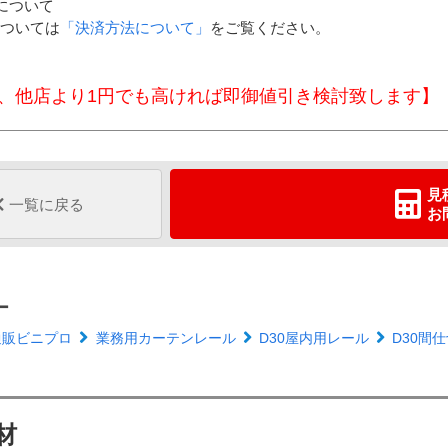
について
ついては
「決済方法について」
をご覧ください。
、他店より1円でも高ければ即御値引き検討致します】
見
一覧に戻る
お
ー
通販ビニプロ
業務用カーテンレール
D30屋内用レール
D30間
材