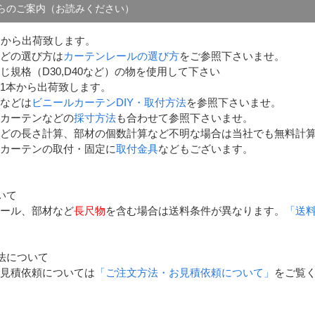
らのご案内（お読みください）
点から出荷致します。
どの選び方は
カーテンレールの選び方
をご参照下さいませ。
じ規格（D30,D40など）の物を使用して下さい
1本から出荷致します。
などは
ビニールカーテンDIY・取付方法
を参照下さいませ。
カーテンなどの
採寸方法
も合わせて参照下さいませ。
どの長さ計算、部材の個数計算など不明な場合は当社でも無料計
カーテンの取付・固定に
取付金具
などもございます。
いて
ール、部材など
長尺物
を含む場合は送料条件が異なります。
「送
法について
見積依頼については
「ご注文方法・お見積依頼について」
をご覧