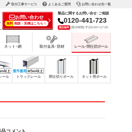
ド
取付工事サービス
よくあるご質問
お問い合わせ先一覧
製品に関するお問い合せ･ご相談
お問い合わせ
0120-441-723
で
無料
相談・見積はこちら！
[受付時間] 平日9:00〜17:00
通話無料
ネット･網
取付金具･部材
レール･間仕切ポール
型レール
トラックレール
間仕切りポール
ネット用ポール
商品コメント