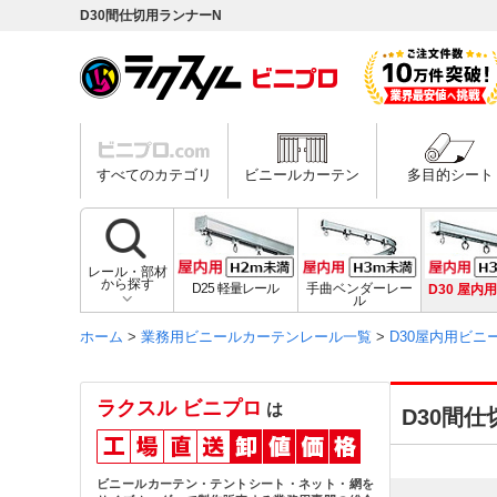
D30間仕切用ランナーN
すべてのカテゴリ
ビニールカーテン
多目的シート
レール・部材
から探す
D25 軽量レール
手曲ベンダーレー
D30 屋内
ル
ホーム
>
業務用ビニールカーテンレール一覧
>
D30屋内用ビ
ラクスル ビニプロ
は
D30間
ビニールカーテン・テントシート・ネット・網を