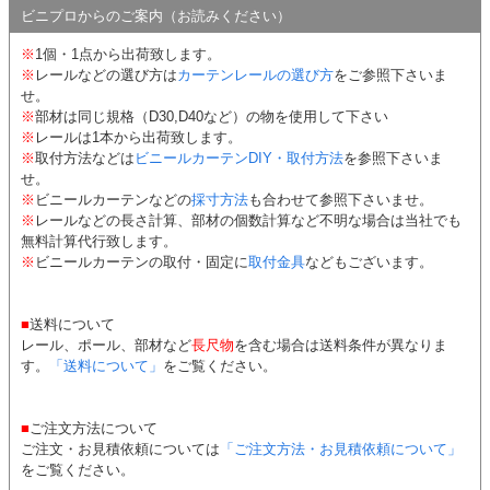
ビニプロからのご案内（お読みください）
※
1個・1点から出荷致します。
※
レールなどの選び方は
カーテンレールの選び方
をご参照下さいま
せ。
※
部材は同じ規格（D30,D40など）の物を使用して下さい
※
レールは1本から出荷致します。
※
取付方法などは
ビニールカーテンDIY・取付方法
を参照下さいま
せ。
※
ビニールカーテンなどの
採寸方法
も合わせて参照下さいませ。
※
レールなどの長さ計算、部材の個数計算など不明な場合は当社でも
無料計算代行致します。
※
ビニールカーテンの取付・固定に
取付金具
などもございます。
■
送料について
レール、ポール、部材など
長尺物
を含む場合は送料条件が異なりま
す。
「送料について」
をご覧ください。
■
ご注文方法について
ご注文・お見積依頼については
「ご注文方法・お見積依頼について」
をご覧ください。