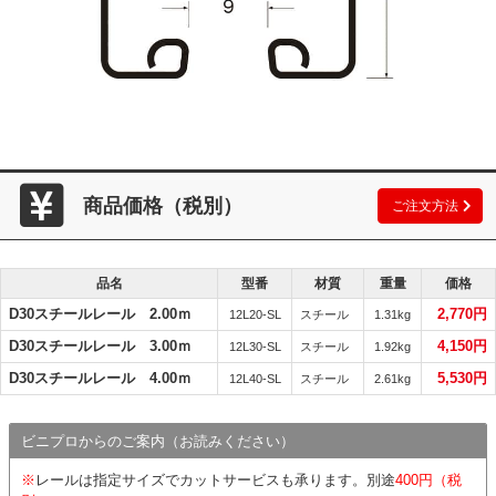
商品価格（税別）
ご注文方法
品名
型番
材質
重量
価格
D30スチールレール 2.00ｍ
2,770円
12L20-SL
スチール
1.31kg
D30スチールレール 3.00ｍ
4,150円
12L30-SL
スチール
1.92kg
D30スチールレール 4.00ｍ
5,530円
12L40-SL
スチール
2.61kg
ビニプロからのご案内（お読みください）
※
レールは指定サイズでカットサービスも承ります。別途
400円（税