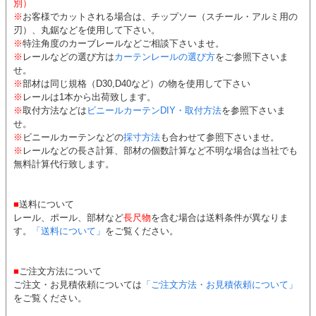
別）
※
お客様でカットされる場合は、チップソー（スチール・アルミ用の
刃）、丸鋸などを使用して下さい。
※
特注角度のカーブレールなどご相談下さいませ。
※
レールなどの選び方は
カーテンレールの選び方
をご参照下さいま
せ。
※
部材は同じ規格（D30,D40など）の物を使用して下さい
※
レールは1本から出荷致します。
※
取付方法などは
ビニールカーテンDIY・取付方法
を参照下さいま
せ。
※
ビニールカーテンなどの
採寸方法
も合わせて参照下さいませ。
※
レールなどの長さ計算、部材の個数計算など不明な場合は当社でも
無料計算代行致します。
■
送料について
レール、ポール、部材など
長尺物
を含む場合は送料条件が異なりま
す。
「送料について」
をご覧ください。
■
ご注文方法について
ご注文・お見積依頼については
「ご注文方法・お見積依頼について」
をご覧ください。