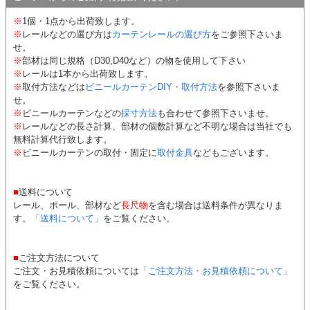
※
1個・1点から出荷致します。
※
レールなどの選び方は
カーテンレールの選び方
をご参照下さいま
せ。
※
部材は同じ規格（D30,D40など）の物を使用して下さい
※
レールは1本から出荷致します。
※
取付方法などは
ビニールカーテンDIY・取付方法
を参照下さいま
せ。
※
ビニールカーテンなどの
採寸方法
も合わせて参照下さいませ。
※
レールなどの長さ計算、部材の個数計算など不明な場合は当社でも
無料計算代行致します。
※
ビニールカーテンの取付・固定に
取付金具
などもございます。
■
送料について
レール、ポール、部材など
長尺物
を含む場合は送料条件が異なりま
す。
「送料について」
をご覧ください。
■
ご注文方法について
ご注文・お見積依頼については
「ご注文方法・お見積依頼について」
をご覧ください。