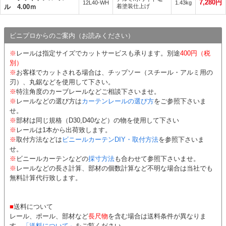
7,280円
12L40-WH
1.43kg
ル 4.00ｍ
着塗装仕上げ
ビニプロからのご案内（お読みください）
※
レールは指定サイズでカットサービスも承ります。別途
400円（税
別）
※
お客様でカットされる場合は、チップソー（スチール・アルミ用の
刃）、丸鋸などを使用して下さい。
※
特注角度のカーブレールなどご相談下さいませ。
※
レールなどの選び方は
カーテンレールの選び方
をご参照下さいま
せ。
※
部材は同じ規格（D30,D40など）の物を使用して下さい
※
レールは1本から出荷致します。
※
取付方法などは
ビニールカーテンDIY・取付方法
を参照下さいま
せ。
※
ビニールカーテンなどの
採寸方法
も合わせて参照下さいませ。
※
レールなどの長さ計算、部材の個数計算など不明な場合は当社でも
無料計算代行致します。
■
送料について
レール、ポール、部材など
長尺物
を含む場合は送料条件が異なりま
す。
「送料について」
をご覧ください。