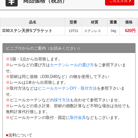
商品価格（税別）
ご注文方法
品名
型番
材質
重量
価格
D30ステン天井Sブラケット
620円
13T51
ステンレス
34g
ビニプロからのご案内（お読みください）
※
1個・1点から出荷致します。
※
レールなどの選び方は
カーテンレールの選び方
をご参照下さいま
せ。
※
部材は同じ規格（D30,D40など）の物を使用して下さい
※
レールは1本から出荷致します。
※
取付方法などは
ビニールカーテンDIY・取付方法
を参照下さいま
せ。
※
ビニールカーテンなどの
採寸方法
も合わせて参照下さいませ。
※
レールなどの長さ計算、部材の個数計算など不明な場合は当社でも
無料計算代行致します。
※
ビニールカーテンの取付・固定に
取付金具
などもございます。
■
送料について