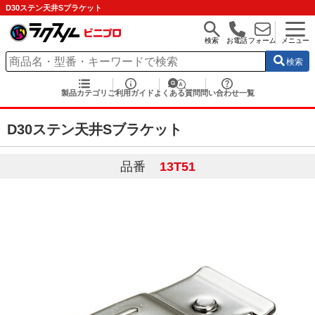
D30ステン天井Sブラケット
検索
お電話
フォーム
メニュー
検索
製品カテゴリ
ご利用ガイド
よくある質問
問い合わせ一覧
D30ステン天井Sブラケット
品番
13T51