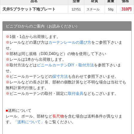
品名
型番
材質
重量
価格
天井Sブラケット下地プレート
310円
12Y51
スチール
58g
ビニプロからのご案内（お読みください）
※
1個・1点から出荷致します。
※
レールなどの選び方は
カーテンレールの選び方
をご参照下さいま
せ。
※
部材は同じ規格（D30,D40など）の物を使用して下さい
※
レールは1本から出荷致します。
※
取付方法などは
ビニールカーテンDIY・取付方法
を参照下さいま
せ。
※
ビニールカーテンなどの
採寸方法
も合わせて参照下さいませ。
※
レールなどの長さ計算、部材の個数計算など不明な場合は当社でも
無料計算代行致します。
※
ビニールカーテンの取付・固定に
取付金具
などもございます。
■
送料について
レール、ポール、部材など
長尺物
を含む場合は送料条件が異なりま
す。
「送料について」
をご覧ください。