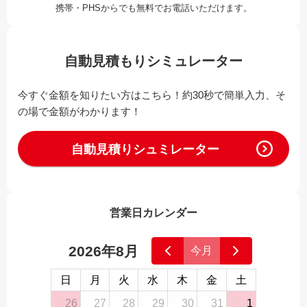
携帯・PHSからでも無料でお電話いただけます。
自動見積もりシミュレーター
今すぐ金額を知りたい方はこちら！約30秒で簡単入力、そ
の場で金額がわかります！
自動見積りシュミレーター
営業日カレンダー
2026年8月
今月
日
月
火
水
木
金
土
26
27
28
29
30
31
1