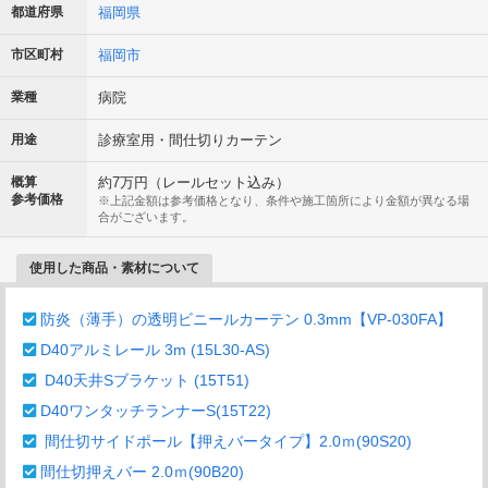
都道府県
福岡県
市区町村
福岡市
業種
病院
用途
診療室用・間仕切りカーテン
概算
約7万円（レールセット込み）
参考価格
※上記金額は参考価格となり、条件や施工箇所により金額が異なる場
合がございます。
使用した商品・素材について
防炎（薄手）の透明ビニールカーテン 0.3mm【VP-030FA】
D40アルミレール 3m (15L30-AS)
D40天井Sブラケット (15T51)
D40ワンタッチランナーS(15T22)
間仕切サイドポール【押えバータイプ】2.0ｍ(90S20)
間仕切押えバー 2.0ｍ(90B20)