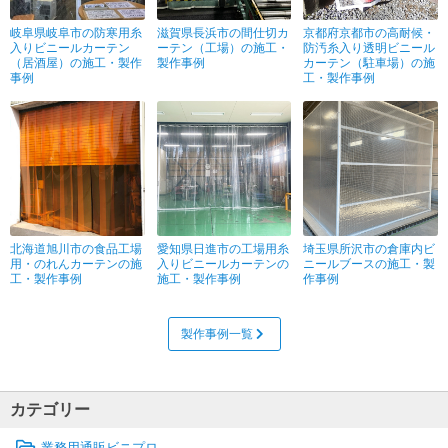
岐阜県岐阜市の防寒用糸
滋賀県長浜市の間仕切カ
京都府京都市の高耐候・
入りビニールカーテン
ーテン（工場）の施工・
防汚糸入り透明ビニール
（居酒屋）の施工・製作
製作事例
カーテン（駐車場）の施
事例
工・製作事例
北海道旭川市の食品工場
愛知県日進市の工場用糸
埼玉県所沢市の倉庫内ビ
用・のれんカーテンの施
入りビニールカーテンの
ニールブースの施工・製
工・製作事例
施工・製作事例
作事例
製作事例一覧
カテゴリー
業務用通販ビニプロ