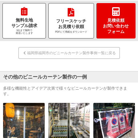
無料生地
見積依頼
フリースケッチ
サンプル請求
お問い合わせ
お見積り依頼
3点まで無料で
フォーム
PDFにて用紙をダウンロード
発送いたします
福岡県福岡市のビニールカーテン製作事例一覧に戻る
その他のビニールカーテン製作の一例
多様な機能性とアイデア次第で様々なビニールカーテンが製作できま
す。