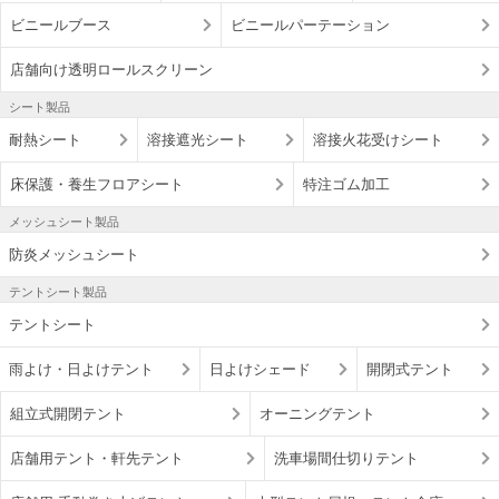
ビニールブース
ビニールパーテーション
店舗向け透明ロールスクリーン
シート製品
耐熱シート
溶接遮光シート
溶接火花受けシート
床保護・養生フロアシート
特注ゴム加工
メッシュシート製品
防炎メッシュシート
テントシート製品
テントシート
雨よけ・日よけテント
日よけシェード
開閉式テント
組立式開閉テント
オーニングテント
店舗用テント・軒先テント
洗車場間仕切りテント