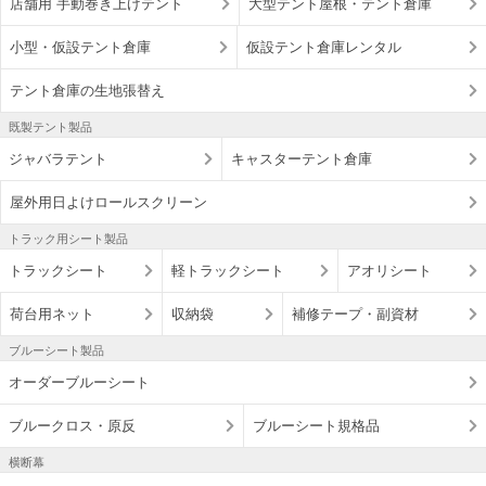
店舗用 手動巻き上げテント
大型テント屋根・テント倉庫
小型・仮設テント倉庫
仮設テント倉庫レンタル
テント倉庫の生地張替え
既製テント製品
ジャバラテント
キャスターテント倉庫
屋外用日よけロールスクリーン
トラック用シート製品
トラックシート
軽トラックシート
アオリシート
荷台用ネット
収納袋
補修テープ・副資材
ブルーシート製品
オーダーブルーシート
ブルークロス・原反
ブルーシート規格品
横断幕