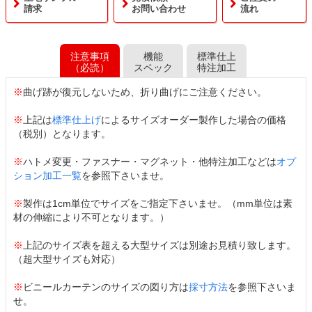
請求
お問い合わせ
流れ
注意事項
機能
標準仕上
（必読）
スペック
特注加工
※
曲げ跡が復元しないため、折り曲げにご注意ください。
※
上記は
標準仕上げ
によるサイズオーダー製作した場合の価格
（税別）となります。
※
ハトメ変更・ファスナー・マグネット・他特注加工などは
オプ
ション加工一覧
を参照下さいませ。
※
製作は1cm単位でサイズをご指定下さいませ。（mm単位は素
材の伸縮により不可となります。）
※
上記のサイズ表を超える大型サイズは別途お見積り致します。
（超大型サイズも対応）
※
ビニールカーテンのサイズの図り方は
採寸方法
を参照下さいま
せ。