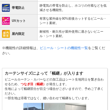
静電気の帯電を防止し、ホコリの付着などを低
帯電防止
減させる機能性。
有害な紫外線を90%前後カットするビニール・
UVカット
シート素材。
耐候性・耐久性が屋外使用に適さないビニー
屋内限定
ル・シート素材。
※機能性の詳細情報は、
ビニール・シートの機能性一覧
をご覧くだ
さい。
カーテンサイズによって「幅継」が入ります
ビニールカーテン・カバーなどの加工品はシート生地同士を繋ぎ合わ
せるため、
つなぎ目（幅継）
が発生します。
生地によって幅継部分が目立つ場合がございますので、予めご了承く
ださい。
一部生地は溶着ではなく、縫い合わせて幅継をしています。