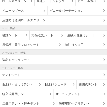
ロールスクリーン
高速シートシャッター
ビニールカバー
ビニールブース
ビニールパーテーション
店舗向け透明ロールスクリーン
シート製品
耐熱シート
溶接遮光シート
溶接火花受けシート
床保護・養生フロアシート
特注ゴム加工
メッシュシート製品
防炎メッシュシート
テントシート製品
テントシート
雨よけ・日よけテント
日よけシェード
開閉式テント
組立式開閉テント
オーニングテント
店舗用テント・軒先テント
洗車場間仕切りテント