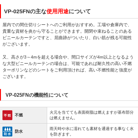
VP-025FNの主な
使用用途
について
屋内での間仕切りシートへのご利用がおすすめ。工場や倉庫内で、
貴重な資材を炎から守ることができます。開閉や束ねることのある
ビニールカーテンですと、屈曲跡がついたり、白い筋が残る可能性
がございます。
又、高さが3～4mを超える場合や、間口サイズが4m以上となるよう
な大型ビニールカーテンの場合は、可能であれば耐久性の高い不燃
ターポリンなどのシートをご利用頂ければ、高い不燃性能と強度が
ございます。
VP-025FNの機能性について
火元を当てても表面樹脂は燃えますが基布部分
不燃
は燃えません。
雨天時や水に濡れても素材を通過する事なく水
防水
を防ぎます。