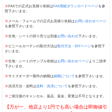
※
FAXでの正式お見積り依頼は
FAX用紙ダウンロードページ
を参
照下さいませ。
※
メール・フォームでの正式お見積り依頼は
お問い合わせページ
を参照下さいませ。
※
生地・シートの切り売りは別途
お問い合わせ
下さいませ。
※
ビニールカーテンの取付方法は
取付方法・DIYページ
を参照下
さいませ。
※
生地・シートのサンプル依頼は
お問い合わせページ
よりご請求
下さいませ。
※
サイズオーダー製作の納期は
納期について
を参照下さいませ。
※
決済方法・送料は
送料・決済について
を参照下さいませ。
※
ご発注後のキャンセル、返品、返金、変更は不可となります。
【万が一、他店より1円でも高い場合は即御値引