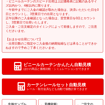
・ビニールカーテンのスピード出荷は上記価格表に記載のあるサイ
ズ以内かつ、4枚以内に限ります。
・午前中までにご入金の確認が取れた場合は、決済いただいた日を0
日とカウントし、3営業日での出荷となります。
正午以降のご入金確認となった場合は、翌営業日を0日とカウント
し、3営業日で出荷いたします。
ご入金・ご注文確定のタイミングによって前後しますので、ご注意
くださいませ。
【おまかせ出荷について】
・出荷日数のご指定やご入金後の納期短縮などは承ることができか
ねますので予めご了承くださいませ。
ビニールカーテンかんたん自動見積
ほかの商品と価格比較・シミュレーションができます
カーテンレールセット自動見積
レール・取付金具なども自動で個数計算できます
生地サンプル
見積依頼･
ご注文の