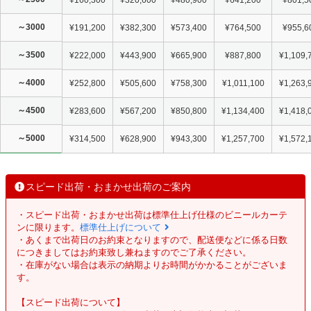
～3000
¥191,200
¥382,300
¥573,400
¥764,500
¥955,6
～3500
¥222,000
¥443,900
¥665,900
¥887,800
¥1,109,
～4000
¥252,800
¥505,600
¥758,300
¥1,011,100
¥1,263,
～4500
¥283,600
¥567,200
¥850,800
¥1,134,400
¥1,418,
～5000
¥314,500
¥628,900
¥943,300
¥1,257,700
¥1,572,
スピード出荷・おまかせ出荷のご案内
・スピード出荷・おまかせ出荷は標準仕上げ仕様のビニールカーテ
ンに限ります。
標準仕上げについて
・あくまで出荷日のお約束となりますので、配送便などに係る日数
につきましてはお約束致し兼ねますのでご了承ください。
・在庫がない場合は表示の納期よりお時間がかかることがございま
す。
【スピード出荷について】