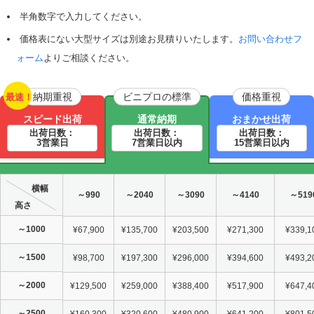
半角数字で入力してください。
価格表にない大型サイズは別途お見積りいたします。
お問い合わせフ
ォーム
よりご相談ください。
納期重視
ビニプロの標準
価格重視
最速！
スピード出荷
通常納期
おまかせ出荷
出荷日数：
出荷日数：
出荷日数：
3営業日
7営業日以内
15営業日以内
横幅
～990
～2040
～3090
～4140
～519
高さ
～1000
¥67,900
¥135,700
¥203,500
¥271,300
¥339,1
～1500
¥98,700
¥197,300
¥296,000
¥394,600
¥493,2
～2000
¥129,500
¥259,000
¥388,400
¥517,900
¥647,4
～2500
¥160,300
¥320,600
¥480,900
¥641,200
¥801,5