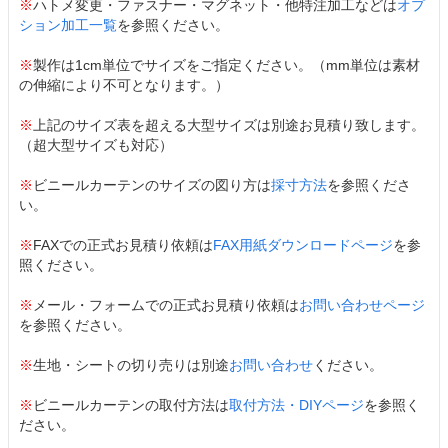
※
ハトメ変更・ファスナー・マグネット・他特注加工などは
オプ
ション加工一覧
を参照ください。
※
製作は1cm単位でサイズをご指定ください。（mm単位は素材
の伸縮により不可となります。）
※
上記のサイズ表を超える大型サイズは別途お見積り致します。
（超大型サイズも対応）
※
ビニールカーテンのサイズの図り方は
採寸方法
を参照くださ
い。
※
FAXでの正式お見積り依頼は
FAX用紙ダウンロードページ
を参
照ください。
※
メール・フォームでの正式お見積り依頼は
お問い合わせページ
を参照ください。
※
生地・シートの切り売りは別途
お問い合わせ
ください。
※
ビニールカーテンの取付方法は
取付方法・DIYページ
を参照く
ださい。