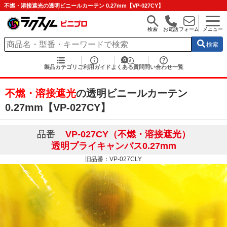
不燃・溶接遮光の透明ビニールカーテン 0.27mm【VP-027CY】
検索
お電話
フォーム
メニュー
検索
製品カテゴリ
ご利用ガイド
よくある質問
問い合わせ一覧
不燃・溶接遮光
の透明ビニールカーテン
0.27mm【VP-027CY】
品番
VP-027CY（不燃・溶接遮光）
透明プライキャンバス0.27mm
旧品番：VP-027CLY