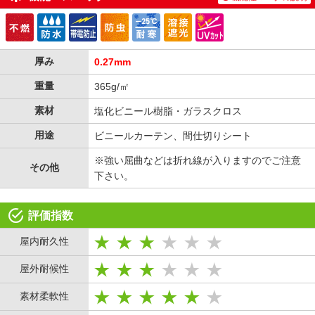
厚み
0.27mm
重量
365g/㎡
素材
塩化ビニール樹脂・ガラスクロス
用途
ビニールカーテン、間仕切りシート
※強い屈曲などは折れ線が入りますのでご注意
その他
下さい。
評価指数
屋内耐久性
屋外耐候性
素材柔軟性