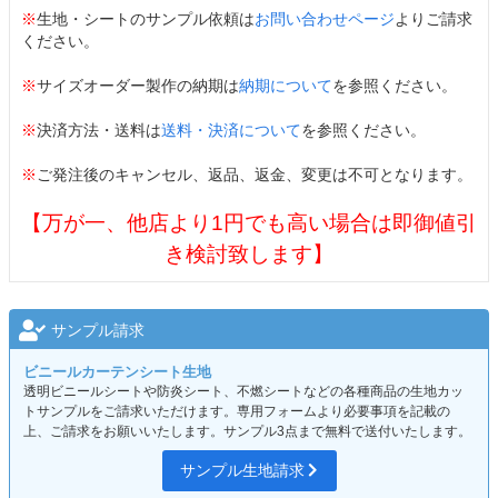
※
生地・シートのサンプル依頼は
お問い合わせページ
よりご請求
ください。
※
サイズオーダー製作の納期は
納期について
を参照ください。
※
決済方法・送料は
送料・決済について
を参照ください。
※
ご発注後のキャンセル、返品、返金、変更は不可となります。
【万が一、他店より1円でも高い場合は即御値引
き検討致します】
サンプル請求
ビニールカーテンシート生地
透明ビニールシートや防炎シート、不燃シートなどの各種商品の生地カッ
トサンプルをご請求いただけます。専用フォームより必要事項を記載の
上、ご請求をお願いいたします。サンプル3点まで無料で送付いたします。
サンプル生地請求