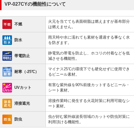
VP-027CYの機能性について
火元を当てても表面樹脂は燃えますが基布部分
不燃
は燃えません。
雨天時や水に濡れても素材を通過する事なく水
防水
を防ぎます。
静電気の帯電を防止し、ホコリの付着などを低
帯電防止
減させる機能性。
マイナス25℃の環境下でも硬化せずに使用でき
耐寒（-25℃）
るビニール素材。
有害な紫外線を90%前後カットするビニール・
UVカット
シート素材。
溶接作業時に発生する火花対策に利用可能なシ
溶接遮光
ート素材。
虫が好む紫外線波長領域のカットや防虫対策に
防虫
利用頂ける機能性。