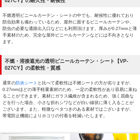
027CY】の耐久性・耐候性
不燃透明ビニールカーテン・シートの中でも、耐候性に優れており
防虫効果も備わっているため、屋外に面するビニールカーテンや、
防虫の必要な通路出入口などにも利用頂けます。厚みが0.27mmと薄
手素材のため、完全な屋外ビニールカーテンなどには不向きとなり
ます。
不燃・溶接遮光の透明ビニールカーテン・シート【VP-
027CY】の柔軟性・質感
通常の
防炎シート
と比べて柔軟性は不燃シートの方が劣りますが、
0.27mmほどの薄手軽量素材のため、一定の柔軟性があり容易に束ね
ることができます。素材にガラス繊維が含まれるため、強く屈曲な
どを行った場合、小さな折れシワなどが白い線状に薄く入ることが
ございます。また、軽微なベタつきのある素材ではございますが、
帯電防止機能によりホコリの付着を軽減いたします。