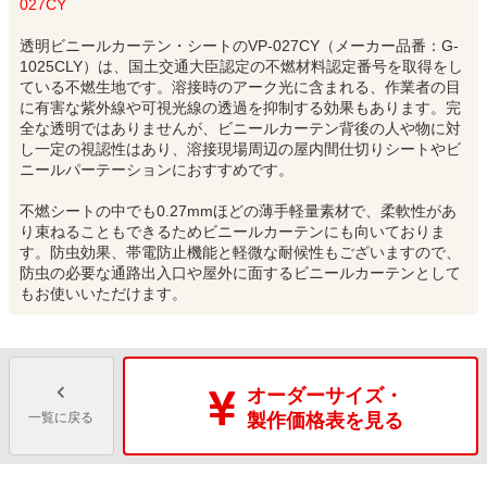
027CY
透明ビニールカーテン・シートのVP-027CY（メーカー品番：G-
1025CLY）は、国土交通大臣認定の不燃材料認定番号を取得をし
ている不燃生地です。溶接時のアーク光に含まれる、作業者の目
に有害な紫外線や可視光線の透過を抑制する効果もあります。完
全な透明ではありませんが、ビニールカーテン背後の人や物に対
し一定の視認性はあり、溶接現場周辺の屋内間仕切りシートやビ
ニールパーテーションにおすすめです。
不燃シートの中でも0.27mmほどの薄手軽量素材で、柔軟性があ
り束ねることもできるためビニールカーテンにも向いておりま
す。防虫効果、帯電防止機能と軽微な耐候性もございますので、
防虫の必要な通路出入口や屋外に面するビニールカーテンとして
もお使いいただけます。
オーダーサイズ・
一覧に戻る
製作価格表を見る