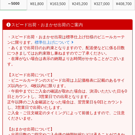
～5000
¥81,800
¥163,500
¥245,200
¥327,000
¥408,700
スピード出荷・おまかせ出荷のご案内
・スピード出荷・おまかせ出荷は標準仕上げ仕様のビニールカーテ
ンに限ります。
標準仕上げについて
・あくまで出荷日のお約束となりますので、配送便などに係る日数
につきましてはお約束致し兼ねますのでご了承ください。
・在庫がない場合は表示の納期よりお時間がかかることがございま
す。
【スピード出荷について】
・ビニールカーテンのスピード出荷は上記価格表に記載のあるサイ
ズ以内かつ、4枚以内に限ります。
・午前中までにご入金の確認が取れた場合は、決済いただいた日を0
日とカウントし、3営業日での出荷となります。
正午以降のご入金確認となった場合は、翌営業日を0日とカウント
し、3営業日で出荷いたします。
ご入金・ご注文確定のタイミングによって前後しますので、ご注意
くださいませ。
【おまかせ出荷について】
・出荷日数のご指定やご入金後の納期短縮などは承ることができか