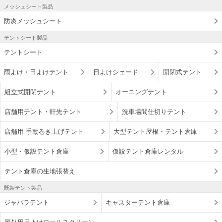
メッシュシート製品
防炎メッシュシート
テントシート製品
テントシート
雨よけ・日よけテント
日よけシェード
開閉式テント
組立式開閉テント
オーニングテント
店舗用テント・軒先テント
洗車場間仕切りテント
店舗用 手動巻き上げテント
大型テント屋根・テント倉庫
小型・仮設テント倉庫
仮設テント倉庫レンタル
テント倉庫の生地張替え
既製テント製品
ジャバラテント
キャスターテント倉庫