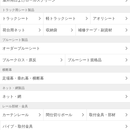
屋外用日よけロールスクリーン
トラック用シート製品
トラックシート
軽トラックシート
アオリシート
荷台用ネット
収納袋
補修テープ・副資材
ブルーシート製品
オーダーブルーシート
ブルークロス・原反
ブルーシート規格品
横断幕
足場幕・垂れ幕・横断幕
ネット・網製品
ネット・網
レール部材・金具
カーテンレール
間仕切りポール
取付金具・部材
パイプ・取付金具