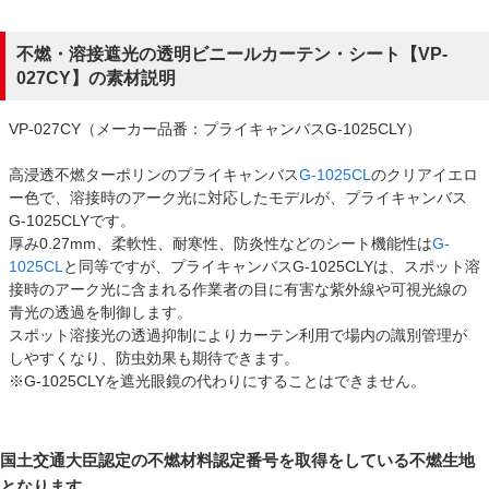
不燃・溶接遮光の透明ビニールカーテン・シート【VP-
027CY】の素材説明
VP-027CY（メーカー品番：プライキャンバスG-1025CLY）
高浸透不燃ターポリンのプライキャンバス
G-1025CL
のクリアイエロ
ー色で、溶接時のアーク光に対応したモデルが、プライキャンバス
G-1025CLYです。
厚み0.27mm、柔軟性、耐寒性、防炎性などのシート機能性は
G-
1025CL
と同等ですが、プライキャンバスG-1025CLYは、スポット溶
接時のアーク光に含まれる作業者の目に有害な紫外線や可視光線の
青光の透過を制御します。
スポット溶接光の透過抑制によりカーテン利用で場内の識別管理が
しやすくなり、防虫効果も期待できます。
※G-1025CLYを遮光眼鏡の代わりにすることはできません。
国土交通大臣認定の不燃材料認定番号を取得をしている不燃生地
となります。