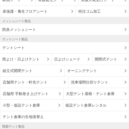
床保護・養生フロアシート
特注ゴム加工
メッシュシート製品
防炎メッシュシート
テントシート製品
テントシート
雨よけ・日よけテント
日よけシェード
開閉式テント
組立式開閉テント
オーニングテント
店舗用テント・軒先テント
洗車場間仕切りテント
店舗用 手動巻き上げテント
大型テント屋根・テント倉庫
小型・仮設テント倉庫
仮設テント倉庫レンタル
テント倉庫の生地張替え
既製テント製品