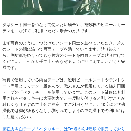
次はシート同士をつなげて使いたい場合や、複数枚のビニールカー
テンをつなげてご利用いただく場合の方法です。
まず写真のように、つなげたいシート同士を並べていただき、片方
のシートの端に沿って両面テープを貼っていきます。貼り終えた
ら、剥離紙をめくってもう片方のシートを両面テープに貼り付けて
ください。しっかり手で上からなぞるように押さえていただくと完
成です。
写真で使用している両面テープは、透明ビニールシートやテントシ
ート専用としてテント屋さんや、職人さんが愛用している強力両面
テープの「ぺタッキー」を使用しています。このシート補修にも利
用されるぺタッキーは大変強力で、一度貼り付けると剥がすことが
難しくなりますので十分に注意してご利用ください。40度ほどの高
温化では糊がゆるくなり、剥がれてしまうので高温下での利用には
ご注意ください。
超強力両面テープ「ペタッキー」は5m巻から4種類で販売しており