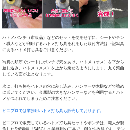
ハトメパンチ（市販品）などのセットを使用せずに、シートやテン
ト職人などが利用するハトメ打ち具を利用した取付方法は上記写真
にあるハトメ打ち具をご用意ください。
写真の順序でシートにポンチで穴をあけ、ハトメ（オス）を下から
差し込み、ハトメ（メス）を上から乗せるようにします。丸く湾曲
している面が上となります。
次に、打ち棒をハトメの穴に差し込み、ハンマーや木槌などで強め
に叩いてください。金属製の大きなハンマーなどを利用するとハト
メがつぶれてしまうためご注意ください。
ビニプロでは業務用ハトメ打ち具も販売しております。
ビニプロで販売しているハトメ打ち具セットやポンチは、職人が製
作したS炭素鋼（S45C）の業務用の工具で、耐久性抜群です。テン