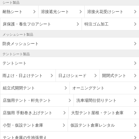
シート製品
耐熱シート
溶接遮光シート
溶接火花受けシート
床保護・養生フロアシート
特注ゴム加工
メッシュシート製品
防炎メッシュシート
テントシート製品
テントシート
雨よけ・日よけテント
日よけシェード
開閉式テント
組立式開閉テント
オーニングテント
店舗用テント・軒先テント
洗車場間仕切りテント
店舗用 手動巻き上げテント
大型テント屋根・テント倉庫
小型・仮設テント倉庫
仮設テント倉庫レンタル
テント倉庫の生地張替え