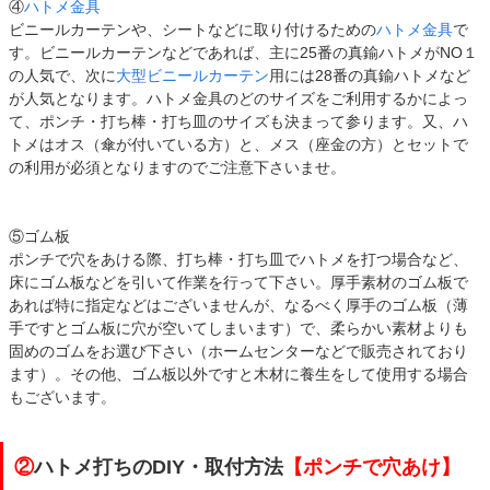
④
ハトメ金具
ビニールカーテンや、シートなどに取り付けるための
ハトメ金具
で
す。ビニールカーテンなどであれば、主に25番の真鍮ハトメがNO１
の人気で、次に
大型ビニールカーテン
用には28番の真鍮ハトメなど
が人気となります。ハトメ金具のどのサイズをご利用するかによっ
て、ポンチ・打ち棒・打ち皿のサイズも決まって参ります。又、ハ
トメはオス（傘が付いている方）と、メス（座金の方）とセットで
の利用が必須となりますのでご注意下さいませ。
⑤ゴム板
ポンチで穴をあける際、打ち棒・打ち皿でハトメを打つ場合など、
床にゴム板などを引いて作業を行って下さい。厚手素材のゴム板で
あれば特に指定などはございませんが、なるべく厚手のゴム板（薄
手ですとゴム板に穴が空いてしまいます）で、柔らかい素材よりも
固めのゴムをお選び下さい（ホームセンターなどで販売されており
ます）。その他、ゴム板以外ですと木材に養生をして使用する場合
もございます。
②
ハトメ打ちのDIY・取付方法
【ポンチで穴あけ】