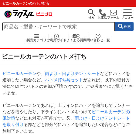
ビニールカーテンのハトメ打ち
検索
お電話
フォーム
メニュー
検索
製品カテゴリ
ご利用ガイド
よくある質問
問い合わせ一覧
ビニールカーテンのハトメ打ち
ビニールカーテン
や、
雨よけ・日よけテントシート
などにハトメを
追加したい場合など、
ハトメ打ち具セット
があれば、以下の取付方
法にてDIYでハトメの追加が可能ですので、ご参考までにご覧くださ
いませ。
ビニールカーテンであれば、上ラインにハトメを追加してランナー
などを増やしたり、下ラインにハトメをつけて
ビニールカーテンの
風対策
などにも対応が可能です。又、
雨よけ・日よけテントシート
を取り付け
る際なども部分的にハトメを追加したい場合などにもご
利用下さいませ。