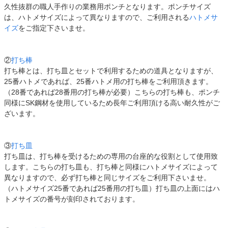
久性抜群の職人手作りの業務用ポンチとなります。ポンチサイズ
は、ハトメサイズによって異なりますので、ご利用される
ハトメサ
イズ
をご指定下さいませ。
②
打ち棒
打ち棒とは、打ち皿とセットで利用するための道具となりますが、
25番ハトメであれば、25番ハトメ用の打ち棒をご利用頂きます。
（28番であれば28番用の打ち棒が必要）こちらの打ち棒も、ポンチ
同様にSK鋼材を使用しているため長年ご利用頂ける高い耐久性がご
ざいます。
③
打ち皿
打ち皿は、打ち棒を受けるための専用の台座的な役割として使用致
します。こちらの打ち皿も、打ち棒と同様にハトメサイズによって
異なりますので、必ず打ち棒と同じサイズをご利用下さいませ。
（ハトメサイズ25番であれば25番用の打ち皿）打ち皿の上面にはハ
トメサイズの番号が刻印されております。