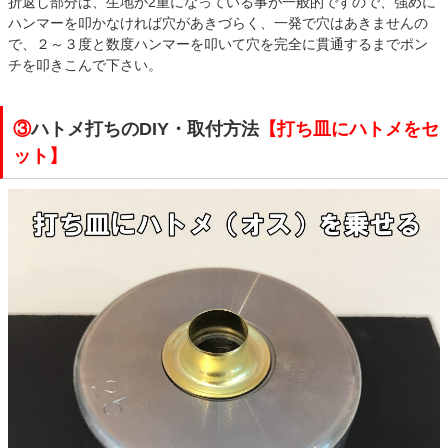
折返し部分は、生地が2重になっている事が一般的ですので、強めに
ハンマーを叩かなければ穴があきづらく、一発で穴はあきませんの
で、２～３度と数度ハンマーを叩いて穴を完全に貫通するまでポン
チを叩きこんで下さい。
③
ハトメ打ちのDIY・取付方法
【打ち皿にハトメをセ
ット】