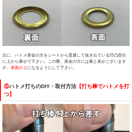
次に、ハトメ座金の方をシートから貫通して抜き出ている凹凸部分
に上から乗せて下さい。この際、座金の方には裏と表がございます
が、
表面が上
になるようにして下さい。
⑤
ハトメ打ちのDIY・取付方法
【打ち棒でハトメを打
つ】