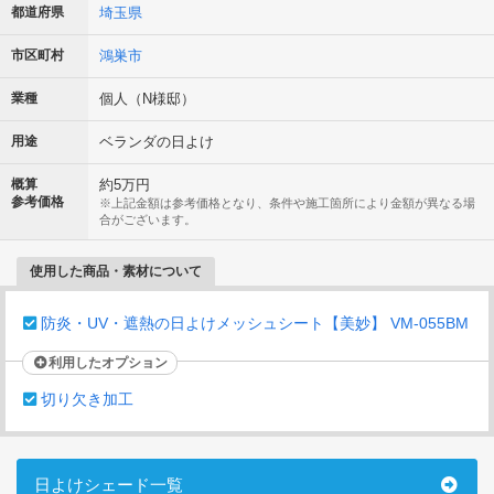
都道府県
埼玉県
市区町村
鴻巣市
業種
個人（N様邸）
用途
ベランダの日よけ
概算
約5万円
参考価格
※上記金額は参考価格となり、条件や施工箇所により金額が異なる場
合がございます。
使用した商品・素材について
防炎・UV・遮熱の日よけメッシュシート【美妙】 VM-055BM
利用したオプション
切り欠き加工
日よけシェード一覧