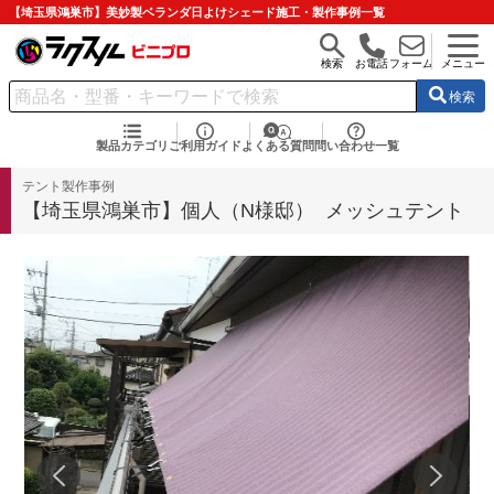
【埼玉県鴻巣市】美妙製ベランダ日よけシェード施工・製作事例一覧
検索
お電話
フォーム
メニュー
検索
製品カテゴリ
ご利用ガイド
よくある質問
問い合わせ一覧
テント製作事例
【埼玉県鴻巣市】個人（N様邸） メッシュテント