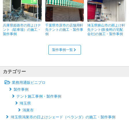
兵庫県姫路市の雨よけテ
千葉県市原市の店舗用軒
埼玉県狭山市の雨よけ軒
ント（駐車場）の施工・
先テントの施工・製作事
先テント(飲食料の宅配
製作事例
例
会社)の施工・製作事例
製作事例一覧
カテゴリー
業務用通販ビニプロ
製作事例
テント施工事例・製作事例
埼玉県
鴻巣市
埼玉県鴻巣市の日よけシェード（ベランダ）の施工・製作事例