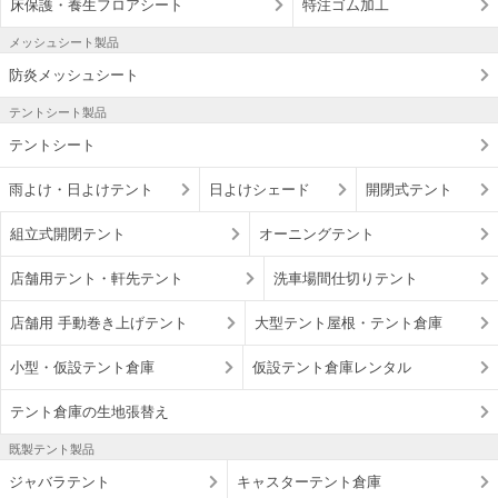
床保護・養生フロアシート
特注ゴム加工
メッシュシート製品
防炎メッシュシート
テントシート製品
テントシート
雨よけ・日よけテント
日よけシェード
開閉式テント
組立式開閉テント
オーニングテント
店舗用テント・軒先テント
洗車場間仕切りテント
店舗用 手動巻き上げテント
大型テント屋根・テント倉庫
小型・仮設テント倉庫
仮設テント倉庫レンタル
テント倉庫の生地張替え
既製テント製品
ジャバラテント
キャスターテント倉庫