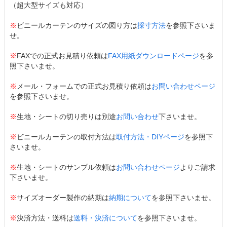
（超大型サイズも対応）
※
ビニールカーテンのサイズの図り方は
採寸方法
を参照下さいま
せ。
※
FAXでの正式お見積り依頼は
FAX用紙ダウンロードページ
を参
照下さいませ。
※
メール・フォームでの正式お見積り依頼は
お問い合わせページ
を参照下さいませ。
※
生地・シートの切り売りは別途
お問い合わせ
下さいませ。
※
ビニールカーテンの取付方法は
取付方法・DIYページ
を参照下
さいませ。
※
生地・シートのサンプル依頼は
お問い合わせページ
よりご請求
下さいませ。
※
サイズオーダー製作の納期は
納期について
を参照下さいませ。
※
決済方法・送料は
送料・決済について
を参照下さいませ。