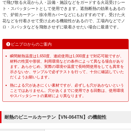
で飛び散る火花から人・設備・施設などをガードする火花受けシー
ト・スパッタシートとして使用できます。遮熱断熱の効果もあるの
で、炉前カーテン・徐冷用カバーなどにもおすすめです。受けた火
花などを付着させて受け止める機能性があるので、工場内などでノ
ロ・スパッタなどを飛散させずに吸着させたい場合に最適です。
ビニプロからのご案内
瞬間耐熱温度は1,650度、連続使用は1,000度まで対応可能ですが、
材料の性質や形状、利用環境などの条件によって異なる場合があり
ます。あらかじめ、実際の環境や温度で長時間使用をしても異常を
示さないか、サンプルで必ずテストを行って、十分に確認していた
だくようお願いします。
熱による穴があきにくい素材ですが、必ずしも穴があかないという
ことではありません。穴があくまでに使用できる回数は、使用環境
やスパッタシートの素材により異なります。
耐熱のビニールカーテン【VN-064TN】の機能性