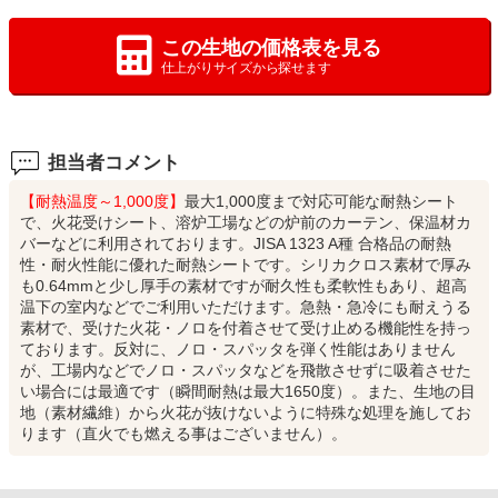
この生地の価格表を見る
仕上がりサイズから探せます
担当者コメント
【耐熱温度～1,000度】
最大1,000度まで対応可能な耐熱シート
で、火花受けシート、溶炉工場などの炉前のカーテン、保温材カ
バーなどに利用されております。JISA 1323 A種 合格品の耐熱
性・耐火性能に優れた耐熱シートです。シリカクロス素材で厚み
も0.64mmと少し厚手の素材ですが耐久性も柔軟性もあり、超高
温下の室内などでご利用いただけます。急熱・急冷にも耐えうる
素材で、受けた火花・ノロを付着させて受け止める機能性を持っ
ております。反対に、ノロ・スパッタを弾く性能はありません
が、工場内などでノロ・スパッタなどを飛散させずに吸着させた
い場合には最適です（瞬間耐熱は最大1650度）。また、生地の目
地（素材繊維）から火花が抜けないように特殊な処理を施してお
ります（直火でも燃える事はございません）。