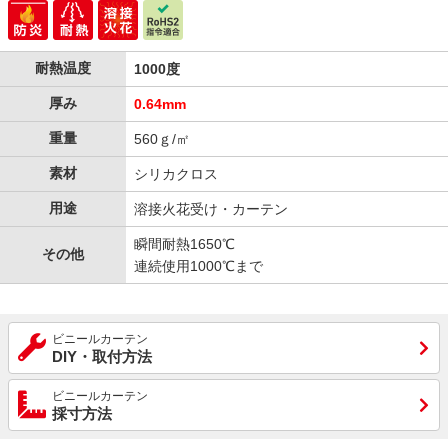
耐熱温度
1000度
厚み
0.64mm
重量
560ｇ/㎡
素材
シリカクロス
用途
溶接火花受け・カーテン
瞬間耐熱1650℃
その他
連続使用1000℃まで
ビニールカーテン
DIY・取付方法
ビニールカーテン
採寸方法