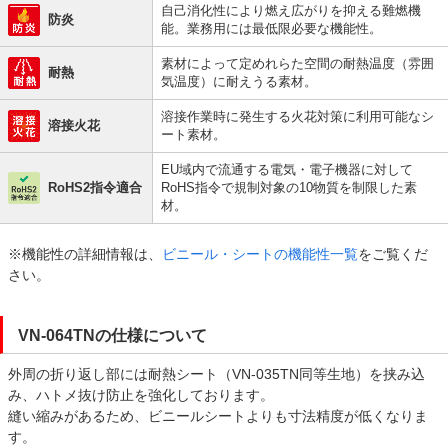
自己消化性により燃え広がりを抑える難燃機
防炎
能。業務用には最低限必要な機能性。
素材によって定めれらた空間の耐熱温度（雰囲
耐熱
気温度）に耐えうる素材。
溶接作業時に発生する火花対策に利用可能なシ
溶接火花
ート素材。
EU域内で流通する電気・電子機器に対して
RoHS2指令適合
RoHS指令で規制対象の10物質を制限した素
材。
※機能性の詳細情報は、
ビニール・シートの機能性一覧
をご覧くだ
さい。
VN-064TNの仕様について
外周の折り返し部には耐熱シート（VN-035TN同等生地）を挟み込
み、ハトメ抜け防止を強化しております。
縫い縮みがあるため、ビニールシートよりも寸法精度が低くなりま
す。