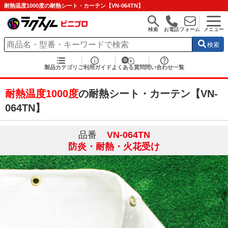
耐熱温度1000度の耐熱シート・カーテン【VN-064TN】
検索
お電話
フォーム
メニュー
検索
製品カテゴリ
ご利用ガイド
よくある質問
問い合わせ一覧
耐熱温度1000度
の耐熱シート・カーテン【VN-
064TN】
品番
VN-064TN
防炎・耐熱・火花受け