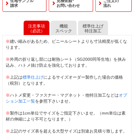
生地サンプル
見積依頼･
ご注文の
請求
お問い合わせ
流れ
注意事項
機能
標準仕上げ
（必読）
スペック
特注加工
※
縫い縮みがあるため、ビニールシートよりも寸法精度が低くな
ります。
※
外周の折り返し部には耐熱シート（SG2000同等生地）を挟み
込み、ハトメ抜け防止を強化しております。
※
上記は
標準仕上げ
によるサイズオーダー製作した場合の価格
（税別）となります。
※
ハトメ変更・ファスナー・マグネット・他特注加工などは
オプ
ション加工一覧
を参照下さいませ。
※
製作は1cm単位でサイズをご指定下さいませ。（mm単位は素
材の伸縮により不可となります。）
※
上記のサイズ表を超える大型サイズは別途お見積り致します。