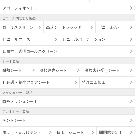
アコーディオンドア
ビニール間仕切り製品
ロールスクリーン
高速シートシャッター
ビニールカバー
ビニールブース
ビニールパーテーション
店舗向け透明ロールスクリーン
シート製品
耐熱シート
溶接遮光シート
溶接火花受けシート
床保護・養生フロアシート
特注ゴム加工
メッシュシート製品
防炎メッシュシート
テントシート製品
テントシート
雨よけ・日よけテント
日よけシェード
開閉式テント