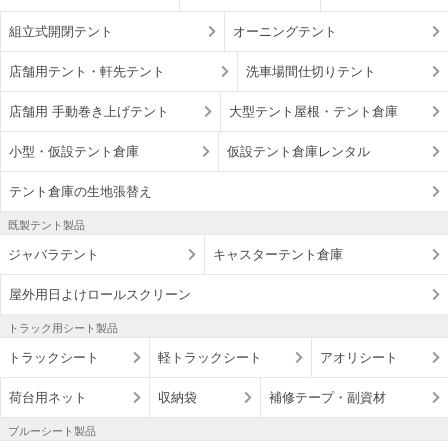
組立式開閉テント
オーニングテント
店舗用テント・軒先テント
洗車場間仕切りテント
店舗用 手動巻き上げテント
大型テント屋根・テント倉庫
小型・仮設テント倉庫
仮設テント倉庫レンタル
テント倉庫の生地張替え
既製テント製品
ジャバラテント
キャスターテント倉庫
屋外用日よけロールスクリーン
トラック用シート製品
トラックシート
軽トラックシート
アオリシート
荷台用ネット
収納袋
補修テープ・副資材
ブルーシート製品