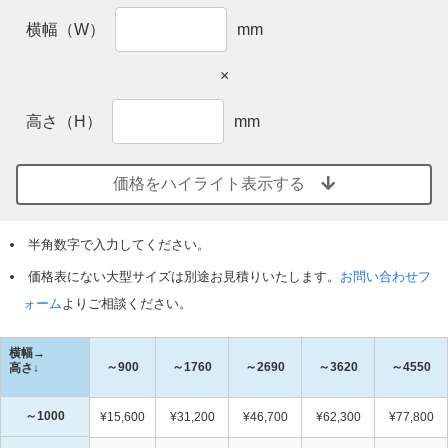
横幅（W）
mm
×
高さ（H）
mm
価格をハイライト表示する
半角数字で入力してください。
価格表にない大型サイズは別途お見積りいたします。
お問い合わせフ
ォーム
よりご相談ください。
横幅→
～900
～1760
～2690
～3620
～4550
高さ↓
～1000
¥15,600
¥31,200
¥46,700
¥62,300
¥77,800