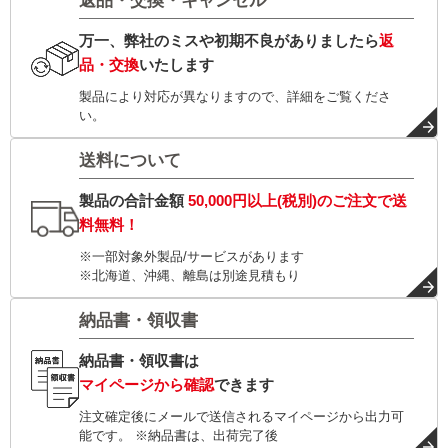
返品・交換・キャンセル
万一、弊社のミスや初期不良がありましたら
返
品・交換
いたします
製品により対応が異なりますので、詳細をご覧くださ
い。
送料について
製品の合計金額
50,000円以上(税別)
のご注文で
送
料無料！
※一部対象外製品/サービスがあります
※北海道、沖縄、離島は別途見積もり
納品書・領収書
納品書・領収書は
マイページから確認
できます
注文確定後にメールで送信されるマイページから出力可
能です。 ※納品書は、出荷完了後