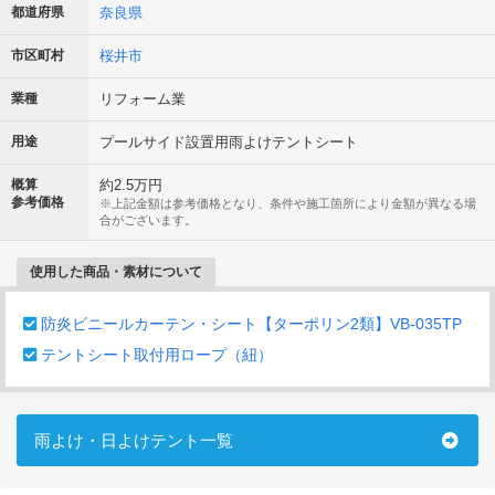
都道府県
奈良県
市区町村
桜井市
業種
リフォーム業
用途
プールサイド設置用雨よけテントシート
概算
約2.5万円
参考価格
※上記金額は参考価格となり、条件や施工箇所により金額が異なる場
合がございます。
使用した商品・素材について
防炎ビニールカーテン・シート【ターポリン2類】VB-035TP
テントシート取付用ロープ（紐）
雨よけ・日よけテント一覧