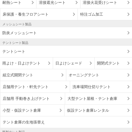
耐熱シート
溶接遮光シート
溶接火花受けシート
床保護・養生フロアシート
特注ゴム加工
メッシュシート製品
防炎メッシュシート
テントシート製品
テントシート
雨よけ・日よけテント
日よけシェード
開閉式テント
組立式開閉テント
オーニングテント
店舗用テント・軒先テント
洗車場間仕切りテント
店舗用 手動巻き上げテント
大型テント屋根・テント倉庫
小型・仮設テント倉庫
仮設テント倉庫レンタル
テント倉庫の生地張替え
既製テント製品