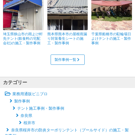
埼玉県狭山市の雨よけ軒
熊本県熊本市の屋根雨漏
千葉県船橋市の駐輪場日
先テント(飲食料の宅配
り対策養生シートの施
よけテントの施工・製作
会社)の施工・製作事例
工・製作事例
事例
製作事例一覧
カテゴリー
業務用通販ビニプロ
製作事例
テント施工事例・製作事例
奈良県
桜井市
奈良県桜井市の防炎ターポリンテント（プールサイド）の施工・製