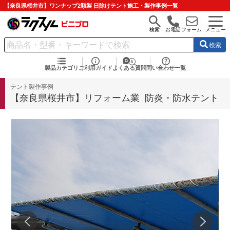
【奈良県桜井市】ワンナップ2類製 日除けテント施工・製作事例一覧
検索
お電話
フォーム
メニュー
検索
製品カテゴリ
ご利用ガイド
よくある質問
問い合わせ一覧
テント製作事例
【奈良県桜井市】リフォーム業 防炎・防水テント