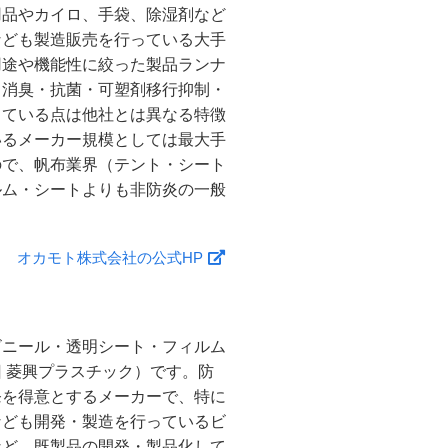
用品やカイロ、手袋、除湿剤など
なども製造販売を行っている大手
用途や機能性に絞った製品ランナ
、消臭・抗菌・可塑剤移行抑制・
っている点は他社とは異なる特徴
いるメーカー規模としては最大手
ので、帆布業界（テント・シート
ルム・シートよりも非防炎の一般
オカモト株式会社の公式HP
ビニール・透明シート・フィルム
 菱興プラスチック）です。防
発を得意とするメーカーで、特に
なども開発・製造を行っているビ
など、既製品の開発・製品化して