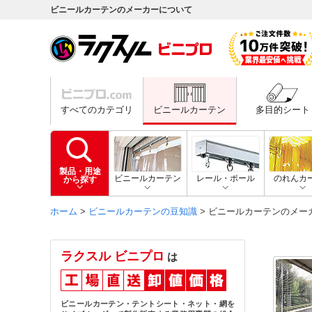
ビニールカーテンのメーカーについて
すべてのカテゴリ
ビニールカーテン
多目的シート
製品・用途
ビニールカーテン
レール・ポール
のれんカ
から探す
ホーム
>
ビニールカーテンの豆知識
> ビニールカーテンのメー
ラクスル ビニプロ
は
ビニールカーテン・テントシート・ネット・網を