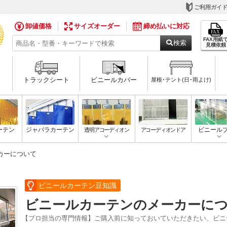
ご利用ガイ
卸値価格
サイズオーダー
締め払いに対応
FAX用紙
検索
見積依頼
トラックシート
ビニールカバー
屋根･テント(日･雨よけ)
ーテン
ジャバラカーテン
透明アコーディオン
アコーディオンドア
ビニール
カーについて
ビニールカーテン豆知識
ビニールカーテンのメーカーに
【プロ担当の専門情報】ご購入前に知っておいていただきたい、ビニ