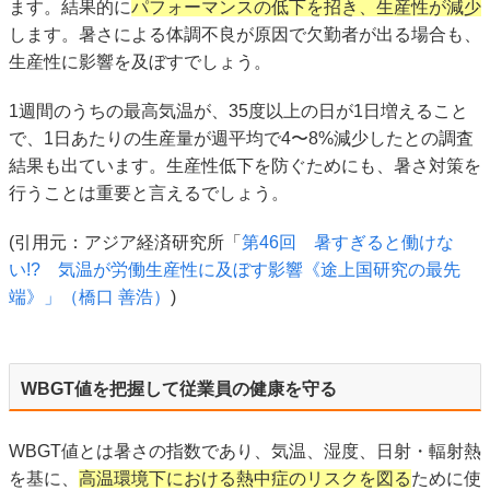
ます。結果的に
パフォーマンスの低下を招き、生産性が減少
します。暑さによる体調不良が原因で欠勤者が出る場合も、
生産性に影響を及ぼすでしょう。
1週間のうちの最高気温が、35度以上の日が1日増えること
で、1日あたりの生産量が週平均で4〜8%減少したとの調査
結果も出ています。生産性低下を防ぐためにも、暑さ対策を
行うことは重要と言えるでしょう。
(引用元：アジア経済研究所「
第46回 暑すぎると働けな
い!? 気温が労働生産性に及ぼす影響《途上国研究の最先
端》」（橋口 善浩）
)
WBGT値を把握して従業員の健康を守る
WBGT値とは暑さの指数であり、気温、湿度、日射・輻射熱
を基に、
高温環境下における熱中症のリスクを図る
ために使