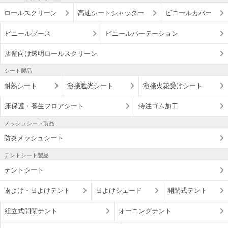
ロールスクリーン
高速シートシャッター
ビニールカバー
ビニールブース
ビニールパーテーション
店舗向け透明ロールスクリーン
シート製品
耐熱シート
溶接遮光シート
溶接火花受けシート
床保護・養生フロアシート
特注ゴム加工
メッシュシート製品
防炎メッシュシート
テントシート製品
テントシート
雨よけ・日よけテント
日よけシェード
開閉式テント
組立式開閉テント
オーニングテント