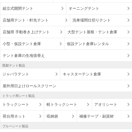
組立式開閉テント
オーニングテント
店舗用テント・軒先テント
洗車場間仕切りテント
店舗用 手動巻き上げテント
大型テント屋根・テント倉庫
小型・仮設テント倉庫
仮設テント倉庫レンタル
テント倉庫の生地張替え
既製テント製品
ジャバラテント
キャスターテント倉庫
屋外用日よけロールスクリーン
トラック用シート製品
トラックシート
軽トラックシート
アオリシート
荷台用ネット
収納袋
補修テープ・副資材
ブルーシート製品