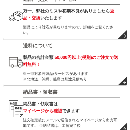
万一、弊社のミスや初期不良がありましたら
返
品・交換
いたします
製品により対応が異なりますので、詳細をご覧くださ
い。
送料について
製品の合計金額
50,000円以上(税別)
のご注文で
送
料無料！
※一部対象外製品/サービスがあります
※北海道、沖縄、離島は別途見積もり
納品書・領収書
納品書・領収書は
マイページから確認
できます
注文確定後にメールで送信されるマイページから出力可
能です。 ※納品書は、出荷完了後