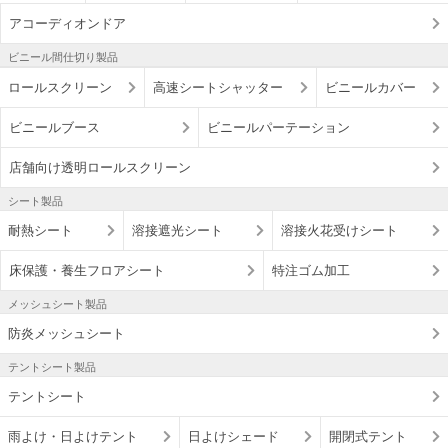
アコーディオンドア
ビニール間仕切り製品
ロールスクリーン
高速シートシャッター
ビニールカバー
ビニールブース
ビニールパーテーション
店舗向け透明ロールスクリーン
シート製品
耐熱シート
溶接遮光シート
溶接火花受けシート
床保護・養生フロアシート
特注ゴム加工
メッシュシート製品
防炎メッシュシート
テントシート製品
テントシート
雨よけ・日よけテント
日よけシェード
開閉式テント