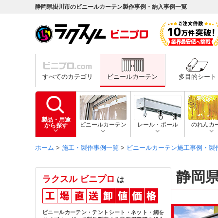
静岡県掛川市のビニールカーテン製作事例・納入事例一覧
すべてのカテゴリ
ビニールカーテン
多目的シート
製品・用途
ビニールカーテン
レール・ポール
のれんカ
から探す
ホーム
>
施工・製作事例一覧
>
ビニールカーテン施工事例・製
静岡
ラクスル ビニプロ
は
ビニールカーテン・テントシート・ネット・網を