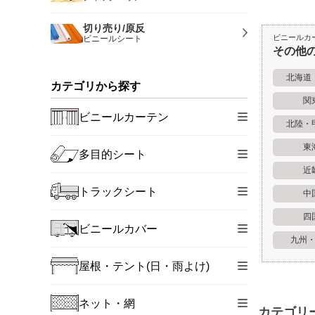
切り売り/原反
ビニールカ
ビニールシート
その他
北海道
カテゴリから探す
関
ビニールカーテン
北陸・
東
多目的シート
近
トラックシート
中
四
ビニールカバー
九州
屋根・テント(日・雨よけ)
ネット・網
カテゴリ