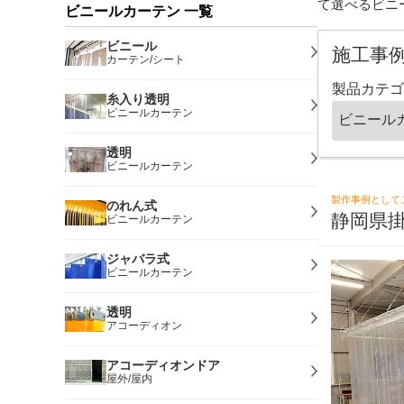
て選べるビニ
ビニールカーテン 一覧
ビニール
施工事
カーテン/シート
製品カテゴ
糸入り透明
ビニールカーテン
透明
ビニールカーテン
製作事例として
のれん式
静岡県
ビニールカーテン
ジャバラ式
ビニールカーテン
透明
アコーディオン
アコーディオンドア
屋外/屋内