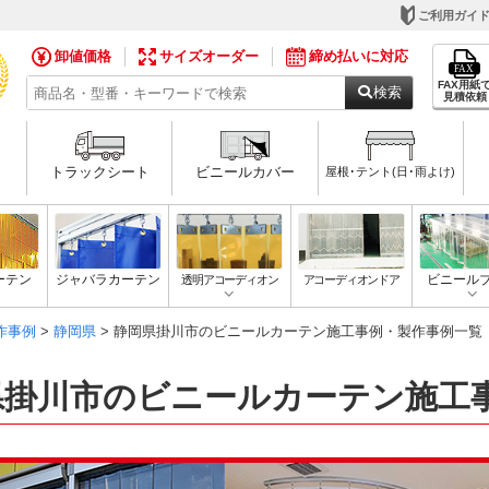
ご利用ガイ
卸値価格
サイズオーダー
締め払いに対応
FAX用紙
検索
見積依頼
トラックシート
ビニールカバー
屋根･テント(日･雨よけ)
ーテン
ジャバラカーテン
透明アコーディオン
アコーディオンドア
ビニール
作事例
>
静岡県
> 静岡県掛川市のビニールカーテン施工事例・製作事例一覧
県掛川市のビニールカーテン施工