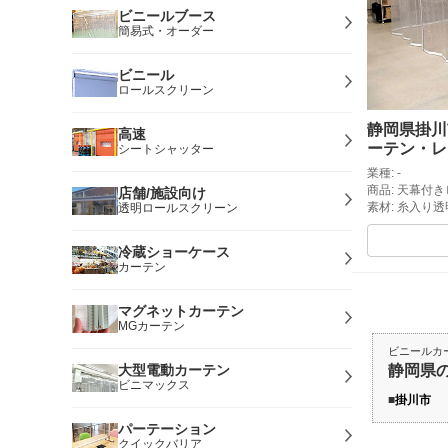
ビニールブース
簡易式・オーダー
ビニール
ロールスクリーン
静岡県掛川
高速
ーテン・レ
シートシャッター
業種: -
商品: 天幕付
店舗/施設向け
素材: 糸入り
透明ロールスクリーン
冷蔵ショーケース
カーテン
マグネットカーテン
MGカーテン
ビニールカ
大型電動カーテン
静岡県
ビニマックス
掛川市
パーテーション
クイックバリア