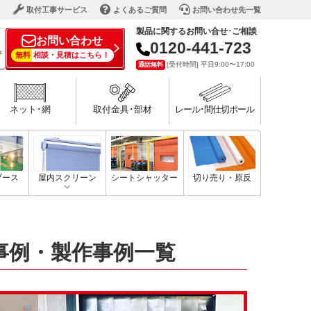
ド
取付工事サービス
よくあるご質問
お問い合わせ先一覧
製品に関するお問い合せ･ご相談
お問い合わせ
0120-441-723
で
無料
相談・見積はこちら！
[受付時間] 平日9:00〜17:00
通話無料
ネット･網
取付金具･部材
レール･間仕切ポール
ブース
屋内スクリーン
シートシャッター
切り売り・原反
事例・製作事例一覧