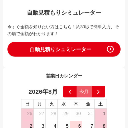
自動見積もりシミュレーター
今すぐ金額を知りたい方はこちら！約30秒で簡単入力、そ
の場で金額がわかります！
自動見積りシュミレーター
営業日カレンダー
2026年8月
今月
日
月
火
水
木
金
土
26
27
28
29
30
31
1
2
3
4
5
6
7
8