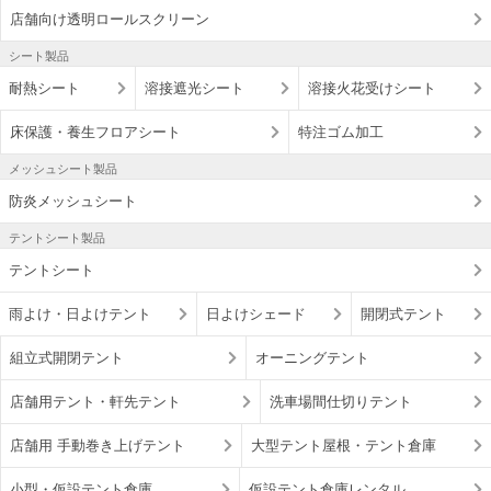
店舗向け透明ロールスクリーン
シート製品
耐熱シート
溶接遮光シート
溶接火花受けシート
床保護・養生フロアシート
特注ゴム加工
メッシュシート製品
防炎メッシュシート
テントシート製品
テントシート
雨よけ・日よけテント
日よけシェード
開閉式テント
組立式開閉テント
オーニングテント
店舗用テント・軒先テント
洗車場間仕切りテント
店舗用 手動巻き上げテント
大型テント屋根・テント倉庫
小型・仮設テント倉庫
仮設テント倉庫レンタル