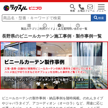
検索
お電話
フォーム
メニュー
検索
製品カテゴリ
ご利用ガイド
よくある質問
問い合わせ一覧
長野県のビニールカーテン施工事例・製作事例一覧
ビニールカーテンの製作事例・納品事例を随時掲載。のれんタイプ
やジャバラタイプ、アコーディオン（オーロラ）など、用途に応じ