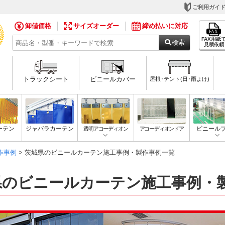
ご利用ガイ
卸値価格
サイズオーダー
締め払いに対応
FAX用紙
検索
見積依頼
トラックシート
ビニールカバー
屋根･テント(日･雨よけ)
ーテン
ジャバラカーテン
透明アコーディオン
アコーディオンドア
ビニール
作事例
> 茨城県のビニールカーテン施工事例・製作事例一覧
県のビニールカーテン施工事例・