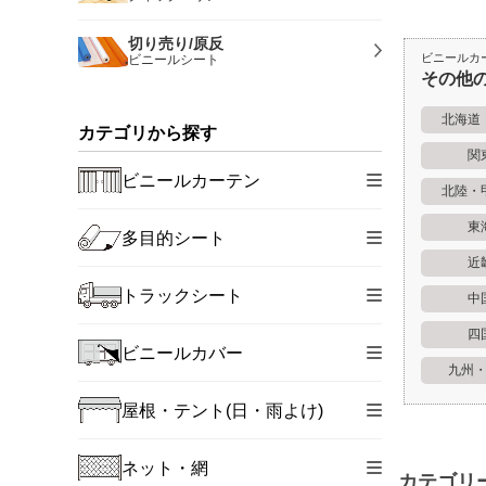
切り売り/原反
ビニールカ
ビニールシート
その他
北海道
カテゴリから探す
関
ビニールカーテン
北陸・
東
多目的シート
近
トラックシート
中
四
ビニールカバー
九州
屋根・テント(日・雨よけ)
ネット・網
カテゴリ