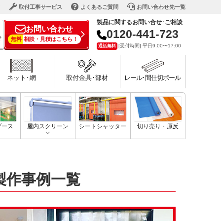
ド
取付工事サービス
よくあるご質問
お問い合わせ先一覧
製品に関するお問い合せ･ご相談
お問い合わせ
0120-441-723
で
無料
相談・見積はこちら！
[受付時間] 平日9:00〜17:00
通話無料
ネット･網
取付金具･部材
レール･間仕切ポール
ブース
屋内スクリーン
シートシャッター
切り売り・原反
製作事例一覧