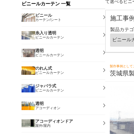
て選べるビニ
ビニールカーテン 一覧
ビニール
施工事
カーテン/シート
製品カテゴ
糸入り透明
ビニールカーテン
透明
ビニールカーテン
製作事例として
のれん式
茨城県
ビニールカーテン
ジャバラ式
ビニールカーテン
透明
アコーディオン
アコーディオンドア
屋外/屋内