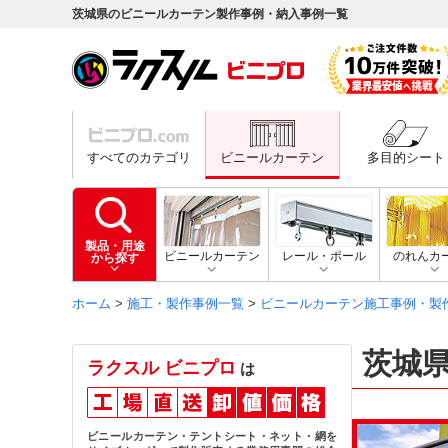
茨城県のビニールカーテン製作事例・納入事例一覧
すべてのカテゴリ
ビニールカーテン
多目的シート
製品・用途
ビニールカーテン
レール・ポール
のれんカ
から探す
ホーム
>
施工・製作事例一覧
>
ビニールカーテン施工事例・製
茨城
ラクスル ビニプロ
は
ビニールカーテン・テントシート・ネット・網を