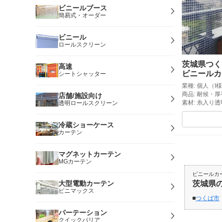
ビニールブース
簡易式・オーダー
ビニール
ロールスクリーン
茨城県つく
高速
ビニールカ
シートシャッター
業種: 個人（I
商品: 耐候・
店舗/施設向け
素材: 糸入り
透明ロールスクリーン
冷蔵ショーケース
カーテン
マグネットカーテン
MGカーテン
ビニールカ
大型電動カーテン
茨城県
ビニマックス
つくば市
パーテーション
クイックバリア