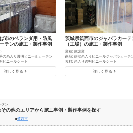
ば市のベランダ用・防風
茨城県筑西市のジャバラカーテ
ーテンの施工・製作事例
（工場）の施工・製作事例
様）
業種: 建設業
厚手の糸入り透明ビニールカーテン
商品: 耐候糸入りビニールジャバラカーテ
透明ビニールシート
素材: 糸入り透明ビニールシート
詳しく見る
詳しく見る
ーテン
のその他のエリアから施工事例・製作事例を探す
筑西市