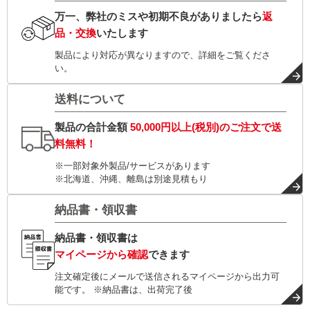
万一、弊社のミスや初期不良がありましたら
返
品・交換
いたします
製品により対応が異なりますので、詳細をご覧くださ
い。
送料について
製品の合計金額
50,000円以上(税別)
のご注文で
送
料無料！
※一部対象外製品/サービスがあります
※北海道、沖縄、離島は別途見積もり
納品書・領収書
納品書・領収書は
マイページから確認
できます
注文確定後にメールで送信されるマイページから出力可
能です。 ※納品書は、出荷完了後