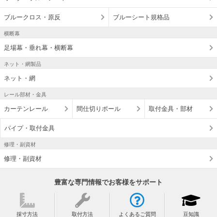
ブルークロス・原反
ブルーシート規格品
横断幕
足場幕・垂れ幕・横断幕
ネット・網製品
ネット・網
レール部材・金具
カーテンレール
間仕切りポール
取付金具・部材
パイプ・取付金具
修理・副資材
修理・副資材
豊富な専門情報でお客様をサポート
採寸方法
取付方法
よくあるご質問
豆知識