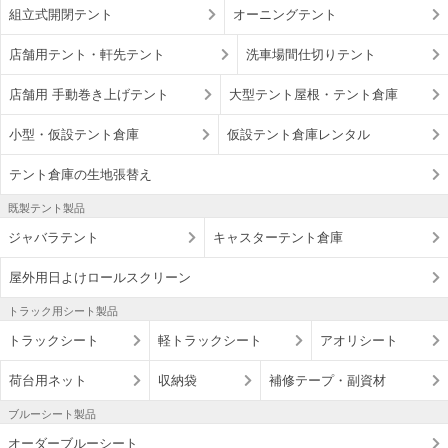
組立式開閉テント
オーニングテント
店舗用テント・軒先テント
洗車場間仕切りテント
店舗用 手動巻き上げテント
大型テント屋根・テント倉庫
小型・仮設テント倉庫
仮設テント倉庫レンタル
テント倉庫の生地張替え
既製テント製品
ジャバラテント
キャスターテント倉庫
屋外用日よけロールスクリーン
トラック用シート製品
トラックシート
軽トラックシート
アオリシート
荷台用ネット
収納袋
補修テープ・副資材
ブルーシート製品
オーダーブルーシート