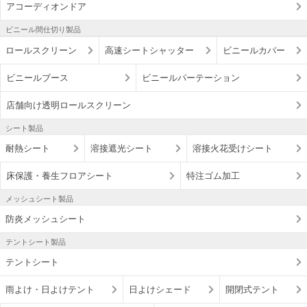
アコーディオンドア
ビニール間仕切り製品
ロールスクリーン
高速シートシャッター
ビニールカバー
ビニールブース
ビニールパーテーション
店舗向け透明ロールスクリーン
シート製品
耐熱シート
溶接遮光シート
溶接火花受けシート
床保護・養生フロアシート
特注ゴム加工
メッシュシート製品
防炎メッシュシート
テントシート製品
テントシート
雨よけ・日よけテント
日よけシェード
開閉式テント