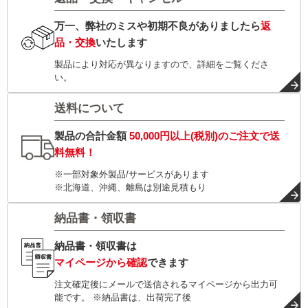
万一、弊社のミスや初期不良がありましたら
返
品・交換
いたします
製品により対応が異なりますので、詳細をご覧くださ
い。
送料について
製品の合計金額
50,000円以上(税別)
のご注文で
送
料無料！
※一部対象外製品/サービスがあります
※北海道、沖縄、離島は別途見積もり
納品書・領収書
納品書・領収書は
マイページから確認
できます
注文確定後にメールで送信されるマイページから出力可
能です。 ※納品書は、出荷完了後