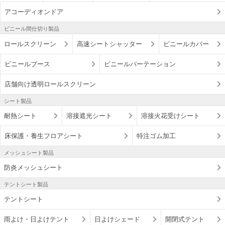
アコーディオンドア
ビニール間仕切り製品
ロールスクリーン
高速シートシャッター
ビニールカバー
ビニールブース
ビニールパーテーション
店舗向け透明ロールスクリーン
シート製品
耐熱シート
溶接遮光シート
溶接火花受けシート
床保護・養生フロアシート
特注ゴム加工
メッシュシート製品
防炎メッシュシート
テントシート製品
テントシート
雨よけ・日よけテント
日よけシェード
開閉式テント