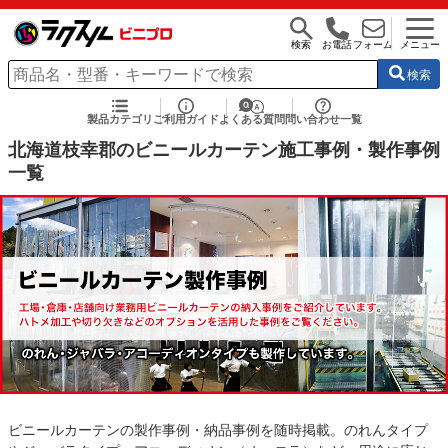
検索
お電話
フォーム
メニュー
検索
製品カテゴリ
ご利用ガイド
よくある質問
問い合わせ一覧
北海道枝幸郡のビニールカーテン施工事例・製作事例
一覧
ビニールカーテンの製作事例・納品事例を随時掲載。のれんタイプ