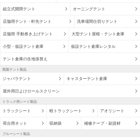
組立式開閉テント
オーニングテント
店舗用テント・軒先テント
洗車場間仕切りテント
店舗用 手動巻き上げテント
大型テント屋根・テント倉庫
小型・仮設テント倉庫
仮設テント倉庫レンタル
テント倉庫の生地張替え
既製テント製品
ジャバラテント
キャスターテント倉庫
屋外用日よけロールスクリーン
トラック用シート製品
トラックシート
軽トラックシート
アオリシート
荷台用ネット
収納袋
補修テープ・副資材
ブルーシート製品